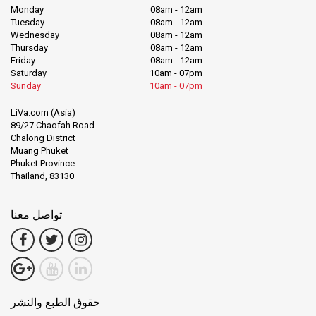
Monday
08am - 12am
Tuesday
08am - 12am
Wednesday
08am - 12am
Thursday
08am - 12am
Friday
08am - 12am
Saturday
10am - 07pm
Sunday
10am - 07pm
LiVa.com (Asia)
89/27 Chaofah Road
Chalong District
Muang Phuket
Phuket Province
Thailand, 83130
تواصل معنا
حقوق الطبع والنشر