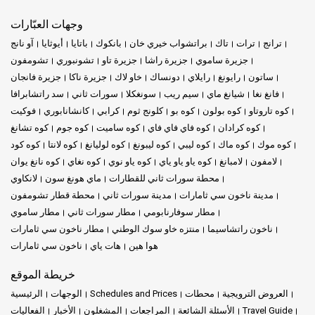
وجهات العبّارات
ترانج
ترات
تاك
براتشواب خيري خان
بانكوك
باتايا
أيوثايا
آو نانج
جزيرة ساموي
جزيرة راشا
جزيرة تاو
تشونبوري
تشومفون
ساتون
رايونغ
رايلاي
دونساك
خاو لاك
جزيرة ناكا
جزيرة فانجان
فانغ نغا
شيانغ ماي
سيم ريب
سونغكلا
سورات ثاني
سد راتشابرافا
كوه تاروتاو
كوه بولون
كوه بو
كلونج ثوم
كرابي
كانشانابوري
فوكيت
كوه كرادان
كوه فاي فاي فاي
كوه ساميت
كوه جوم
كوه تشانغ
كوه موك
كوه ماك
كوه ليبي
كوه ليبونغ
كوه لوليانغ
كوه لانتا
كوه كود
لامفون
لامبانغ
كوه ياو ياو ياي
كوه ياو نوي
كوه نغاي
كوه نانغ يوان
محطة سورات ثاني للقطارات
ماي هونغ سون
لانكاوي
مدينة ناخون سي ثامارات
مدينة سورات ثاني
محطة قطار تشومفون
مطار سوفارنابومي
مطار سورات ثاني
مطار ساموي
ناخون راتشاسيما
منتزه خاو سوك الوطني
مطار ناخون سي ثامارات
هوا هين
هات ياي
ناخون سي ثامارات
خريطة الموقع
العروض الترويجية
محطات
Schedules and Prices
الوجهات
الرئيسية
Travel Guide
الأسئلة الشائعة
المراجعات
المشغلون
الأخبار
الفعاليات