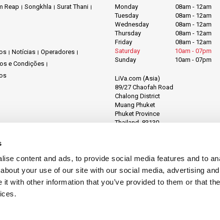
m Reap
Songkhla
Surat Thani
Monday
08am - 12am
Tuesday
08am - 12am
Wednesday
08am - 12am
Thursday
08am - 12am
Friday
08am - 12am
Saturday
10am - 07pm
os
Notícias
Operadores
Sunday
10am - 07pm
os e Condições
os
LiVa.com (Asia)
89/27 Chaofah Road
Chalong District
Muang Phuket
Phuket Province
Thailand, 83130
s
ise content and ads, to provide social media features and to anal
about your use of our site with our social media, advertising and
t with other information that you’ve provided to them or that the
ices.