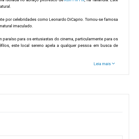
tural.
nte por celebridades como Leonardo DiCaprio. Tornou-se famosa
natural imaculado.
m paraíso para os entusiastas do cinema, particularmente para os
néfilos, este local sereno apela a qualquer pessoa em busca de
Leia mais
a tranquilidade da natureza. É simultaneamente emocionante e
 Long Beach:
ste cais, repleto de vitalidade, saúda os visitantes com a sua
aroma de deliciosos pratos tailandeses preparados em numerosas
stram as suas criações, fazendo do cais não apenas um ponto de
privilegiado para conhecer Koh Phi Phi.