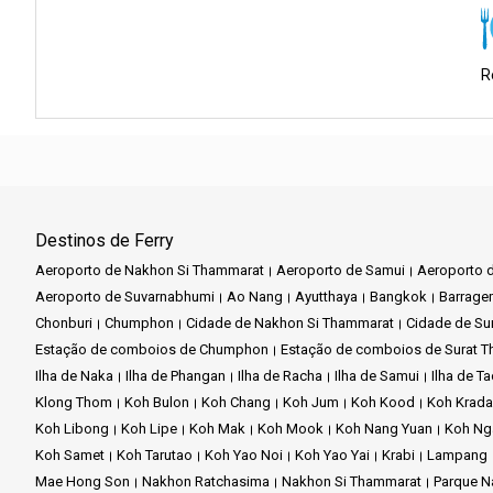
Em contraste com a atmosfera vibrante de Maya Bay, a ilha de B
desfrutar de passeios de lazer ao longo da praia, absorvendo 
reflexão. A natureza intocada da ilha de Bamboo oferece uma oport
R
De volta ao cais de Phi Phi Long Beach, a viagem cultural conti
espera-o com uma variedade de pratos tradicionais tailandeses. 
local, com artesãos habilidosos a mostrarem o seu trabalho.
O Cais de Phi Phi Long Beach é mais do que apenas um local par
DiCaprio. Esta ligação torna-o mais interessante. Permite aos 
Hollywood e a beleza das praias da Tailândia. É um local único q
Destinos de Ferry
Aeroporto de Nakhon Si Thammarat
Aeroporto de Samui
Aeroporto d
Aeroporto de Suvarnabhumi
Ao Nang
Ayutthaya
Bangkok
Barrage
O que precisa de saber:
Chonburi
Chumphon
Cidade de Nakhon Si Thammarat
Cidade de Sur
Época ideal para visitar:
novembro a abril para obter as melhor
Estação de comboios de Chumphon
Estação de comboios de Surat T
Ilha de Naka
Ilha de Phangan
Ilha de Racha
Ilha de Samui
Ilha de T
Acesso:
Serviços regulares de barco ligam o cais às ilhas vizinha
Klong Thom
Koh Bulon
Koh Chang
Koh Jum
Koh Kood
Koh Krad
Koh Libong
Koh Lipe
Koh Mak
Koh Mook
Koh Nang Yuan
Koh Ng
Delícias culinárias:
Experimente a autêntica cozinha tailandesa
Koh Samet
Koh Tarutao
Koh Yao Noi
Koh Yao Yai
Krabi
Lampang
Mae Hong Son
Nakhon Ratchasima
Nakhon Si Thammarat
Parque N
Conectividade:
Wi-Fi disponível na maioria das zonas do cais.