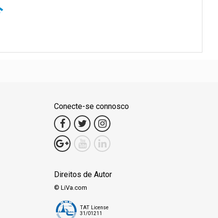
quem procura uma experiência mais moderada. Os visitantes podem
ns tranquilos do mar criam um ambiente idílico para descanso e
ulhar nas tradições e costumes locais. Uma aventura gastronómica
 a marisco fresco. Além disso, o cais é uma montra do artesanato
 mais especial pela sua ligação a pessoas famosas como Leonardo
 Aqui, pode experimentar o melhor dos dois mundos: o glamour de
atureza.
Conecte-se connosco
Direitos de Autor
© LiVa.com
TAT License
31/01211