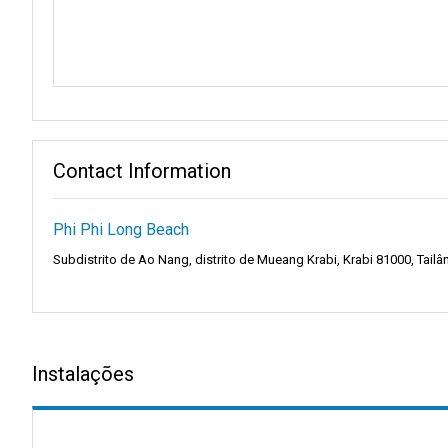
O refúgio cinematográfico de Leonardo DiCaprio:
A poucos momentos do animado cais de Phi Phi Long Beach fic
paraíso, com praias imaculadas e águas límpidas e turquesa qu
glamour de Hollywood com a beleza da natureza. Os visitantes 
pitoresco.
Contact Information
A uma curta distância da enérgica Baía Maya, a Ilha Bamboo oferec
A Ilha de Bamboo é conhecida pela sua beleza natural e sens
Phi Phi Long Beach
límpidas. Isto torna-a pacífica, longe de pontos turísticos apinh
Subdistrito de Ao Nang, distrito de Mueang Krabi, Krabi 81000, Tailâ
Experiências envolventes:
A uma curta distância do animado cais de Phi Phi Long Beach en
para aqueles que querem ver um pedaço da história do cinema na 
Instalações
Maya Bay. Aqui, os visitantes podem dar passeios na praia e d
combinação da influência de Hollywood e da beleza intemporal da