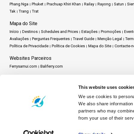
Phang Nga
Phuket
Prachuap Khiri Khan
Railay
Rayong
Satun
Sie
Tak
Trang
Trat
Mapa do Site
Início
Destinos
Schedules and Prices
Estações
Promoções
Event
Avaliações
Perguntas Frequentes
Travel Guide
Menção Legal
Term
Política de Privacidade
Política de Cookies
Mapa do Site
Contacte-n
Websites Parceiros
Ferrysamui.com
Baliferry.com
Serviços Parceiros
Central de Parceiros
Torne-se um Parceiro
Travel Agent Program
This website uses cookie
We use cookies to personal
We also share information 
partners who may combine i
from your use of their serv