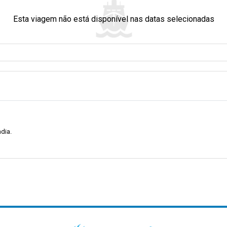
Esta viagem não está disponível nas datas selecionadas
a a famosa Maya Bay, conhecida mundialmente graças ao filme “A Praia” 
e brilham sob o sol tailandês. O encanto de Maya Bay vai para além da su
podem explorar as suas paisagens deslumbrantes. Podem seguir os caminhos d
e um retiro tranquilo e contrastante.
ação de calma. É óptima para aqueles que querem uma pausa dos lugares 
ados. Aqui, pode relaxar, desfrutar da natureza e afastar-se das zonas movime
ndia.
contra-se a famosa Maya Bay. Este local é célebre pela sua aparição num fa
Tailândia. Um pouco mais adiante fica a tranquila Ilha de Bambu. É conhecid
esfrutar de momentos tranquilos. A ilha é uma pausa agradável da movime
 natureza tailandesa.