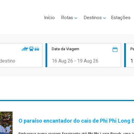
Início
Rotas
Destinos
Estações
Data da Viagem
P
O paraíso encantador do cais de Phi Phi Long
Embarque numa viagem fascinante até Phi Phi Long Beach, uma j