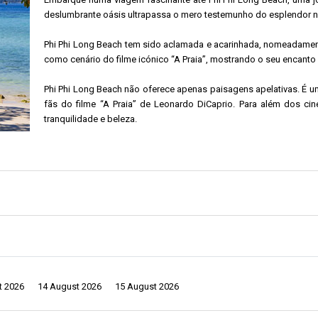
deslumbrante oásis ultrapassa o mero testemunho do esplendor na
Phi Phi Long Beach tem sido aclamada e acarinhada, nomeadame
como cenário do filme icónico “A Praia”, mostrando o seu encanto 
Phi Phi Long Beach não oferece apenas paisagens apelativas. É u
fãs do filme “A Praia” de Leonardo DiCaprio. Para além dos ci
tranquilidade e beleza.
A zona mistura de forma única o burburinho de Hollywood com 
ráfica se encontra com a serenidade natural. A animação do cais de Phi Phi
 Beach é o coração vibrante da cultura e das actividades de Koh Phi Phi. E
o cais de Phi Phi Long Beach, será imerso na sua vibração energética.
 únicas que espelham o património da ilha. Deleite os seus sentidos com o 
local. As ruas à volta do cais fervilham de atividade.
espectáculos de rua ao vivo ou danças tradicionais. Os artesãos locais mo
t 2026
14 August 2026
15 August 2026
unhar a mistura da modernidade tailandesa com tradições antigas. É um local 