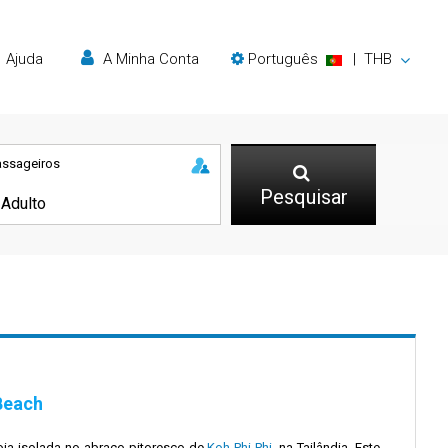
Ajuda
A Minha Conta
Português
|
THB
assageiros
Pesquisar
 Beach
oia isolada no abraço pitoresco de
Koh Phi Phi
, na Tailândia. Este