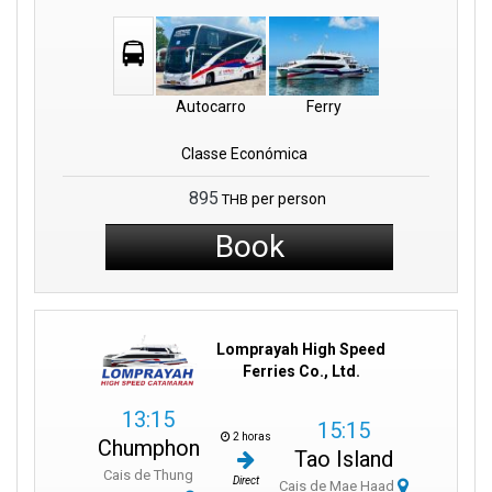
Autocarro
Ferry
Classe Económica
895
per person
THB
Book
Lomprayah High Speed
Ferries Co., Ltd.
13:15
15:15
2 horas
Chumphon
Tao Island
Cais de Thung
Direct
Cais de Mae Haad