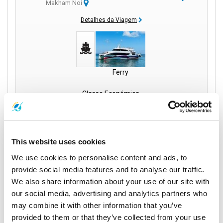
Makham Noi
Detalhes da Viagem
Ferry
Classe Económica
750
per person
THB
Book
This website uses cookies
We use cookies to personalise content and ads, to
provide social media features and to analyse our traffic.
We also share information about your use of our site with
our social media, advertising and analytics partners who
Rápido e fácil: de Chumphon a Koh Tao de ferry
may combine it with other information that you’ve
provided to them or that they’ve collected from your use