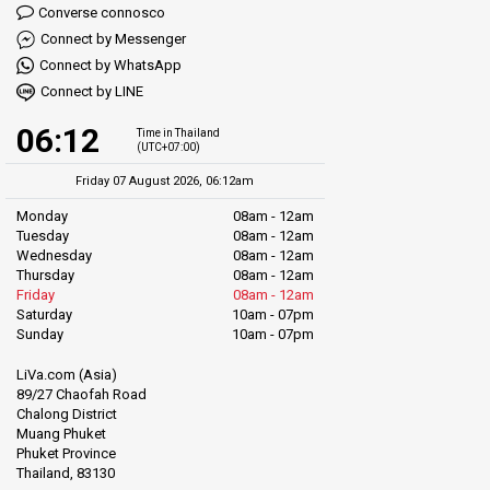
Converse connosco
Connect by Messenger
Connect by WhatsApp
Connect by LINE
06:12
Time in Thailand
(UTC+07:00)
Friday 07 August 2026, 06:12am
Monday
08am - 12am
Tuesday
08am - 12am
Wednesday
08am - 12am
Thursday
08am - 12am
Friday
08am - 12am
Saturday
10am - 07pm
Sunday
10am - 07pm
LiVa.com (Asia)
89/27 Chaofah Road
Chalong District
Muang Phuket
Phuket Province
Thailand, 83130