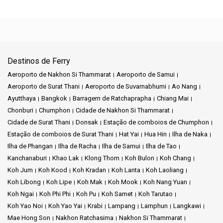
Destinos de Ferry
Aeroporto de Nakhon Si Thammarat
Aeroporto de Samui
Aeroporto de Surat Thani
Aeroporto de Suvarnabhumi
Ao Nang
Ayutthaya
Bangkok
Barragem de Ratchaprapha
Chiang Mai
Chonburi
Chumphon
Cidade de Nakhon Si Thammarat
Cidade de Surat Thani
Donsak
Estação de comboios de Chumphon
Estação de comboios de Surat Thani
Hat Yai
Hua Hin
Ilha de Naka
Ilha de Phangan
Ilha de Racha
Ilha de Samui
Ilha de Tao
Kanchanaburi
Khao Lak
Klong Thom
Koh Bulon
Koh Chang
Koh Jum
Koh Kood
Koh Kradan
Koh Lanta
Koh Laoliang
Koh Libong
Koh Lipe
Koh Mak
Koh Mook
Koh Nang Yuan
Koh Ngai
Koh Phi Phi
Koh Pu
Koh Samet
Koh Tarutao
Koh Yao Noi
Koh Yao Yai
Krabi
Lampang
Lamphun
Langkawi
Mae Hong Son
Nakhon Ratchasima
Nakhon Si Thammarat