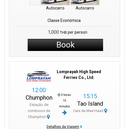
Autocarro
Autocarro
Classe Económica
1,000
per person
THB
Book
Lomprayah High Speed
Ferries Co., Ltd.
12:00
15:15
3 horas
Chumphon
15
Tao Island
Estação de
minutos
comboios de
Cais de Mae Haad
Chumphon
Detalhes da Viagem