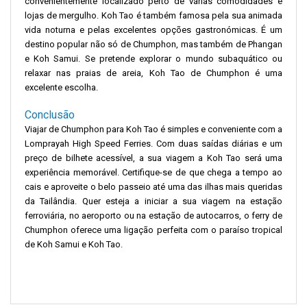
convenientemente localizado perto de várias comodidades e
lojas de mergulho. Koh Tao é também famosa pela sua animada
vida noturna e pelas excelentes opções gastronómicas. É um
destino popular não só de Chumphon, mas também de Phangan
e Koh Samui. Se pretende explorar o mundo subaquático ou
relaxar nas praias de areia, Koh Tao de Chumphon é uma
excelente escolha.
Conclusão
Viajar de Chumphon para Koh Tao é simples e conveniente com a
Lomprayah High Speed ​​​​Ferries. Com duas saídas diárias e um
preço de bilhete acessível, a sua viagem a Koh Tao será uma
experiência memorável. Certifique-se de que chega a tempo ao
cais e aproveite o belo passeio até uma das ilhas mais queridas
da Tailândia. Quer esteja a iniciar a sua viagem na estação
ferroviária, no aeroporto ou na estação de autocarros, o ferry de
Chumphon oferece uma ligação perfeita com o paraíso tropical
de Koh Samui e Koh Tao.