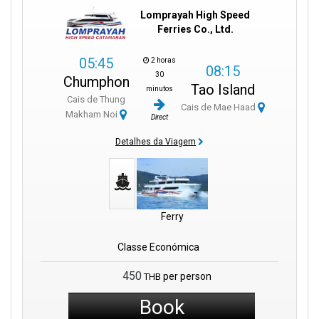
Lomprayah High Speed
Ferries Co., Ltd.
05:45
2 horas
08:15
30
Chumphon
Tao Island
minutos
Cais de Thung
Cais de Mae Haad
Makham Noi
Direct
Detalhes da Viagem
Ferry
Classe Económica
450
per person
THB
Book