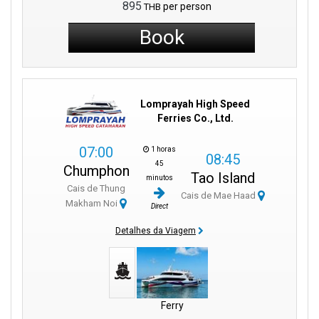
895
per person
THB
Book
Lomprayah High Speed
Ferries Co., Ltd.
07:00
1 horas
08:45
45
Chumphon
Tao Island
minutos
Cais de Thung
Cais de Mae Haad
Makham Noi
Direct
Detalhes da Viagem
Ferry