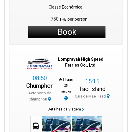
Classe Económica
750
per person
THB
Book
Lomprayah High Speed
Ferries Co., Ltd.
08:50
15:15
6 horas
Chumphon
25
Tao Island
minutos
Aeroporto de
Cais de Mae Haad
Chumphon
Detalhes da Viagem