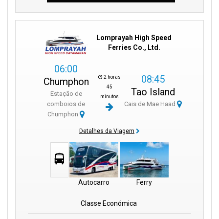
Lomprayah High Speed
Ferries Co., Ltd.
06:00
08:45
2 horas
Chumphon
45
Tao Island
Estação de
minutos
comboios de
Cais de Mae Haad
Chumphon
Detalhes da Viagem
Autocarro
Ferry
Classe Económica