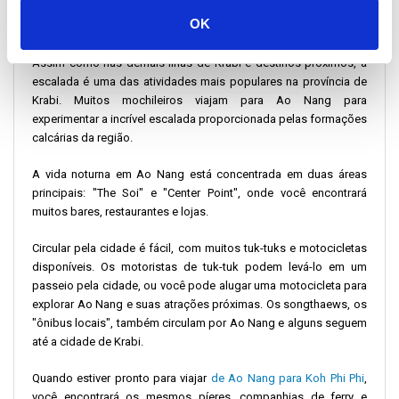
OK
Assim como nas demais ilhas de Krabi e destinos próximos, a
escalada é uma das atividades mais populares na província de
Krabi. Muitos mochileiros viajam para Ao Nang para
experimentar a incrível escalada proporcionada pelas formações
calcárias da região.
A vida noturna em Ao Nang está concentrada em duas áreas
principais: "The Soi" e "Center Point", onde você encontrará
muitos bares, restaurantes e lojas.
Circular pela cidade é fácil, com muitos tuk-tuks e motocicletas
disponíveis. Os motoristas de tuk-tuk podem levá-lo em um
passeio pela cidade, ou você pode alugar uma motocicleta para
explorar Ao Nang e suas atrações próximas. Os songthaews, os
"ônibus locais", também circulam por Ao Nang e alguns seguem
até a cidade de Krabi.
Quando estiver pronto para viajar
de Ao Nang para Koh Phi Phi
,
você encontrará os mesmos píeres, companhias de ferry e