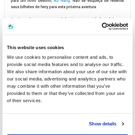
para um novo destino,
Ao Nang
. Não se esqueça de reservar
seus bilhetes de ferry para esta próxima aventura.
Ao Nang é um pequeno subdistrito e uma cidade turística na
Tailândia. Está localizado na região central da província de Krabi.
A cidade é bastante pequena — meia hora é suficiente para
percorrê-la de uma ponta à outra.
This website uses cookies
Há muitos centros de mergulho na cidade, que oferecem cursos
We use cookies to personalise content and ads, to
que vão desde o nível básico até o nível de instrutor. Os pontos
de mergulho em Ao Nang são de fácil acesso e menos
provide social media features and to analyse our traffic.
movimentados do que aqueles nas ilhas Koh Phi Phi.
We also share information about your use of our site with
our social media, advertising and analytics partners who
may combine it with other information that you’ve
provided to them or that they’ve collected from your use
of their services.
Show details