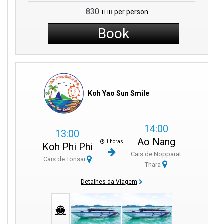
830
per person
THB
Book
Koh Yao Sun Smile
14:00
13:00
Ao Nang
1 horas
Koh Phi Phi
Cais de Nopparat
Cais de Tonsai
Thara
Detalhes da Viagem