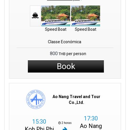
Speed Boat
Speed Boat
Classe Económica
800
per person
THB
Book
Ao Nang Travel and Tour
Co.,Ltd.
17:30
15:30
2 horas
Ao Nang
Koh Phi Phi