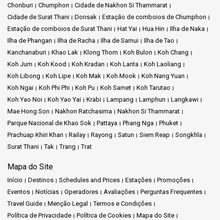
Chonburi
Chumphon
Cidade de Nakhon Si Thammarat
Cidade de Surat Thani
Donsak
Estação de comboios de Chumphon
Estação de comboios de Surat Thani
Hat Yai
Hua Hin
Ilha de Naka
Ilha de Phangan
Ilha de Racha
Ilha de Samui
Ilha de Tao
Kanchanaburi
Khao Lak
Klong Thom
Koh Bulon
Koh Chang
Koh Jum
Koh Kood
Koh Kradan
Koh Lanta
Koh Laoliang
Koh Libong
Koh Lipe
Koh Mak
Koh Mook
Koh Nang Yuan
Koh Ngai
Koh Phi Phi
Koh Pu
Koh Samet
Koh Tarutao
Koh Yao Noi
Koh Yao Yai
Krabi
Lampang
Lamphun
Langkawi
Mae Hong Son
Nakhon Ratchasima
Nakhon Si Thammarat
Parque Nacional de Khao Sok
Pattaya
Phang Nga
Phuket
Prachuap Khiri Khan
Railay
Rayong
Satun
Siem Reap
Songkhla
Surat Thani
Tak
Trang
Trat
Mapa do Site
Início
Destinos
Schedules and Prices
Estações
Promoções
Eventos
Notícias
Operadores
Avaliações
Perguntas Frequentes
Travel Guide
Menção Legal
Termos e Condições
Política de Privacidade
Política de Cookies
Mapa do Site