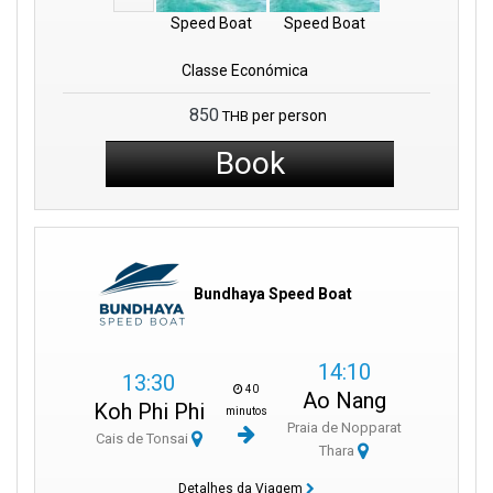
Speed Boat
Speed Boat
Classe Económica
850
per person
THB
Book
Bundhaya Speed Boat
14:10
13:30
40
Ao Nang
Koh Phi Phi
minutos
Praia de Nopparat
Cais de Tonsai
Thara
Detalhes da Viagem