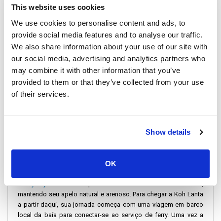
This website uses cookies
Quando o sol se põe abaixo do horizonte, pintando o céu com
tons de laranja e roxo, a verdadeira essência de Koh Lanta é
We use cookies to personalise content and ads, to
revelada—não apenas em sua beleza física, mas na experiência
provide social media features and to analyse our traffic.
profunda que oferece. É um lugar onde memórias são feitas,
We also share information about your use of our site with
onde o agito da vida é substituído pelo ritmo relaxante do tempo
our social media, advertising and analytics partners who
da ilha, e onde cada viajante encontra algo que fala ao seu
may combine it with other information that you’ve
coração.
provided to them or that they’ve collected from your use
of their services.
De Railay para Koh Lanta
Viajar de Railay para Koh Lanta pode ser uma aventura com duas
Show details
principais opções de transporte disponíveis. Aqui está como
navegar na jornada:
De Railay Bay para Saladan Pier de ferry
OK
Railay Bay
é um local de praia idílico sem estruturas de concreto,
mantendo seu apelo natural e arenoso. Para chegar a Koh Lanta
a partir daqui, sua jornada começa com uma viagem em barco
local da baía para conectar-se ao serviço de ferry. Uma vez a