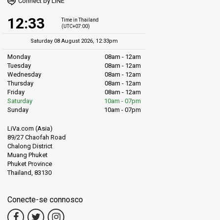
Connect by LINE
12:33
Time in Thailand
(UTC+07:00)
Saturday 08 August 2026, 12:33pm
Monday
08am - 12am
Tuesday
08am - 12am
Wednesday
08am - 12am
Thursday
08am - 12am
Friday
08am - 12am
Saturday
10am - 07pm
Sunday
10am - 07pm
LiVa.com (Asia)
89/27 Chaofah Road
Chalong District
Muang Phuket
Phuket Province
Thailand, 83130
Conecte-se connosco