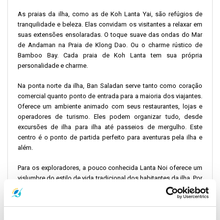
As praias da ilha, como as de Koh Lanta Yai, são refúgios de
tranquilidade e beleza. Elas convidam os visitantes a relaxar em
suas extensões ensolaradas. O toque suave das ondas do Mar
de Andaman na Praia de Klong Dao. Ou o charme rústico de
Bamboo Bay. Cada praia de Koh Lanta tem sua própria
personalidade e charme.
Na ponta norte da ilha, Ban Saladan serve tanto como coração
comercial quanto ponto de entrada para a maioria dos viajantes.
Oferece um ambiente animado com seus restaurantes, lojas e
operadores de turismo. Eles podem organizar tudo, desde
excursões de ilha para ilha até passeios de mergulho. Este
centro é o ponto de partida perfeito para aventuras pela ilha e
além.
Para os exploradores, a pouco conhecida Lanta Noi oferece um
vislumbre do estilo de vida tradicional dos habitantes da ilha. Por
outro lado, uma viagem ao ponto mais ao sul revela o Parque
Nacional de Lanta. É um bastião de beleza natural e um
testemunho do compromisso da ilha com a conservação.