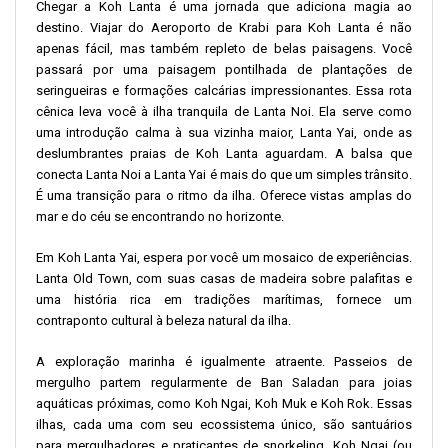
Chegar a Koh Lanta é uma jornada que adiciona magia ao
destino. Viajar do Aeroporto de Krabi para Koh Lanta é não
apenas fácil, mas também repleto de belas paisagens. Você
passará por uma paisagem pontilhada de plantações de
seringueiras e formações calcárias impressionantes. Essa rota
cênica leva você à ilha tranquila de Lanta Noi. Ela serve como
uma introdução calma à sua vizinha maior, Lanta Yai, onde as
deslumbrantes praias de Koh Lanta aguardam. A balsa que
conecta Lanta Noi a Lanta Yai é mais do que um simples trânsito.
É uma transição para o ritmo da ilha. Oferece vistas amplas do
mar e do céu se encontrando no horizonte.
Em Koh Lanta Yai, espera por você um mosaico de experiências.
Lanta Old Town, com suas casas de madeira sobre palafitas e
uma história rica em tradições marítimas, fornece um
contraponto cultural à beleza natural da ilha.
A exploração marinha é igualmente atraente. Passeios de
mergulho partem regularmente de Ban Saladan para joias
aquáticas próximas, como Koh Ngai, Koh Muk e Koh Rok. Essas
ilhas, cada uma com seu ecossistema único, são santuários
para mergulhadores e praticantes de snorkeling. Koh Ngai (ou