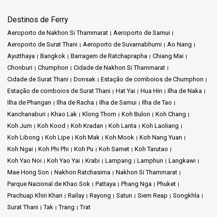
Destinos de Ferry
Aeroporto de Nakhon Si Thammarat
Aeroporto de Samui
Aeroporto de Surat Thani
Aeroporto de Suvarnabhumi
Ao Nang
Ayutthaya
Bangkok
Barragem de Ratchaprapha
Chiang Mai
Chonburi
Chumphon
Cidade de Nakhon Si Thammarat
Cidade de Surat Thani
Donsak
Estação de comboios de Chumphon
Estação de comboios de Surat Thani
Hat Yai
Hua Hin
Ilha de Naka
Ilha de Phangan
Ilha de Racha
Ilha de Samui
Ilha de Tao
Kanchanaburi
Khao Lak
Klong Thom
Koh Bulon
Koh Chang
Koh Jum
Koh Kood
Koh Kradan
Koh Lanta
Koh Laoliang
Koh Libong
Koh Lipe
Koh Mak
Koh Mook
Koh Nang Yuan
Koh Ngai
Koh Phi Phi
Koh Pu
Koh Samet
Koh Tarutao
Koh Yao Noi
Koh Yao Yai
Krabi
Lampang
Lamphun
Langkawi
Mae Hong Son
Nakhon Ratchasima
Nakhon Si Thammarat
Parque Nacional de Khao Sok
Pattaya
Phang Nga
Phuket
Prachuap Khiri Khan
Railay
Rayong
Satun
Siem Reap
Songkhla
Surat Thani
Tak
Trang
Trat