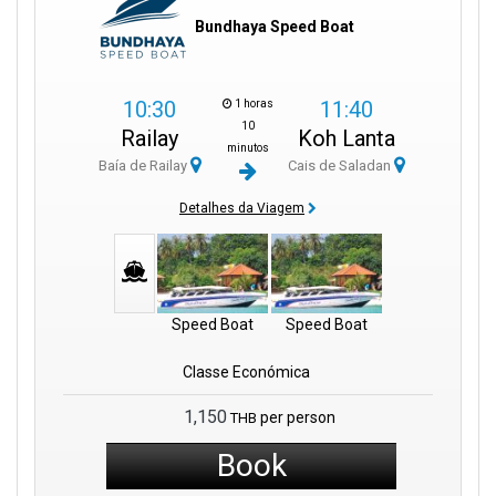
Bundhaya Speed Boat
10:30
11:40
1 horas
10
Railay
Koh Lanta
minutos
Baía de Railay
Cais de Saladan
Detalhes da Viagem
Speed Boat
Speed Boat
Classe Económica
1,150
per person
THB
Book