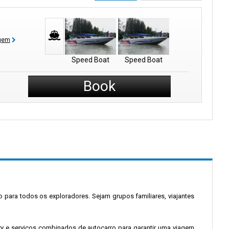
agem
Speed Boat
Speed Boat
Book
 para todos os exploradores. Sejam grupos familiares, viajantes
ry e serviços combinados de autocarro para garantir uma viagem