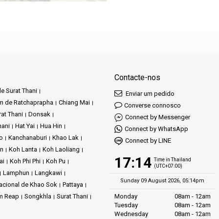
Contacte-nos
e Surat Thani
Enviar um pedido
m de Ratchaprapha
Chiang Mai
Converse connosco
at Thani
Donsak
Connect by Messenger
hani
Hat Yai
Hua Hin
Connect by WhatsApp
ao
Kanchanaburi
Khao Lak
Connect by LINE
an
Koh Lanta
Koh Laoliang
17:14
Time in Thailand
ai
Koh Phi Phi
Koh Pu
(UTC+07:00)
Lamphun
Langkawi
Sunday 09 August 2026, 05:14pm
acional de Khao Sok
Pattaya
m Reap
Songkhla
Surat Thani
Monday
08am - 12am
Tuesday
08am - 12am
Wednesday
08am - 12am