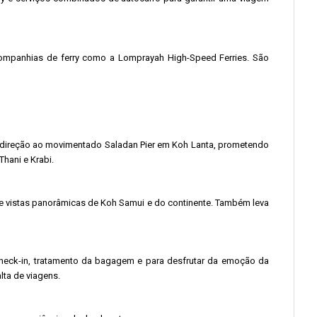
mpanhias de ferry como a Lomprayah High-Speed ​​​​Ferries. São
em direção ao movimentado Saladan Pier em Koh Lanta, prometendo
hani e Krabi.
rece vistas panorâmicas de Koh Samui e do continente. Também leva
o check-in, tratamento da bagagem e para desfrutar da emoção da
lta de viagens.