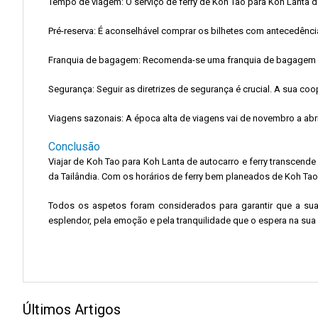
Tempo de viagem: O serviço de ferry de Koh Tao para Koh Lanta de
Pré-reserva: É aconselhável comprar os bilhetes com antecedência
Franquia de bagagem: Recomenda-se uma franquia de bagagem pa
Segurança: Seguir as diretrizes de segurança é crucial. A sua c
Viagens sazonais: A época alta de viagens vai de novembro a abr
Conclusão
Viajar de Koh Tao para Koh Lanta de autocarro e ferry transcend
da Tailândia. Com os horários de ferry bem planeados de Koh Tao 
Todos os aspetos foram considerados para garantir que a su
esplendor, pela emoção e pela tranquilidade que o espera na sua
Últimos Artigos