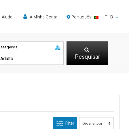
Ajuda
A Minha Conta
Português
|
THB
assageiros
Pesquisar
Filter