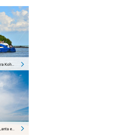
Como ir do Aeroporto de Phuket para Koh Lanta e vice-versa
Como chegar de Koh Phi Phi a Koh Lanta e vice-versa