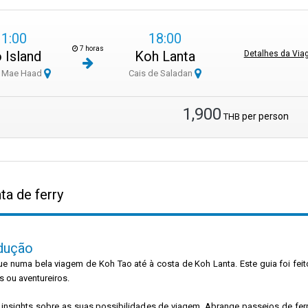
11:00
18:00
7 horas
 Island
Koh Lanta
Detalhes da Vi
e Mae Haad
Cais de Saladan
1,900
per person
THB
a de ferry
dução
e numa bela viagem de Koh Tao até à costa de Koh Lanta. Este guia foi feito
os ou aventureiros.
 insights sobre as suas possibilidades de viagem. Abrange passeios de fer