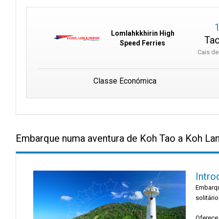
Lomlahkkhirin High
Tao
Speed Ferries
Cais d
Classe Económica
Embarque numa aventura de Koh Tao a Koh Lant
Intro
Embarqu
solitári
Oferece