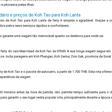
a e pitoresca pelas ilhas.
dário e preços de Koh Tao para Koh Lanta
rso de Koh Tao para Koh Lanta de ferry é simples e agradável. Graças a co
dos pelos seus serviços rápidos e confortáveis.
to garante uma viagem tão memorável quanto os destinos para onde vai.
o + ferry do cais Mae Haad de Koh Tao às 07h00. A sua longa viagem segue 
os. Inclui paragens em Koh Phangan, Koh Samui, Don Sak, província de Surat T
rry de Koh Tao e o pacote de autocarro, a partir de 1.700 THB. Esta rota ofe
xperiência de viagem.
 30 minutos antes da hora de partida. Isto permite tempo suficiente para 
a garantir o seu lugar nesta popular rota, principalmente durante a época a