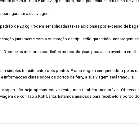
mora até 7h30. Esta é uma viagem longa, mas gratificante. Está cheio de vist
 para garantir a sua viagem.
drão de 20 kg. Podem ser aplicadas taxas adicionais por excesso de bag
ooperação juntamente com a orientação da tripulação garantirão uma viagem se
il. Oferece as melhores condições meteorológicas para a sua aventura em ilh
e um simples trânsito entre dois pontos. É uma viagem enriquecedora pelas de
e informações claras sobre os portos de ferry, a sua viagem será tranquila.
a viagem não seja apenas conveniente, mas também memorável. Oferecer-
 viagem de Koh Tao a Koh Lanta. Estamos ansiosos para recebê-lo a bordo do