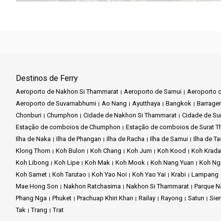
Destinos de Ferry
Aeroporto de Nakhon Si Thammarat
Aeroporto de Samui
Aeroporto d
Aeroporto de Suvarnabhumi
Ao Nang
Ayutthaya
Bangkok
Barrage
Chonburi
Chumphon
Cidade de Nakhon Si Thammarat
Cidade de Sur
Estação de comboios de Chumphon
Estação de comboios de Surat T
Ilha de Naka
Ilha de Phangan
Ilha de Racha
Ilha de Samui
Ilha de T
Klong Thom
Koh Bulon
Koh Chang
Koh Jum
Koh Kood
Koh Krad
Koh Libong
Koh Lipe
Koh Mak
Koh Mook
Koh Nang Yuan
Koh Ng
Koh Samet
Koh Tarutao
Koh Yao Noi
Koh Yao Yai
Krabi
Lampang
Mae Hong Son
Nakhon Ratchasima
Nakhon Si Thammarat
Parque N
Phang Nga
Phuket
Prachuap Khiri Khan
Railay
Rayong
Satun
Sie
Tak
Trang
Trat