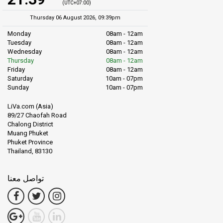
(UTC+07:00)
Thursday 06 August 2026, 09:39pm
Monday
08am - 12am
Tuesday
08am - 12am
Wednesday
08am - 12am
Thursday
08am - 12am
Friday
08am - 12am
Saturday
10am - 07pm
Sunday
10am - 07pm
LiVa.com (Asia)
89/27 Chaofah Road
Chalong District
Muang Phuket
Phuket Province
Thailand, 83130
تواصل معنا