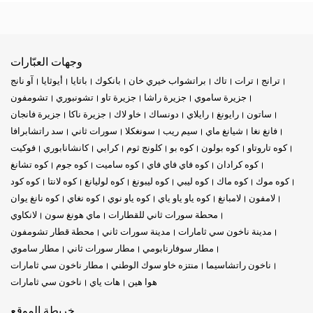
وجهات العبّارات
ترانج
ترات
تاك
براتشواب خيري خان
بانكوك
باتايا
أيوثايا
آو نانج
جزيرة ساموي
جزيرة راشا
جزيرة تاو
تشونبوري
تشومفون
ساتون
رايونغ
رايلاي
دونساك
خاو لاك
جزيرة ناكا
جزيرة فانجان
فانغ نغا
شيانغ ماي
سيم ريب
سونغكلا
سورات ثاني
سد راتشابرافا
كوه تاروتاو
كوه بولون
كوه بو
كلونج ثوم
كرابي
كانشانابوري
فوكيت
كوه كرادان
كوه فاي فاي فاي
كوه ساميت
كوه جوم
كوه تشانغ
كوه موك
كوه ماك
كوه ليبي
كوه ليبونغ
كوه لوليانغ
كوه لانتا
كوه كود
لامفون
لامبانغ
كوه ياو ياو ياي
كوه ياو نوي
كوه نغاي
كوه نانغ يوان
محطة سورات ثاني للقطارات
ماي هونغ سون
لانكاوي
مدينة ناخون سي ثامارات
مدينة سورات ثاني
محطة قطار تشومفون
مطار سوفارنابومي
مطار سورات ثاني
مطار ساموي
ناخون راتشاسيما
منتزه خاو سوك الوطني
مطار ناخون سي ثامارات
هوا هين
هات ياي
ناخون سي ثامارات
خريطة الموقع