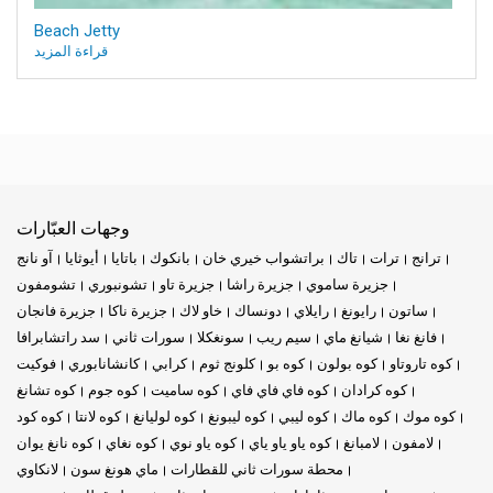
Beach Jetty
قراءة المزيد
وجهات العبّارات
ترانج
ترات
تاك
براتشواب خيري خان
بانكوك
باتايا
أيوثايا
آو نانج
جزيرة ساموي
جزيرة راشا
جزيرة تاو
تشونبوري
تشومفون
ساتون
رايونغ
رايلاي
دونساك
خاو لاك
جزيرة ناكا
جزيرة فانجان
فانغ نغا
شيانغ ماي
سيم ريب
سونغكلا
سورات ثاني
سد راتشابرافا
كوه تاروتاو
كوه بولون
كوه بو
كلونج ثوم
كرابي
كانشانابوري
فوكيت
كوه كرادان
كوه فاي فاي فاي
كوه ساميت
كوه جوم
كوه تشانغ
كوه موك
كوه ماك
كوه ليبي
كوه ليبونغ
كوه لوليانغ
كوه لانتا
كوه كود
لامفون
لامبانغ
كوه ياو ياو ياي
كوه ياو نوي
كوه نغاي
كوه نانغ يوان
محطة سورات ثاني للقطارات
ماي هونغ سون
لانكاوي