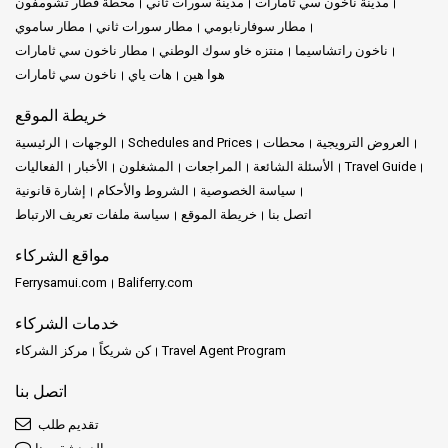
مدينة ناخون سي ثامارات
مدينة سورات ثاني
محطة قطار تشومفون
مطار سوفارنابومي
مطار سورات ثاني
مطار ساموي
ناخون راتشاسيما
منتزه خاو سوك الوطني
مطار ناخون سي ثامارات
هوا هين
هات ياي
ناخون سي ثامارات
خريطة الموقع
العروض الترويجية
محطات
Schedules and Prices
الوجهات
الرئيسية
Travel Guide
الأسئلة الشائعة
المراجعات
المشغلون
الأخبار
الفعاليات
سياسة الخصوصية
الشروط والأحكام
إشارة قانونية
اتصل بنا
خريطة الموقع
سياسة ملفات تعريف الارتباط
مواقع الشركاء
Ferrysamui.com
Baliferry.com
خدمات الشركاء
Travel Agent Program
كن شريكاً
مركز الشركاء
اتصل بنا
تقديم طلب