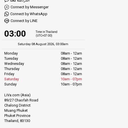
الدردشة معنا
Connect by Messenger
Connect by WhatsApp
Connect by LINE
03:00
Time in Thailand
(UTC+07:00)
Saturday 08 August 2026, 03:00am
Monday
08am - 12am
Tuesday
08am - 12am
Wednesday
08am - 12am
Thursday
08am - 12am
Friday
08am - 12am
Saturday
10am - 07pm
Sunday
10am - 07pm
LiVa.com (Asia)
89/27 Chaofah Road
Chalong District
Muang Phuket
Phuket Province
Thailand, 83130