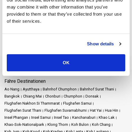
Die
Phi Phi Inseln
, lokal oft Koh Phi Phi genannt, sind ein
may combine it with other information that you’ve
faszinierender Anblick. Eine kurze Bootsfahrt von Arunsiri
provided to them or that they’ve collected from your use
entfernt, verzaubern sie Reisende mit ihren glitzernden blauen
of their services.
Gewässern und der vielfältigen Meeresfauna. Die Inseln,
insbesondere Ko Phi Phi, sind bekannt für ihre Strände. Sie
dienen auch als Tor zu den anderen Wundern der
Andamanensee.
Show details
Koh Lanta
lockt mit seiner ruhigen Ausstrahlung. Diese Insel
bietet nicht nur friedliche Strände und feurige Sonnenuntergänge.
OK
Sie beherbergt auch den Lanta-Nationalpark, ein unberührtes
Schutzgebiet im Süden Thailands, in dem die Natur in ihrer
ganzen Pracht gedeiht.
Fähre Destinationen
Der Park, im Herzen der Provinz Krabi gelegen, zeigt die
Ao Nang
Ayutthaya
Bahnhof Chumphon
Bahnhof Surat Thani
faszinierende Verschmelzung von Meeres- und Landleben. Er
Bangkok
Chiang Mai
Chonburi
Chumphon
Donsak
ermöglicht Besuchern, die erstaunliche Vielfalt Thailands zu
Flughafen Nakhon Si Thammarat
Flughafen Samui
erleben.
Flughafen Surat Thani
Flughafen Suvarnabhumi
Hat Yai
Hua Hin
Insel Phangan
Insel Samui
Insel Tao
Kanchanaburi
Khao Lak
Ao Nang
ist eine reizvolle Mischung aus Strandidylle und urbaner
Khao-Sok-Nationalpark
Klong Thom
Koh Bulon
Koh Chang
Lebendigkeit. In der Nähe von Krabi Town gelegen, ist es ein
Koh Jum
Koh Kood
Koh Kradan
Koh Lanta
Koh Laoliang
geschäftiger Dreh- und Angelpunkt, dessen Straßen bei