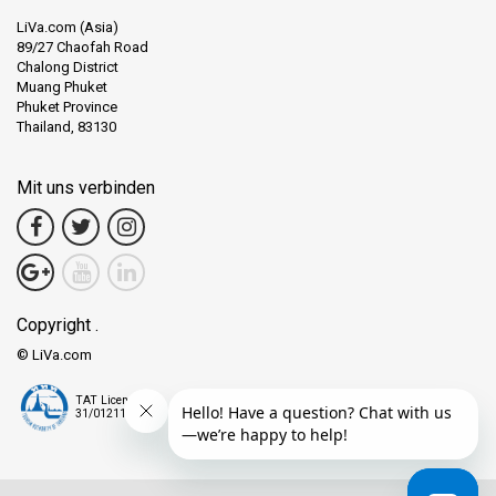
Resonanz steht.
LiVa.com (Asia)
89/27 Chaofah Road
Chalong District
Muang Phuket
Wissenswertes:
Phuket Province
Thailand, 83130
Arunsiri ist günstig gelegen und somit von den meisten Teilen
Krabi Towns aus leicht erreichbar. Das nahegelegene Krabi
Nature View Guesthouse bietet eine komfortable
Mit uns verbinden
Übernachtungsmöglichkeit.
Von Arunsiri aus können Reisende problemlos verschiedene
Transportmöglichkeiten nutzen, um zu beliebten Orten zu
gelangen. Krabi Town bietet eine reizvolle Mischung aus lokalen
Märkten, Restaurants und Sehenswürdigkeiten, die zu Fuß
Copyright .
erreichbar sind.
Englisch wird an der Arunsiri Sammelstelle häufig gesprochen,
© LiVa.com
was internationalen Reisenden die Orientierung erleichtert.
TAT License
31/01211