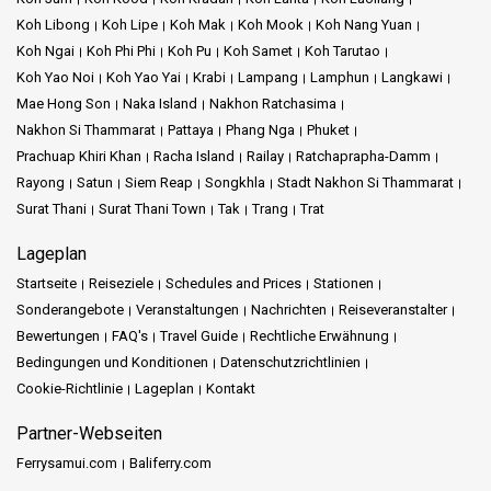
Sonnenuntergang lebendig werden. Die Chao Fah Nachtmärkte in
Koh Libong
Koh Lipe
Koh Mak
Koh Mook
Koh Nang Yuan
Ao Nang sind ein Paradies für Feinschmecker und
Koh Ngai
Koh Phi Phi
Koh Pu
Koh Samet
Koh Tarutao
Shoppingliebhaber und spiegeln das wahre Wesen des
Koh Yao Noi
Koh Yao Yai
Krabi
Lampang
Lamphun
Langkawi
südlichen Thailands wider. Nur einen Katzensprung entfernt liegt
Mae Hong Son
Naka Island
Nakhon Ratchasima
das Krabi Nature View Guesthouse, ein ruhiger Rückzugsort
Nakhon Si Thammarat
Pattaya
Phang Nga
Phuket
inmitten der Lebhaftigkeit der Stadt.
Prachuap Khiri Khan
Racha Island
Railay
Ratchaprapha-Damm
Rayong
Satun
Siem Reap
Songkhla
Stadt Nakhon Si Thammarat
Railay Beach
ist ein Traum für Abenteurer. Nur mit dem Longtail-
Boot erreichbar, ist dieses abgelegene Paradies von
Surat Thani
Surat Thani Town
Tak
Trang
Trat
Kalksteinfelsen umgeben, die Kletterbegeisterte anziehen. Der
Lageplan
Nervenkitzel des Kletterns, kombiniert mit den atemberaubenden
Ausblicken auf die Andamanensee, macht Railay zu einem Ziel,
Startseite
Reiseziele
Schedules and Prices
Stationen
das auf jeder Bucket-Liste stehen sollte.
Sonderangebote
Veranstaltungen
Nachrichten
Reiseveranstalter
Bewertungen
FAQ's
Travel Guide
Rechtliche Erwähnung
In der Nähe von Railay liegt Phra Nang, ein Strand voller
Bedingungen und Konditionen
Datenschutzrichtlinien
Legenden. Die Phra Nang Höhle, mit ihrer reichen Geschichte,
Cookie-Richtlinie
Lageplan
Kontakt
verleiht der ohnehin schon schönen Strandlandschaft einen
mystischen Charme.
Partner-Webseiten
Schließlich bietet Krabi Town, eingebettet im Herzen der Provinz
Ferrysamui.com
Baliferry.com
Krabi, ein authentisches Erlebnis des südlichen Thailands. Die