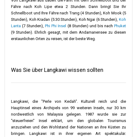
Von Langkawi aus dauert die Fahrt mit dem Schnellboot und der
Fähre nach Koh Lipe etwa 2 Stunden. Dann bringt Sie Ihr
Schnellboot und Ihre Fähre nach Trang (4 Stunden), Koh Mook (5
Stunden), Koh Kradan (5:30 Stunden), Koh Ngai (6 Stunden),
Koh
Lanta
(7 Stunden),
Phi Phi Insel
(8 Stunden) und bis nach
Phuket
(9 Stunden). Ehrlich gesagt, mit dem Andamanensee zu diesen
erstaunlichen Orten zu reisen, ist der beste Weg.
Was Sie über Langkawi wissen sollten
Langkawi, die "Perle von Kedah". Kulturell reich und die
Hauptinsel eines Archipels von 99 weiteren Inseln, nur 30 km
nordwestlich von Malaysia gelegen. 1987 wurde sie zur
"steuerfreien" Insel erklärt, um den globalen Tourismus
anzuziehen und den Wohlstand der Nationen an ihre Küsten zu
bringen. Langkawi ist in ihrer eigenen Art spektakulär.