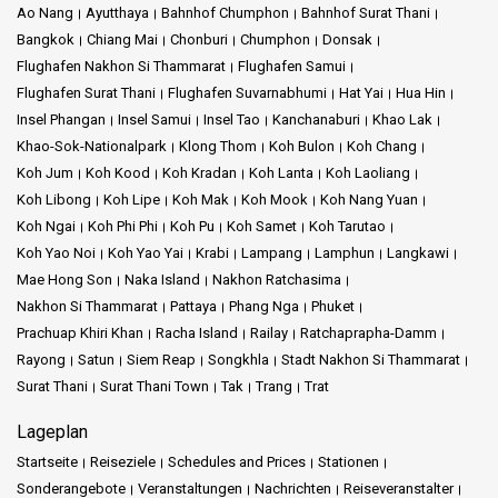
Ao Nang
Ayutthaya
Bahnhof Chumphon
Bahnhof Surat Thani
Bangkok
Chiang Mai
Chonburi
Chumphon
Donsak
Flughafen Nakhon Si Thammarat
Flughafen Samui
Flughafen Surat Thani
Flughafen Suvarnabhumi
Hat Yai
Hua Hin
Insel Phangan
Insel Samui
Insel Tao
Kanchanaburi
Khao Lak
Khao-Sok-Nationalpark
Klong Thom
Koh Bulon
Koh Chang
Koh Jum
Koh Kood
Koh Kradan
Koh Lanta
Koh Laoliang
Koh Libong
Koh Lipe
Koh Mak
Koh Mook
Koh Nang Yuan
Koh Ngai
Koh Phi Phi
Koh Pu
Koh Samet
Koh Tarutao
Koh Yao Noi
Koh Yao Yai
Krabi
Lampang
Lamphun
Langkawi
Mae Hong Son
Naka Island
Nakhon Ratchasima
Nakhon Si Thammarat
Pattaya
Phang Nga
Phuket
Prachuap Khiri Khan
Racha Island
Railay
Ratchaprapha-Damm
Rayong
Satun
Siem Reap
Songkhla
Stadt Nakhon Si Thammarat
Surat Thani
Surat Thani Town
Tak
Trang
Trat
Lageplan
Startseite
Reiseziele
Schedules and Prices
Stationen
Sonderangebote
Veranstaltungen
Nachrichten
Reiseveranstalter