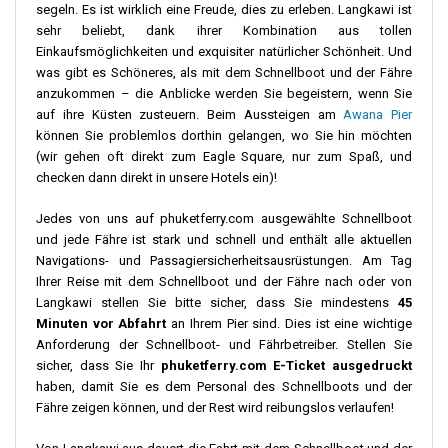
segeln. Es ist wirklich eine Freude, dies zu erleben. Langkawi ist
sehr beliebt, dank ihrer Kombination aus tollen
Einkaufsmöglichkeiten und exquisiter natürlicher Schönheit. Und
was gibt es Schöneres, als mit dem Schnellboot und der Fähre
anzukommen – die Anblicke werden Sie begeistern, wenn Sie
auf ihre Küsten zusteuern. Beim Aussteigen am
Awana Pier
können Sie problemlos dorthin gelangen, wo Sie hin möchten
(wir gehen oft direkt zum Eagle Square, nur zum Spaß, und
checken dann direkt in unsere Hotels ein)!
Jedes von uns auf phuketferry.com ausgewählte Schnellboot
und jede Fähre ist stark und schnell und enthält alle aktuellen
Navigations- und Passagiersicherheitsausrüstungen. Am Tag
Ihrer Reise mit dem Schnellboot und der Fähre nach oder von
Langkawi stellen Sie bitte sicher, dass Sie mindestens
45
Minuten vor Abfahrt
an Ihrem Pier sind. Dies ist eine wichtige
Anforderung der Schnellboot- und Fährbetreiber. Stellen Sie
sicher, dass Sie Ihr
phuketferry.com E-Ticket ausgedruckt
haben, damit Sie es dem Personal des Schnellboots und der
Fähre zeigen können, und der Rest wird reibungslos verlaufen!