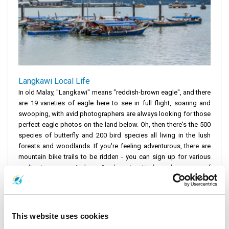
Langkawi Local Life
In old Malay, "Langkawi" means "reddish-brown eagle", and there
are 19 varieties of eagle here to see in full flight, soaring and
swooping, with avid photographers are always looking for those
perfect eagle photos on the land below. Oh, then there's the 500
species of butterfly and 200 bird species all living in the lush
forests and woodlands. If you're feeling adventurous, there are
mountain bike trails to be ridden - you can sign up for various
cycling tours or go it alone. Or why not get to know how some of
the local 150,000 plus Langkawians live. Langkawi is a place of
rich ethnic culture and history, with traditional dress, food,
festivals, indigenous music and dancing. Local handicrafts
include woodcarving, silversmithing and weaving.
This website uses cookies