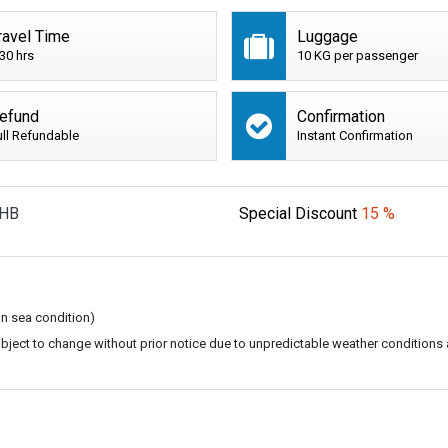
ravel Time
Luggage
:30 hrs
10 KG per passenger
efund
Confirmation
ull Refundable
Instant Confirmation
HB
Special Discount
15 %
on sea condition)
subject to change without prior notice due to unpredictable weather conditions 