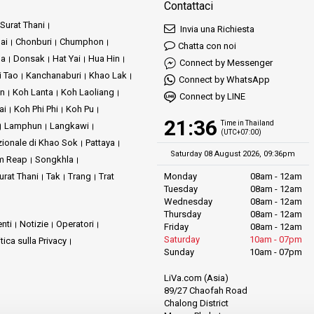
Contattaci
Surat Thani
Invia una Richiesta
ai
Chonburi
Chumphon
Chatta con noi
ha
Donsak
Hat Yai
Hua Hin
Connect by Messenger
i Tao
Kanchanaburi
Khao Lak
Connect by WhatsApp
an
Koh Lanta
Koh Laoliang
Connect by LINE
ai
Koh Phi Phi
Koh Pu
21:36
Time in Thailand
Lamphun
Langkawi
(UTC+07:00)
zionale di Khao Sok
Pattaya
Saturday 08 August 2026, 09:36pm
m Reap
Songkhla
urat Thani
Tak
Trang
Trat
Monday
08am - 12am
Tuesday
08am - 12am
Wednesday
08am - 12am
Thursday
08am - 12am
nti
Notizie
Operatori
Friday
08am - 12am
Saturday
10am - 07pm
itica sulla Privacy
Sunday
10am - 07pm
LiVa.com (Asia)
89/27 Chaofah Road
Chalong District