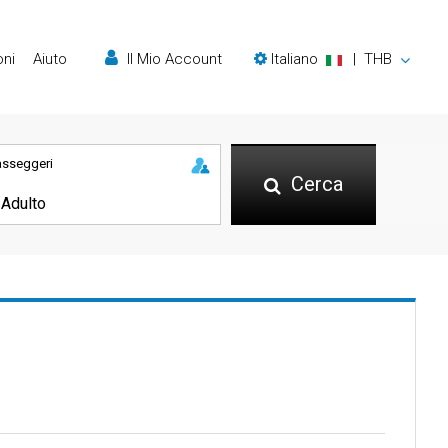
oni
Aiuto
Il Mio Account
Italiano
|
THB
asseggeri
Cerca