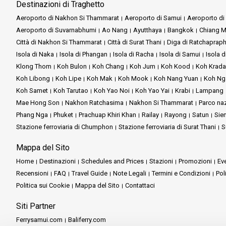
Destinazioni di Traghetto
Aeroporto di Nakhon Si Thammarat
Aeroporto di Samui
Aeroporto di 
Aeroporto di Suvarnabhumi
Ao Nang
Ayutthaya
Bangkok
Chiang M
Città di Nakhon Si Thammarat
Città di Surat Thani
Diga di Ratchaprap
Isola di Naka
Isola di Phangan
Isola di Racha
Isola di Samui
Isola d
Klong Thom
Koh Bulon
Koh Chang
Koh Jum
Koh Kood
Koh Krad
Koh Libong
Koh Lipe
Koh Mak
Koh Mook
Koh Nang Yuan
Koh Ng
Koh Samet
Koh Tarutao
Koh Yao Noi
Koh Yao Yai
Krabi
Lampang
Mae Hong Son
Nakhon Ratchasima
Nakhon Si Thammarat
Parco na
Phang Nga
Phuket
Prachuap Khiri Khan
Railay
Rayong
Satun
Sie
Stazione ferroviaria di Chumphon
Stazione ferroviaria di Surat Thani
S
Mappa del Sito
Home
Destinazioni
Schedules and Prices
Stazioni
Promozioni
Eve
Recensioni
FAQ
Travel Guide
Note Legali
Termini e Condizioni
Pol
Politica sui Cookie
Mappa del Sito
Contattaci
Siti Partner
Ferrysamui.com
Baliferry.com