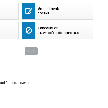
Amendments
200 THB
Cancellation
3 Days before departure date
Book
and fortuitous events.