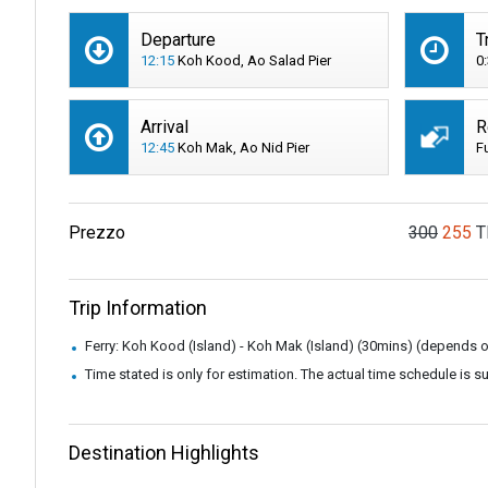
Departure
T
12:15
Koh Kood, Ao Salad Pier
0
Arrival
R
12:45
Koh Mak, Ao Nid Pier
F
Prezzo
300
255
T
Trip Information
Ferry: Koh Kood (Island) - Koh Mak (Island) (30mins) (depends 
Time stated is only for estimation. The actual time schedule is 
Destination Highlights