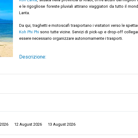
e le rigogliose foreste pluviali attirano viaggiatori da tutto il mon
Lanta.
Da qui, traghetti e motoscafi trasportano i visitatori verso le spet
Koh Phi Phi
sono tutte vicine. Servizi di pick-up e drop-off collega
essere necessario organizzare autonomamente i trasporti.
Descrizione:
ffre ai visitatori una varietà di attività. Tuffatevi nelle acque cristalline, e
rsi nelle foreste pluviali e vivere la natura da vicino.
 con le sue piantagioni di cocco e le fitte foreste pluviali montane, il tutto a
fuga dal mondo. Nel frattempo, le spettacolari scogliere calcaree di Koh Phi
 2026
12 August 2026
13 August 2026
o per concludere il vostro viaggio. È il posto che molti scelgono per terminare l