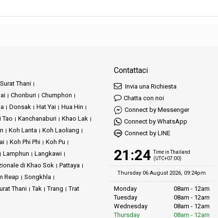
consigliabile portare con sé del contante per piccoli acquisti o per aree più rem
siti sacri.
Contattaci
Surat Thani
Invia una Richiesta
ai
Chonburi
Chumphon
Chatta con noi
ha
Donsak
Hat Yai
Hua Hin
Connect by Messenger
i Tao
Kanchanaburi
Khao Lak
Connect by WhatsApp
an
Koh Lanta
Koh Laoliang
Connect by LINE
ai
Koh Phi Phi
Koh Pu
21:24
Time in Thailand
Lamphun
Langkawi
(UTC+07:00)
zionale di Khao Sok
Pattaya
Thursday 06 August 2026, 09:24pm
m Reap
Songkhla
urat Thani
Tak
Trang
Trat
Monday
08am - 12am
Tuesday
08am - 12am
Wednesday
08am - 12am
Thursday
08am - 12am