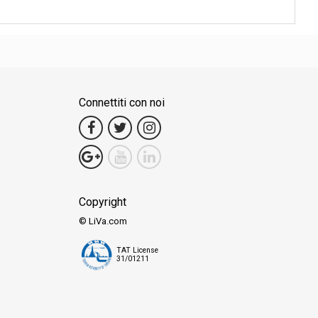
ote.
Connettiti con noi
Copyright
© LiVa.com
TAT License
31/01211