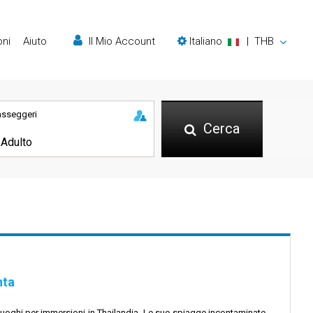
oni
Aiuto
Il Mio Account
Italiano
|
THB
asseggeri
Cerca
nta
ori luoghi per immersioni in Thailandia. Le sue spiagge incontaminate