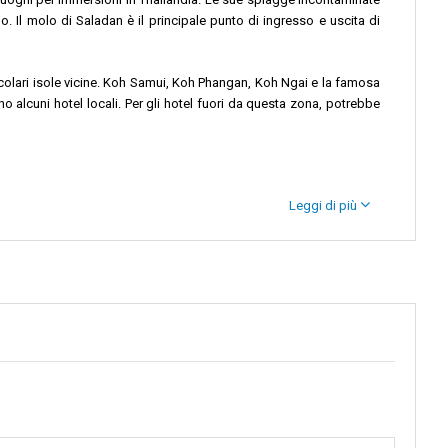
do. Il molo di Saladan è il principale punto di ingresso e uscita di
tacolari isole vicine. Koh Samui, Koh Phangan, Koh Ngai e la famosa
no alcuni hotel locali. Per gli hotel fuori da questa zona, potrebbe
Leggi di più
splorate il ricco mondo sottomarino o semplicemente rilassatevi sulle
rricchito da resort di lusso.
Koh Phangan
, famosa per il Full Moon
 Phi che si ergono dalle acque smeraldo sono uno spettacolo da non
a loro avventura, portando con sé ricordi preziosi prima di tornare a