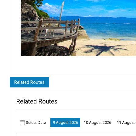
Koh Lanta, con la sua atmosfera serena e la sua bellezza naturale, o
spiagge baciate dal sole. Gli amanti dell'avventura possono addentra
Related Routes
Da Koh Lanta, molte destinazioni vi aspettano.
Koh Samui
incanta
Party, offre anche spiagge più tranquille, ideali per il relax.
Related Routes
Koh Ngai
rimane un rifugio tranquillo per coloro che cercano una 
perdere.
Select Date
9 August 2026
10 August 2026
11 August
Krabi
, con la sua vivace città e il
suo aeroporto
, è il luogo perfett
casa.