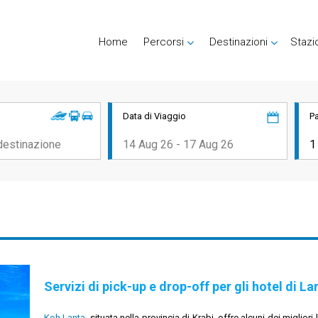
Home
Percorsi
Destinazioni
Stazi
Data di Viaggio
P
Servizi di pick-up e drop-off per gli hotel di La
Koh Lanta
, situata nella provincia di Krabi, offre alcuni dei migli