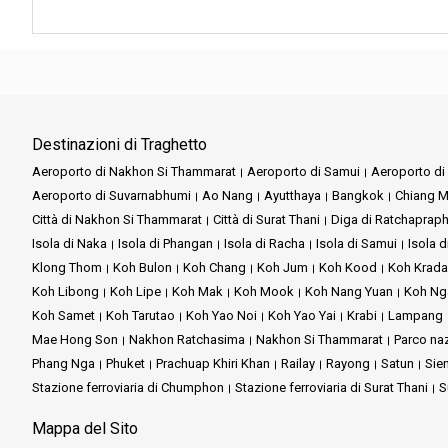
In molti luoghi sono accettate le principali carte di credito, ma è 
Rispettate sempre le usanze e le tradizioni locali durante la visita a 
Destinazioni di Traghetto
Aeroporto di Nakhon Si Thammarat
Aeroporto di Samui
Aeroporto di 
Aeroporto di Suvarnabhumi
Ao Nang
Ayutthaya
Bangkok
Chiang M
Città di Nakhon Si Thammarat
Città di Surat Thani
Diga di Ratchaprap
Isola di Naka
Isola di Phangan
Isola di Racha
Isola di Samui
Isola d
Klong Thom
Koh Bulon
Koh Chang
Koh Jum
Koh Kood
Koh Krad
Koh Libong
Koh Lipe
Koh Mak
Koh Mook
Koh Nang Yuan
Koh Ng
Koh Samet
Koh Tarutao
Koh Yao Noi
Koh Yao Yai
Krabi
Lampang
Mae Hong Son
Nakhon Ratchasima
Nakhon Si Thammarat
Parco na
Phang Nga
Phuket
Prachuap Khiri Khan
Railay
Rayong
Satun
Sie
Stazione ferroviaria di Chumphon
Stazione ferroviaria di Surat Thani
S
Mappa del Sito