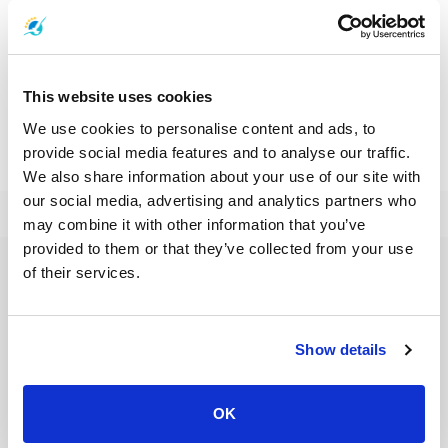
Contact Information
ケープパンワ、アオマカム、カオカット
This website uses cookies
Ao Makham
We use cookies to personalise content and ads, to
provide social media features and to analyse our traffic.
We also share information about your use of our site with
our social media, advertising and analytics partners who
may combine it with other information that you’ve
provided to them or that they’ve collected from your use
of their services.
フェリーの目的地
アオナン
アユタヤ
ガイ島
カオソック国立公園
カオラック
カンチャナブリ
クッド島
クラダン島
クラビ
クロン・トム
Show details
サトゥーン
サムイ島
サムイ空港
サメット島
シェムリアップ
ジュム島
スラタニ
スラタニタウン
スラタニ空港
スラタニ駅
スワンナプーム国際空港
ソンクラー
タオ島
タク
タルタオ島
OK
チェンマイ
チャーン島
チュンポン
チュンポン駅
チョンブリー
トラット
トラン
ドンサク
ナカ島
ナコンシータマラート