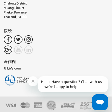
Chalong District
Muang Phuket
Phuket Province
Thailand, 83130
接続
著作権
© LiVa.com
TAT License
31/01211