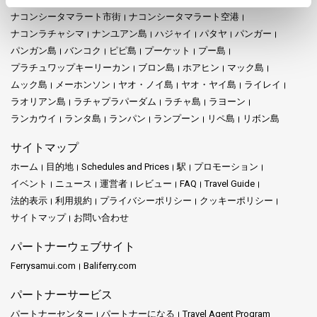
ナコンシータマラート市街
ナコンシータマラート空港
ナコンラチャシマ
ナンユアン島
ハジャイ
パタヤ
パンガー
パンガン島
バンコク
ピピ島
プーケット
プー島
プラチュワップキーリーカン
ブロン島
ホアヒン
マック島
ムック島
メーホンソン
ヤオ・ノイ島
ヤオ・ヤイ島
ライレイ
ラオリアン島
ラチャプラパーダム
ラチャ島
ラヨーン
ランカウイ
ランタ島
ランパン
ランプーン
リペ島
リボン島
サイトマップ
ホーム
目的地
Schedules and Prices
駅
プロモーション
イベント
ニュース
運営者
レビュー
FAQ
Travel Guide
法的表示
利用規約
プライバシーポリシー
クッキーポリシー
サイトマップ
お問い合わせ
パートナーウェブサイト
Ferrysamui.com
Baliferry.com
パートナーサービス
パートナーセンター
パートナーになる
Travel Agent Program