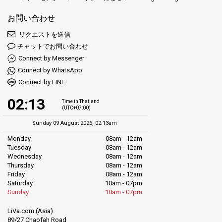
お問い合わせ
リクエストを送信
チャットでお問い合わせ
Connect by Messenger
Connect by WhatsApp
Connect by LINE
02:13
Time in Thailand
(UTC+07:00)
Sunday 09 August 2026, 02:13am
Monday
08am - 12am
Tuesday
08am - 12am
Wednesday
08am - 12am
Thursday
08am - 12am
Friday
08am - 12am
Saturday
10am - 07pm
Sunday
10am - 07pm
LiVa.com (Asia)
89/27 Chaofah Road