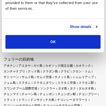
イ料理まで、あらゆるものを提供する賑やかな夜市です。毎週
provided to them or that they’ve collected from your use
火曜と金曜にワット・スワンキリケートの寺院の敷地で開催さ
of their services.
れます。訪問者は、パッタイ、フレッシュフルーツシェイク、
焼きシーフードなどの地元の工芸品や美味しいストリートフー
ドを見つけるために屋台を歩き回るのを楽しみます。この市場
は、地元の生活と文化の真の味を提供します。
Show details
カロン・サークルとカロン・プラザ
:
このエリアの中心的なハブはカロン・サークルで、主要な道路
OK
が交差し、地域のさまざまな部分に通じています。人気のある
アトラクションの近くには、さまざまなショップやレストラン
が揃うカロン・プラザがあります。このエリアは、ゆっくりと
フェリーの目的地
ショッピングを楽しんだり、現地のタイ料理を提供する多くの
レストランのいずれかで食事をするのに最適です。
アオナン
アユタヤ
ガイ島
カオソック国立公園
カオラック
カンチャナブリ
クッド島
クラダン島
クラビ
クロン・トム
ビッグブッダとプーケットタウン
:
サトゥーン
サムイ島
サムイ空港
サメット島
シェムリアップ
カロンから車ですぐのところにあるビッグブッダは、プーケッ
ジュム島
スラタニ
スラタニタウン
スラタニ空港
スラタニ駅
トの西海岸を一望できるパノラマビューを提供しています。こ
スワンナプーム国際空港
ソンクラー
タオ島
タク
タルタオ島
のエリアを探索している間に、カラフルな中葡様式の建物、活
チェンマイ
チャーン島
チュンポン
チュンポン駅
チョンブリー
気ある市場、そしてカフェが並ぶ文化的な宝石のようなプーケ
トラット
トラン
ドンサク
ナカ島
ナコンシータマラート
ットタウンの訪問をお見逃しなく。地元の歴史や雰囲気を満喫
できる素晴らしい場所です。
ナコンシータマラート市街
ナコンシータマラート空港