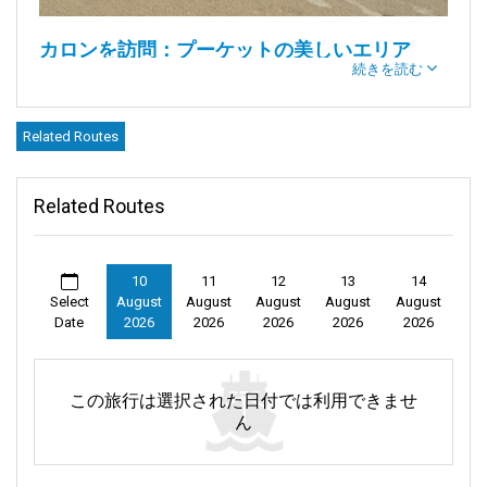
カロンを訪問：プーケットの美しいエリア
続きを読む
カロンは、タイの
プーケット
の西海岸に位置する人気のビーチ
サイドエリアで、美しい景色とリラックスした雰囲気で有名で
Related Routes
す。ここには有名なカロンビーチがあり、長い白い砂浜がアン
ダマン海の透明な水に囲まれています。この魅力的なエリア
は、世界中からの観光客を引き寄せ、静けさと興奮の完璧なバ
Related Routes
ランスを提供します。あなたがパラドックスリゾートプーケッ
トやウォラブリプーケットリゾートに滞在している場合でも、
カロンは島の美しさと文化を探索するための素晴らしい拠点で
す。
10
11
12
13
14
Select
August
August
August
August
August
Date
2026
2026
2026
2026
2026
カロンでのアクティビティ
カロンビーチ
:
この旅行は選択された日付では利用できませ
エリアの中心であるカロンビーチは、島で最も長いビーチの一
ん
つで、3キロ以上にわたって広がっています。柔らかい白い砂と
アンダマン海の穏やかな波があり、日光浴には理想的な場所で
す。ビーチロードは海岸線に沿って走り、ビーチサイドのレス