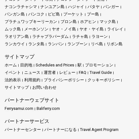
ナコンラチャシマ
ナンユアン島
ハジャイ
パタヤ
パンガー
近くのビーチやその他の観光地
パンガン島
バンコク
ピピ島
プーケット
プー島
プラチュワップキーリーカン
ブロン島
ホアヒン
マック島
カロンの便利な立地は、プーケットの他の部分を探索するため
ムック島
メーホンソン
ヤオ・ノイ島
ヤオ・ヤイ島
ライレイ
の素晴らしい拠点となります。 カロンビーチのほかにも、近く
ラオリアン島
ラチャプラパーダム
ラチャ島
ラヨーン
にはいくつかのビーチやランドマークがあります。
ランカウイ
ランタ島
ランパン
ランプーン
リペ島
リボン島
パトンビーチ
:
サイトマップ
カロンのすぐ北には、ナイトライフやショッピング、エンター
テイメントで有名な活気あるパトンビーチがあります。ビーチ
ホーム
目的地
Schedules and Prices
駅
プロモーション
サイドバーでパーティーをしたり、地元の市場で買い物をした
イベント
ニュース
運営者
レビュー
FAQ
Travel Guide
りしたい場合、パトンはカロンの穏やかな雰囲気に対して生き
法的表示
利用規約
プライバシーポリシー
クッキーポリシー
生きとしたコントラストを提供します。
サイトマップ
お問い合わせ
パンガー湾
:
パートナーウェブサイト
プーケットを訪れるなら、
パンガー湾
への日帰り旅行は必見で
す。壮大な石灰岩の崖や島々、エメラルドグリーンの水域で知
Ferrysamui.com
Baliferry.com
られ、カヤックやボートツアーに最適な場所です。アイコニッ
パートナーサービス
クなジェームズ・ボンド島や崖の間に隠れた素晴らしい洞窟を
見逃さないでください。
パートナーセンター
パートナーになる
Travel Agent Program