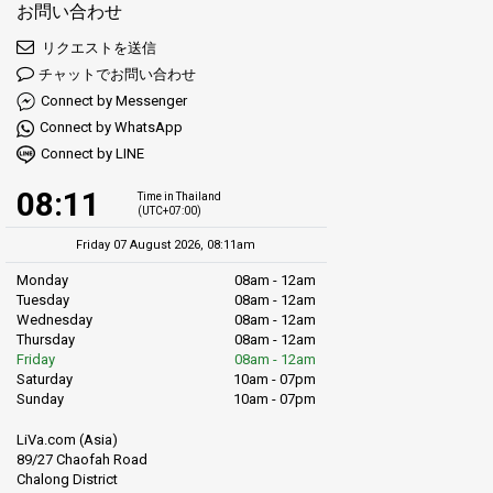
ワット・チャロン寺院
:
お問い合わせ
プーケットで最も崇敬されている寺院の一つであるワット・チ
リクエストを送信
ャロン寺院は、訪れる価値のある精神的な目的地です。パタッ
チャットでお問い合わせ
クロードの近くに位置し、カロンから簡単にアクセスでき、島
の豊かな仏教文化を垣間見ることができます。
Connect by Messenger
Connect by WhatsApp
カロンの交通サービス
Connect by LINE
カロンからプーケットを探索するのは、私たちのピックアップ
08:11
Time in Thailand
とドロップオフサービスを使えば簡単です。カロンビーチリゾ
(UTC+07:00)
ートやカロンプリンセスなどの多くのホテルに滞在しているか
Friday 07 August 2026, 08:11am
どうかに関係なく、すべての主要な場所への便利な移動を保証
Monday
08am - 12am
します。フェリー桟橋、バスステーション、プーケットタウン
Tuesday
08am - 12am
やカタビーチ、カタノイビーチなどの他の人気エリアへの送迎
Wednesday
08am - 12am
も行っています。私たちがあなたの旅行のニーズをケアします
Thursday
08am - 12am
ので、リラックスして休暇を楽しんでください。
Friday
08am - 12am
Saturday
10am - 07pm
信頼できるサービスで、カロンとその周辺の観光名所を楽に探
Sunday
10am - 07pm
索できます。カロンビーチを訪れたり、カロンプラザでショッ
LiVa.com (Asia)
ピングを楽しんだり、カロン寺院の寺院の敷地を探索したりす
89/27 Chaofah Road
る場合でも、快適に目的地に到着するようにします。美しいプ
Chalong District
ーケットの一部での滞在を楽しみ、貴重な時間を最大限に活用