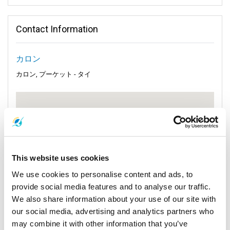
トランやバー、ショップへのアクセスが便利です。多くの訪問
者は、特に夕方、夕焼けが空を鮮やかな色で彩るときにビーチ
Contact Information
ロードを歩くのを楽しみます。
カタビーチとカタノイ
:
カロン
カロンの南に少し行ったところにカタビーチがあります。少し
小さめですが、同じくらい美しい白い砂浜です。活気がありな
カロン, プーケット - タイ
がらもリラックスした雰囲気で、家族やカップルに最適です。
さらに静かな場所をお好みなら、南に進んでカタノイビーチに
行ってみてください。観光客が少なく、さらに静かな雰囲気を
楽しめる隠れた宝石のような場所です。
ディノパークミニゴルフ
:
ビーチで一日を楽しんだ後は、ディノパークミニゴルフに行っ
This website uses cookies
てみませんか？この恐竜テーマのミニゴルフコースは、子供か
ら大人まで楽しめるユニークな体験を提供します。カロンとカ
We use cookies to personalise content and ads, to
タビーチの間に位置しており、夕方を楽しく過ごすインタラク
provide social media features and to analyse our traffic.
ティブな方法です。
We also share information about your use of our site with
our social media, advertising and analytics partners who
カロン寺院市場
:
パタックロードにあるカロン寺院市場は、土産物から地元のタ
may combine it with other information that you’ve