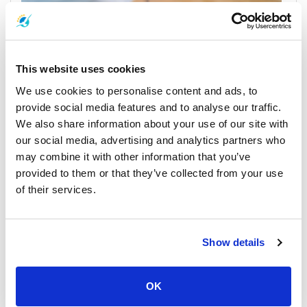
Khao Lak
This website uses cookies
All Prices & Schedules
We use cookies to personalise content and ads, to
provide social media features and to analyse our traffic.
We also share information about your use of our site with
our social media, advertising and analytics partners who
may combine it with other information that you’ve
provided to them or that they’ve collected from your use
of their services.
Show details
Koh Yao Noi
All Prices & Schedules
OK
Meeting Point Highlights