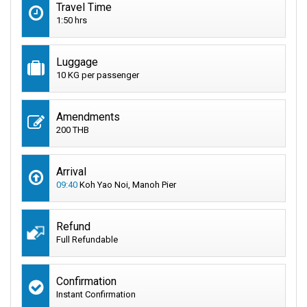
Travel Time
1:50 hrs
Luggage
10 KG per passenger
Amendments
200 THB
Arrival
09:40
Koh Yao Noi, Manoh Pier
Refund
Full Refundable
Confirmation
Instant Confirmation