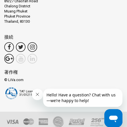
89/27 Chaofah Road
Chalong District
Muang Phuket
Phuket Province
Thailand, 83130
接続
著作権
© LiVa.com
TAT License
31/01211