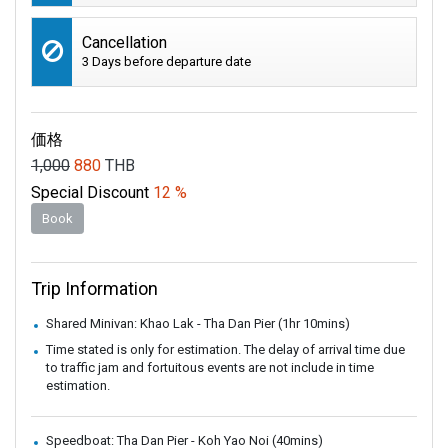
Cancellation
3 Days before departure date
価格
1,000
880
THB
Special Discount
12 %
Book
Trip Information
Shared Minivan: Khao Lak - Tha Dan Pier (1hr 10mins)
Time stated is only for estimation. The delay of arrival time due
to traffic jam and fortuitous events are not include in time
estimation.
Speedboat: Tha Dan Pier - Koh Yao Noi (40mins)