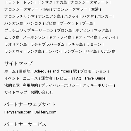
トラット
トラン
ドンサク
ナカ島
ナコンシータマラート
ナコンシータマラート市街
ナコンシータマラート空港
ナコンラチャシマ
ナンユアン島
ハジャイ
パタヤ
パンガー
パンガン島
バンコク
ピピ島
プーケット
プー島
プラチュワップキーリーカン
ブロン島
ホアヒン
マック島
ムック島
メーホンソン
ヤオ・ノイ島
ヤオ・ヤイ島
ライレイ
ラオリアン島
ラチャプラパーダム
ラチャ島
ラヨーン
ランカウイ
ランタ島
ランパン
ランプーン
リペ島
リボン島
サイトマップ
ホーム
目的地
Schedules and Prices
駅
プロモーション
イベント
ニュース
運営者
レビュー
FAQ
Travel Guide
法的表示
利用規約
プライバシーポリシー
クッキーポリシー
サイトマップ
お問い合わせ
パートナーウェブサイト
Ferrysamui.com
Baliferry.com
パートナーサービス