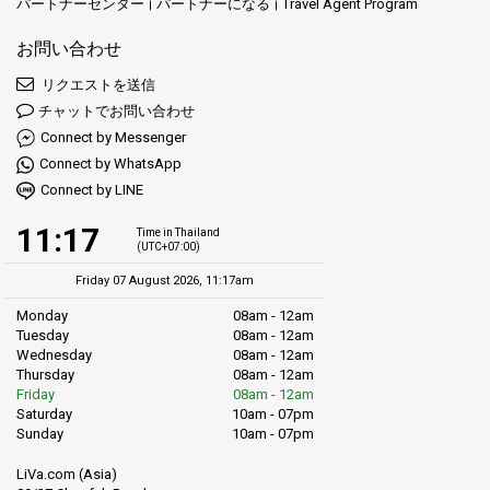
パートナーセンター
パートナーになる
Travel Agent Program
お問い合わせ
リクエストを送信
チャットでお問い合わせ
Connect by Messenger
Connect by WhatsApp
Connect by LINE
11:17
Time in Thailand
(UTC+07:00)
Friday 07 August 2026, 11:17am
Monday
08am - 12am
Tuesday
08am - 12am
Wednesday
08am - 12am
Thursday
08am - 12am
Friday
08am - 12am
Saturday
10am - 07pm
Sunday
10am - 07pm
LiVa.com (Asia)