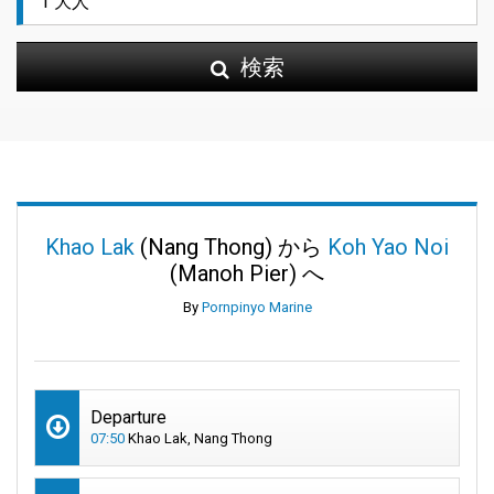
検索
Khao Lak
(Nang Thong) から
Koh Yao Noi
(Manoh Pier) へ
By
Pornpinyo Marine
Departure
07:50
Khao Lak, Nang Thong