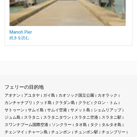
Manoh Pier
続きを読む
フェリーの目的地
アオナン
アユタヤ
ガイ島
カオソック国立公園
カオラック
カンチャナブリ
クッド島
クラダン島
クラビ
クロン・トム
サトゥーン
サムイ島
サムイ空港
サメット島
シェムリアップ
ジュム島
スラタニ
スラタニタウン
スラタニ空港
スラタニ駅
スワンナプーム国際空港
ソンクラー
タオ島
タク
タルタオ島
チェンマイ
チャーン島
チュンポン
チュンポン駅
チョンブリー