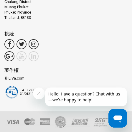
静かな場所があります。要するに、トン・サラとコ・パンガン
Chalong District
Muang Phuket
は、誰もが楽しめる楽しいパーティー、ショッピング、食べ
Phuket Province
物、そして自然の美しさを提供しています。
Thailand, 83130
結論：
接続
バンコクの中心部には、カオサンロード - ラジャオフィスと呼ば
れる特別な場所があります。これは単なる都市地図上の一点で
はなく、旅行者が共有する無数の冒険や物語の心臓部です。こ
こにいると、トゥクトゥクの賑やかな音がストリートベンダー
の話し声と混ざり合い、雰囲気が活気に満ちエネルギーで溢れ
著作権
ます。お腹がすいた？美味しそうな香りのする屋台が、有名な
© LiVa.com
料理パッタイを試すように誘います。星が輝く天蓋の下で楽し
むのが一番です。そしてそれは始まりに過ぎません。カオサン
TAT License
ロードの周りを歩くたびに、新しい発見があります。ユニーク
31/01211
な土産物を販売する可愛らしい小さな店から賑やかなカフェま
で、どの角にもサプライズがあります。そして、その美しさは
何でしょう？これらの素晴らしい場所の多くは徒歩数分の場所
にあり、次の冒険から決して遠くありません。昼間の探検家で
も夜型の人でも、カオサンロード - ラジャオフィスはバンコクの
旅を始める場所です。その魅力に深く浸り、都市の魔法に抱か