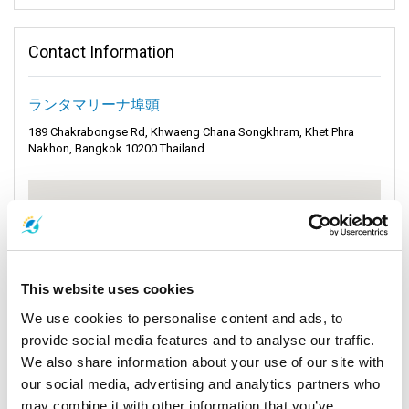
説明：
Contact Information
カオサンロード、頻繁にカオサンと呼ばれるこの通りは、バン
コクで最も象徴的な通りの一つで、きらめくチャオプラヤ川か
ランタマリーナ埠頭
らほんの少し離れた場所に位置しています。ここは生命とエネ
ルギーで脈打っており、世界中からのバックパッカーにとって
189 Chakrabongse Rd, Khwaeng Chana Songkhram, Khet Phra
Nakhon, Bangkok 10200 Thailand
魅力的な磁石となっています。彼らは通りの評判だけでなく、
手頃な価格の宿泊施設や他に類を見ない旅行のオファーにも魅
了されています。しかし、カオサンの魅力はその境界を越えて
います。さらに1分ほど歩くと、広大なバンラムプー地区が目の
前に広がり、さらに豊かな体験のタペストリーを誇っていま
す。ここでは、何世紀も前の寺院が静かな威厳を持って立ち、
慰めと内省を提供しています。一方で、空気には賑やかな屋台
で作られるパッタイや他の美味しい料理の誘惑的な香りが漂っ
This website uses cookies
ています。ハイシーズンのピークで多くの観光客が行き交って
We use cookies to personalise content and ads, to
いる時期でも、静かな時期でも、カオサンとその周辺は活動で
provide social media features and to analyse our traffic.
賑わっています。昼夜を問わず、雨の日も晴れの日も、常に興
We also share information about your use of our site with
奮のざわめきがあり、この部分のバンコクではアクションが本
当に止まることはないことを証明しています。
our social media, advertising and analytics partners who
may combine it with other information that you’ve