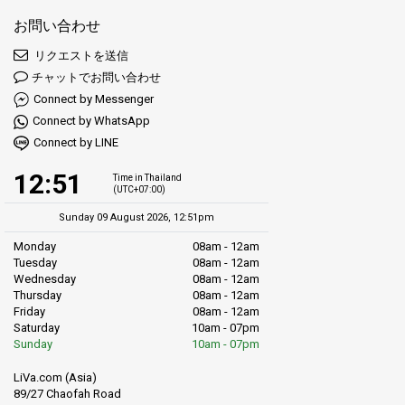
楽しんだりと、スリリングな冒険に出かける人もいます。日が
お問い合わせ
沈むと、コ・サムイは変貌します。昼間の静かな雰囲気は、活
気ある夜の祭りに取って代わります。通りは音楽で賑わい、生
リクエストを送信
き生きとしたバーやクラブが皆を一晩中踊るように招待しま
チャットでお問い合わせ
す。グルメな人々も楽しめる、豪華なホテルでグルメな食事を
Connect by Messenger
提供する場所から、地元の美味しい魚料理を提供する居心地の
Connect by WhatsApp
良いビーチサイドの小屋まで、さまざまな飲食店が揃っていま
Connect by LINE
す。そして、歴史や文化に興味がある人のために、島には古代
の寺院が点在し、それぞれが昔の物語を語っています。要する
12:51
Time in Thailand
に、コ・サムイは単なる島ではなく、魂を探す人、冒険者、歴
(UTC+07:00)
史愛好者のすべてに応える体験の織り成しです。
Sunday 09 August 2026, 12:51pm
トン・サラは、タイ湾に位置する島
コ・パンガン
の主要な町で
Monday
08am - 12am
す。コ・パンガンは、ビーチでの満月パーティーで有名で、多
Tuesday
08am - 12am
くの人々が一晩中踊り、楽しんでいます。しかし、見たり、し
Wednesday
08am - 12am
たりすることはもっとたくさんあります。トン・サラには、食
Thursday
08am - 12am
Friday
08am - 12am
べ物、衣服、土産物を購入できる多くの店舗があります。ま
Saturday
10am - 07pm
た、地元の料理を試せる美味しい屋台やレストランもたくさん
Sunday
10am - 07pm
あります。島自体は、美しいビーチ、泳ぐための穏やかな湾、
そして探索するためのジャングルでいっぱいです。パーティー
LiVa.com (Asia)
から休憩したい人のために、静かな寺院や自然を楽しむための
89/27 Chaofah Road