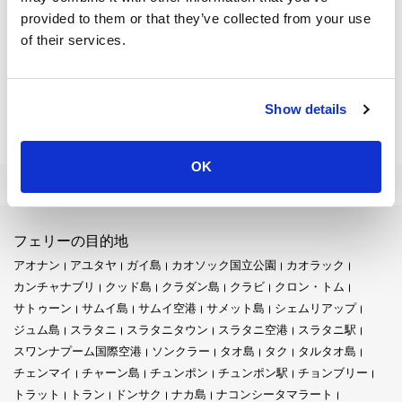
カオサンロード - ラジャオフィスはバンコクの中心部にありま
provided to them or that they’ve collected from your use
す。ここは旅行者がバス、バン、またはトゥクトゥクに乗るこ
of their services.
とができる忙しい場所です。これは単なる乗り物を見つける場
所ではありません。探検する準備ができている人々にとっての
機会に満ちた場所です。
Show details
このオフィスはバンコクの多くの有名な場所の近くにありま
す。ここから、古代の寺院、市場、地元の飲食店が徒歩圏内に
あります。これは、都市の豊かな歴史と文化を体験しようとす
OK
る誰にとっても素晴らしい出発点です。
バンコクは暑くなることがありますが、旅行者は心配する必要
はありません。ここにあるバスやバンはエアコンが完備されて
フェリーの目的地
います。だから、暑い日でも、乗車は涼しく快適です。要する
アオナン
アユタヤ
ガイ島
カオソック国立公園
カオラック
に、カオサンロード - ラジャオフィスはバンコクのどの旅行者に
カンチャナブリ
クッド島
クラダン島
クラビ
クロン・トム
とっても重要な場所です。多くの旅がここから始まります。バ
ンコクへの旅行は、その文化的なランドマークを探索せずには
サトゥーン
サムイ島
サムイ空港
サメット島
シェムリアップ
完結しません。カオサンからわずか少し歩いたところに、壮大
ジュム島
スラタニ
スラタニタウン
スラタニ空港
スラタニ駅
なワット・プラケオがあります。川を渡って旅行する予定があ
スワンナプーム国際空港
ソンクラー
タオ島
タク
タルタオ島
るなら、エクスプレスボートがあなたを連れて行く準備ができ
チェンマイ
チャーン島
チュンポン
チュンポン駅
チョンブリー
ています。夜が訪れると、ソイ・ラムブットリが活気づき、賑
トラット
トラン
ドンサク
ナカ島
ナコンシータマラート