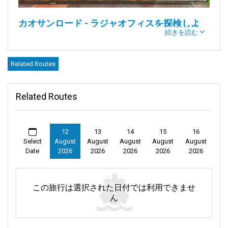
カオサンロード - ラジャオフィスを探検しよ
続きを読む
う：バンコクの心臓部！
カオサンロード、しばしばカオサン通りと呼ばれるこの通り
は、バンコク中心部の壮大なチャオプラヤ川のほとりに位置す
Related Routes
る活気に満ちたエリアです。しかし、単に「通り」と呼ぶのは
控えめすぎます。これは、発見されるのを待つ体験のカレイド
スコープです。多くの旅行者、バックパッカーや観光客がこの
Related Routes
場所に訪れます。彼らは安価な宿泊施設や屋台から漂う新鮮な
パッタイの香りを好みます。通りはこれらの屋台でいっぱい
で、美味しい食べ物を提供しています。誰もがここを楽しんで
います。しかし、このエリアには一見見える以上のものがあり
12
13
14
15
16
Select
August
August
August
August
August
ます。カオサンが属するバンラムプー地区は、文化的な宝物が
Date
2026
2026
2026
2026
2026
豊富です。ここでは、古代の寺院が賑やかな飲食店の隣に立
ち、精神的な栄養と料理の楽しみの両方を提供しています。一
歩一歩進むたびに、たとえそれが1分の散歩であっても、新しい
体験が待っています。昼間の陽光に満ちた時間でも、夜の電気
この旅行は選択された日付では利用できませ
的な鼓動でも。静かな反省の瞬間を求めているのか、活気ある
ん
夜の外出を求めているのか、カオサンロードとその周辺はどの
ターンでも冒険を保証します。