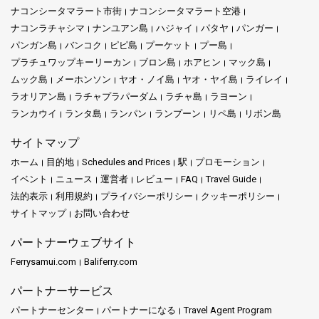
やかなカオサンとは異なる雰囲気を提供し、ブリックバーのよ
ナコンシータマラート市街
ナコンシータマラート空港
うな場所が忘れられない夜を約束します。
ナコンラチャシマ
ナンユアン島
ハジャイ
パタヤ
パンガー
カオサン周辺のエリアは古いものと新しいものの混合です。プ
パンガン島
バンコク
ピピ島
プーケット
プー島
ラアティットやプラアーティットのような通りは、歴史と現代
プラチュワップキーリーカン
ブロン島
ホアヒン
マック島
のバンコクの融合を提供しています。昼間にショッピングをし
ムック島
メーホンソン
ヤオ・ノイ島
ヤオ・ヤイ島
ライレイ
ている時でも、ナイトライフを探索している時でも、楽しみが
ラオリアン島
ラチャプラパーダム
ラチャ島
ラヨーン
待っています。
ランカウイ
ランタ島
ランパン
ランプーン
リペ島
リボン島
カオサンロード - ラジャオフィスから、旅行者は見事な場所への
サイトマップ
ルートを見つけます。コ・サムイのビーチを夢見ていますか？
ホーム
目的地
Schedules and Prices
駅
プロモーション
それともコ・パンガンの
トン・サラ
を探索したいですか？ここ
から旅を始めましょう。北に向かいたい人のために、チェンマ
イベント
ニュース
運営者
レビュー
FAQ
Travel Guide
イへのルートも利用可能です。
法的表示
利用規約
プライバシーポリシー
クッキーポリシー
サイトマップ
お問い合わせ
タイ湾に位置する
コ・サムイ
は、その魅力的な美しさで熱帯の
宝石として輝いています。海岸線に沿って壮大なビーチが広が
パートナーウェブサイト
り、その柔らかい白い砂は新鮮な雪のように純粋で、そよ風に
Ferrysamui.com
Baliferry.com
揺れる高いヤシの木に囲まれています。世界中からの訪問者が
この楽園に引き寄せられ、穏やかな青い海の抱擁を求める人も
パートナーサービス
いれば、隠れた滝を探検したり、水中世界を驚嘆しながら潜っ
パートナーセンター
パートナーになる
Travel Agent Program
たり、鮮やかな海洋生物を見つけるためにシュノーケリングを