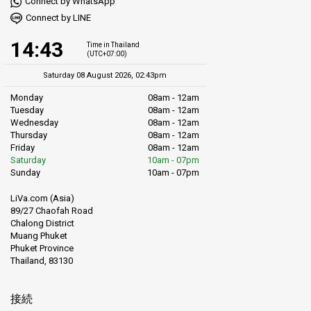
Connect by WhatsApp
Connect by LINE
14:43
Time in Thailand
(UTC+07:00)
Saturday 08 August 2026, 02:43pm
Monday
08am - 12am
Tuesday
08am - 12am
Wednesday
08am - 12am
Thursday
08am - 12am
Friday
08am - 12am
Saturday
10am - 07pm
Sunday
10am - 07pm
LiVa.com (Asia)
89/27 Chaofah Road
Chalong District
Muang Phuket
Phuket Province
Thailand, 83130
接続