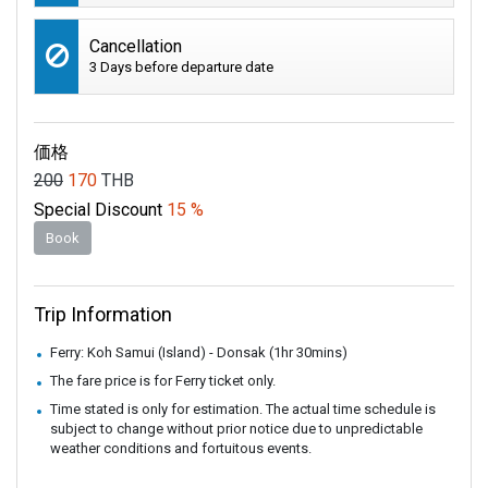
Cancellation
3 Days before departure date
価格
200
170
THB
Special Discount
15 %
Book
Trip Information
Ferry: Koh Samui (Island) - Donsak (1hr 30mins)
The fare price is for Ferry ticket only.
Time stated is only for estimation. The actual time schedule is
subject to change without prior notice due to unpredictable
weather conditions and fortuitous events.