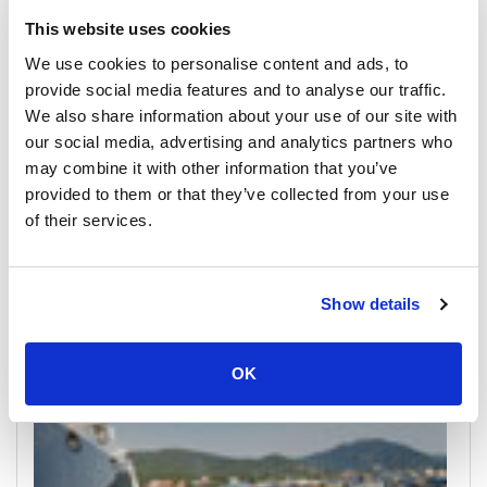
This website uses cookies
We use cookies to personalise content and ads, to
provide social media features and to analyse our traffic.
We also share information about your use of our site with
our social media, advertising and analytics partners who
may combine it with other information that you’ve
provided to them or that they’ve collected from your use
Donsak
All Prices & Schedules
of their services.
Meeting Point Highlights
Show details
OK