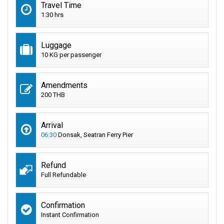
Travel Time
1:30 hrs
Luggage
10 KG per passenger
Amendments
200 THB
Arrival
06:30
Donsak, Seatran Ferry Pier
Refund
Full Refundable
Confirmation
Instant Confirmation