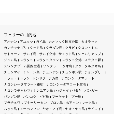
フェリーの目的地
アオナン
アユタヤ
ガイ島
カオソック国立公園
カオラック
カンチャナブリ
クッド島
クラダン島
クラビ
クロン・トム
サトゥーン
サムイ島
サムイ空港
サメット島
シェムリアップ
ジュム島
スラタニ
スラタニタウン
スラタニ空港
スラタニ駅
スワンナプーム国際空港
ソンクラー
タオ島
タク
タルタオ島
チェンマイ
チャーン島
チュンポン
チュンポン駅
チョンブリー
トラット
トラン
ドンサク
ナカ島
ナコンシータマラート
ナコンシータマラート市街
ナコンシータマラート空港
ナコンラチャシマ
ナンユアン島
ハジャイ
パタヤ
パンガー
パンガン島
バンコク
ピピ島
プーケット
プー島
プラチュワップキーリーカン
ブロン島
ホアヒン
マック島
ムック島
メーホンソン
ヤオ・ノイ島
ヤオ・ヤイ島
ライレイ