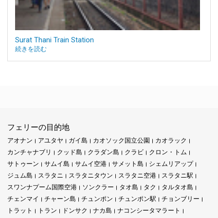
Surat Thani Train Station
続きを読む
フェリーの目的地
アオナン
アユタヤ
ガイ島
カオソック国立公園
カオラック
カンチャナブリ
クッド島
クラダン島
クラビ
クロン・トム
サトゥーン
サムイ島
サムイ空港
サメット島
シェムリアップ
ジュム島
スラタニ
スラタニタウン
スラタニ空港
スラタニ駅
スワンナプーム国際空港
ソンクラー
タオ島
タク
タルタオ島
チェンマイ
チャーン島
チュンポン
チュンポン駅
チョンブリー
トラット
トラン
ドンサク
ナカ島
ナコンシータマラート