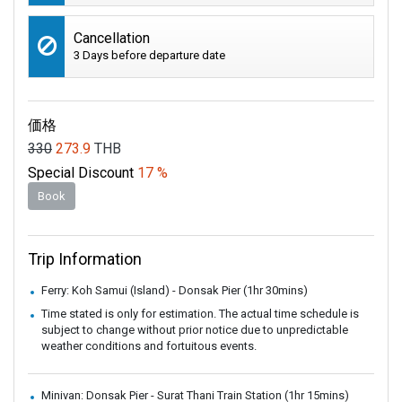
Cancellation
3 Days before departure date
価格
330
273.9
THB
Special Discount
17 %
Book
Trip Information
Ferry: Koh Samui (Island) - Donsak Pier (1hr 30mins)
Time stated is only for estimation. The actual time schedule is
subject to change without prior notice due to unpredictable
weather conditions and fortuitous events.
Minivan: Donsak Pier - Surat Thani Train Station (1hr 15mins)