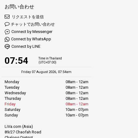
お問い合わせ
リクエストを送信
チャットでお問い合わせ
Connect by Messenger
Connect by WhatsApp
Connect by LINE
07:54
Time in Thailand
(UTC+07:00)
Friday 07 August 2026, 07:54am
Monday
08am - 12am
Tuesday
08am - 12am
Wednesday
08am - 12am
Thursday
08am - 12am
Friday
08am - 12am
Saturday
10am - 07pm
Sunday
10am - 07pm
LiVa.com (Asia)
89/27 Chaofah Road
Chalong District