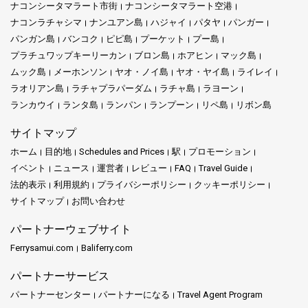
ナコンシータマラート市街
ナコンシータマラート空港
ナコンラチャシマ
ナンユアン島
ハジャイ
パタヤ
パンガー
パンガン島
バンコク
ピピ島
プーケット
プー島
プラチュワップキーリーカン
ブロン島
ホアヒン
マック島
ムック島
メーホンソン
ヤオ・ノイ島
ヤオ・ヤイ島
ライレイ
ラオリアン島
ラチャプラパーダム
ラチャ島
ラヨーン
ランカウイ
ランタ島
ランパン
ランプーン
リペ島
リボン島
サイトマップ
ホーム
目的地
Schedules and Prices
駅
プロモーション
イベント
ニュース
運営者
レビュー
FAQ
Travel Guide
法的表示
利用規約
プライバシーポリシー
クッキーポリシー
サイトマップ
お問い合わせ
パートナーウェブサイト
Ferrysamui.com
Baliferry.com
パートナーサービス
パートナーセンター
パートナーになる
Travel Agent Program