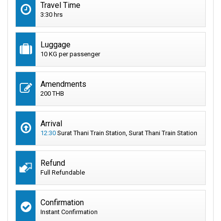
Travel Time
3:30 hrs
Luggage
10 KG per passenger
Amendments
200 THB
Arrival
12:30
Surat Thani Train Station, Surat Thani Train Station
Refund
Full Refundable
Confirmation
Instant Confirmation