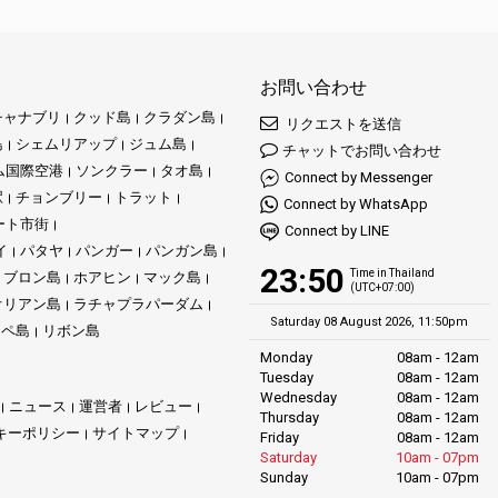
お問い合わせ
チャナブリ
クッド島
クラダン島
リクエストを送信
島
シェムリアップ
ジュム島
チャットでお問い合わせ
ム国際空港
ソンクラー
タオ島
Connect by Messenger
駅
チョンブリー
トラット
Connect by WhatsApp
ート市街
Connect by LINE
イ
パタヤ
パンガー
パンガン島
23:50
Time in Thailand
ブロン島
ホアヒン
マック島
(UTC+07:00)
オリアン島
ラチャプラパーダム
Saturday 08 August 2026, 11:50pm
リペ島
リボン島
Monday
08am - 12am
Tuesday
08am - 12am
Wednesday
08am - 12am
ニュース
運営者
レビュー
Thursday
08am - 12am
キーポリシー
サイトマップ
Friday
08am - 12am
Saturday
10am - 07pm
Sunday
10am - 07pm