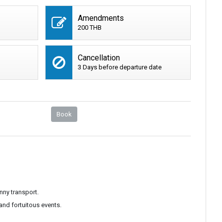
Amendments
200 THB
Cancellation
3 Days before departure date
Book
unny transport.
and fortuitous events.