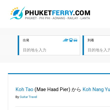
出発
到着
Koh Tao
(Mae Haad Pier) から
Koh Nang Y
By
Guitar Travel