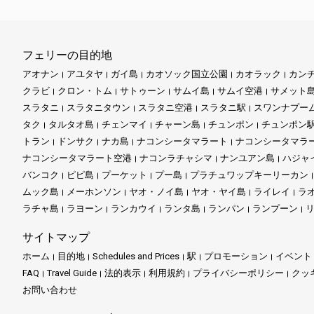
フェリーの目的地
アオナン
アユタヤ
ガイ島
カオソック国立公園
カオラック
カン
クラビ
クロン・トム
サトゥーン
サムイ島
サムイ空港
サメット
スラタニ
スラタニタウン
スラタニ空港
スラタニ駅
スワンナプー
タク
タルタオ島
チェンマイ
チャーン島
チュンポン
チュンポン
トラン
ドンサク
ナカ島
ナコンシータマラート
ナコンシータマラ
ナコンシータマラート空港
ナコンラチャシマ
ナンユアン島
ハジャ
バンコク
ピピ島
プーケット
プー島
プラチュワップキーリーカン
ムック島
メーホンソン
ヤオ・ノイ島
ヤオ・ヤイ島
ライレイ
ラ
ラチャ島
ラヨーン
ランカウイ
ランタ島
ランパン
ランプーン
サイトマップ
ホーム
目的地
Schedules and Prices
駅
プロモーション
イベント
FAQ
Travel Guide
法的表示
利用規約
プライバシーポリシー
クッ
お問い合わせ