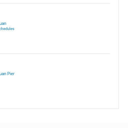
uan
Schedules
uan Pier