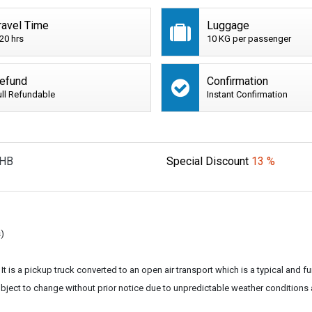
ravel Time
Luggage
:20 hrs
10 KG per passenger
efund
Confirmation
ull Refundable
Instant Confirmation
HB
Special Discount
13 %
s)
 It is a pickup truck converted to an open air transport which is a typical and f
subject to change without prior notice due to unpredictable weather conditions 