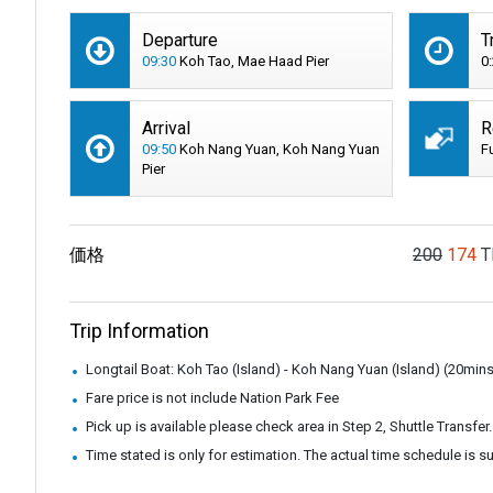
Departure
T
09:30
Koh Tao, Mae Haad Pier
0
Arrival
R
09:50
Koh Nang Yuan, Koh Nang Yuan
F
Pier
価格
200
174
T
Trip Information
Longtail Boat: Koh Tao (Island) - Koh Nang Yuan (Island) (20min
Fare price is not include Nation Park Fee
Pick up is available please check area in Step 2, Shuttle Transfer.
Time stated is only for estimation. The actual time schedule is 