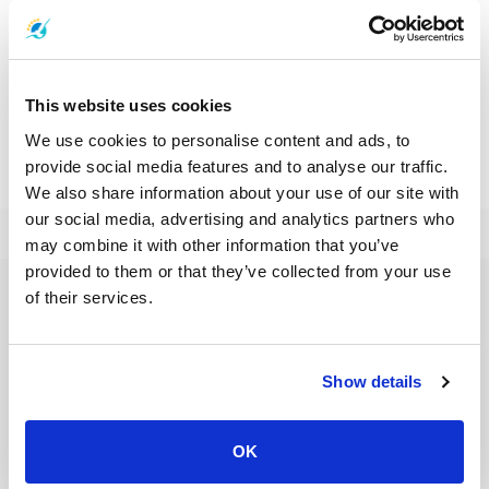
Contact Information
パトンのホテル
This website uses cookies
Patong Hotels
We use cookies to personalise content and ads, to
provide social media features and to analyse our traffic.
We also share information about your use of our site with
our social media, advertising and analytics partners who
may combine it with other information that you’ve
provided to them or that they’ve collected from your use
of their services.
フェリーの目的地
アオナン
アユタヤ
ガイ島
カオソック国立公園
カオラック
カンチャナブリ
クッド島
クラダン島
クラビ
クロン・トム
Show details
サトゥーン
サムイ島
サムイ空港
サメット島
シェムリアップ
ジュム島
スラタニ
スラタニタウン
スラタニ空港
スラタニ駅
スワンナプーム国際空港
ソンクラー
タオ島
タク
タルタオ島
OK
チェンマイ
チャーン島
チュンポン
チュンポン駅
チョンブリー
トラット
トラン
ドンサク
ナカ島
ナコンシータマラート