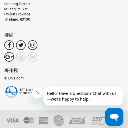
Chalong District
Muang Phuket
Phuket Province
Thailand, 83130
接続
著作権
© LiVa.com
TAT License
31/01211