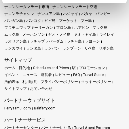
ナコンシータマラート市街
ナコンシータマラート空港
ナコンラチャシマ
ナンユアン島
ハジャイ
パタヤ
パンガー
パンガン島
バンコク
ピピ島
プーケット
プー島
プラチュワップキーリーカン
ブロン島
ホアヒン
マック島
ムック島
メーホンソン
ヤオ・ノイ島
ヤオ・ヤイ島
ライレイ
ラオリアン島
ラチャプラパーダム
ラチャ島
ラヨーン
ランカウイ
ランタ島
ランパン
ランプーン
リペ島
リボン島
サイトマップ
ホーム
目的地
Schedules and Prices
駅
プロモーション
イベント
ニュース
運営者
レビュー
FAQ
Travel Guide
法的表示
利用規約
プライバシーポリシー
クッキーポリシー
サイトマップ
お問い合わせ
パートナーウェブサイト
Ferrysamui.com
Baliferry.com
パートナーサービス
パートナーセンター
パートナーになる
Travel Agent Program