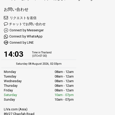
お問い合わせ
リクエストを送信
チャットでお問い合わせ
Connect by Messenger
Connect by WhatsApp
Connect by LINE
14:03
Time in Thailand
(UTC+07:00)
Saturday 08 August 2026, 02:03pm
Monday
08am - 12am
Tuesday
08am - 12am
Wednesday
08am - 12am
Thursday
08am - 12am
Friday
08am - 12am
Saturday
10am - 07pm
Sunday
10am - 07pm
LiVa.com (Asia)
89/27 Chaofah Road