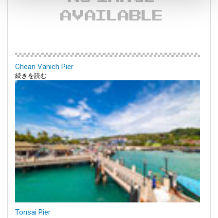
Chean Vanich Pier
続きを読む
Tonsai Pier