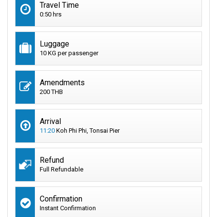
Travel Time
0:50 hrs
Luggage
10 KG per passenger
Amendments
200 THB
Arrival
11:20
Koh Phi Phi, Tonsai Pier
Refund
Full Refundable
Confirmation
Instant Confirmation