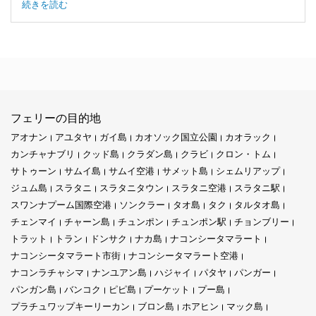
続きを読む
フェリーの目的地
アオナン
アユタヤ
ガイ島
カオソック国立公園
カオラック
カンチャナブリ
クッド島
クラダン島
クラビ
クロン・トム
サトゥーン
サムイ島
サムイ空港
サメット島
シェムリアップ
ジュム島
スラタニ
スラタニタウン
スラタニ空港
スラタニ駅
スワンナプーム国際空港
ソンクラー
タオ島
タク
タルタオ島
チェンマイ
チャーン島
チュンポン
チュンポン駅
チョンブリー
トラット
トラン
ドンサク
ナカ島
ナコンシータマラート
ナコンシータマラート市街
ナコンシータマラート空港
ナコンラチャシマ
ナンユアン島
ハジャイ
パタヤ
パンガー
パンガン島
バンコク
ピピ島
プーケット
プー島
プラチュワップキーリーカン
ブロン島
ホアヒン
マック島