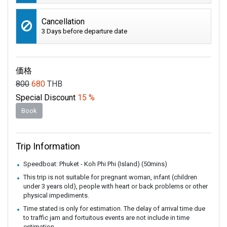
Cancellation
3 Days before departure date
価格
800
680
THB
Special Discount
15 %
Book
Trip Information
Speedboat: Phuket - Koh Phi Phi (Island) (50mins)
This trip is not suitable for pregnant woman, infant (children
under 3 years old), people with heart or back problems or other
physical impediments.
Time stated is only for estimation. The delay of arrival time due
to traffic jam and fortuitous events are not include in time
estimation.