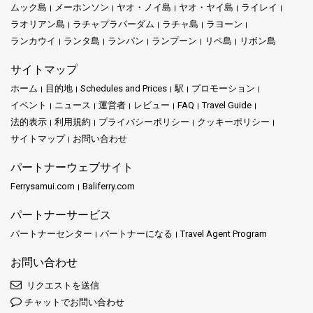
ムック島
メーホンソン
ヤオ・ノイ島
ヤオ・ヤイ島
ライレイ
ラオリアン島
ラチャプラパーダム
ラチャ島
ラヨーン
ランカウイ
ランタ島
ランパン
ランプーン
リペ島
リボン島
サイトマップ
ホーム
目的地
Schedules and Prices
駅
プロモーション
イベント
ニュース
運営者
レビュー
FAQ
Travel Guide
法的表示
利用規約
プライバシーポリシー
クッキーポリシー
サイトマップ
お問い合わせ
パートナーウェブサイト
Ferrysamui.com
Baliferry.com
パートナーサービス
パートナーセンター
パートナーになる
Travel Agent Program
お問い合わせ
リクエストを送信
チャットでお問い合わせ