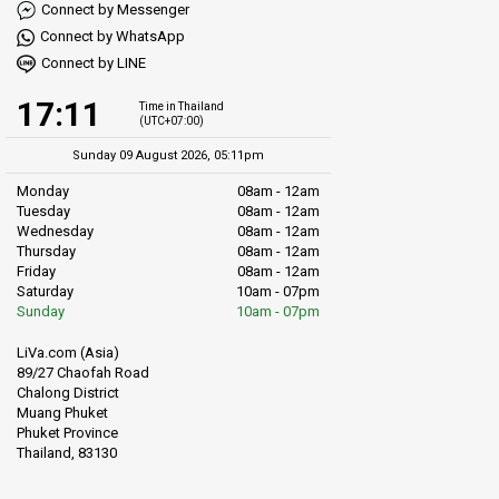
Connect by Messenger
Connect by WhatsApp
Connect by LINE
17:11
Time in Thailand
(UTC+07:00)
Sunday 09 August 2026, 05:11pm
Monday
08am - 12am
Tuesday
08am - 12am
Wednesday
08am - 12am
Thursday
08am - 12am
Friday
08am - 12am
Saturday
10am - 07pm
Sunday
10am - 07pm
LiVa.com (Asia)
89/27 Chaofah Road
Chalong District
Muang Phuket
Phuket Province
Thailand, 83130