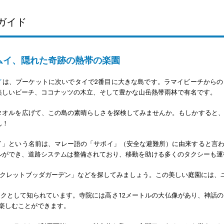
ガイド
ムイ、隠れた奇跡の熱帯の楽園
イ
は、プーケットに次いでタイで2番目に大きな島です。ラマイビーチから
美しいビーチ、ココナッツの木立、そして豊かな山岳熱帯雨林で有名です。
タオルを広げて、この島の素晴らしさを探検してみませんか。もしかすると
ん！
イ」という名前は、マレー語の「サボイ」（安全な避難所）に由来すると言
ルができ、道路システムは整備されており、移動を助ける多くのタクシーも運
シークレットブッダガーデン」などを探してみましょう。この美しい庭園には、
クとして知られています。寺院には高さ12メートルの大仏像があり、神話
楽しむことができます。