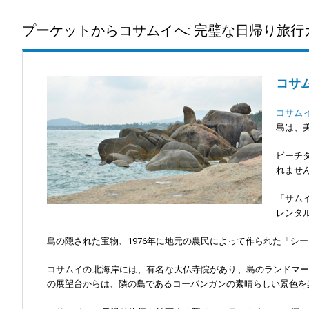
プーケットからコサムイへ: 完璧な日帰り旅行
コサ
コサム
島は、
ビーチ
れませ
「サム
レンタ
島の隠された宝物、1976年に地元の農民によって作られた「
コサムイの北海岸には、有名な大仏寺院があり、島のランドマー
の展望台からは、隣の島であるコーパンガンの素晴らしい景色を