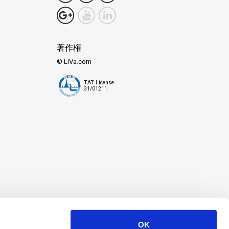
著作権
© LiVa.com
TAT License
31/01211
OK