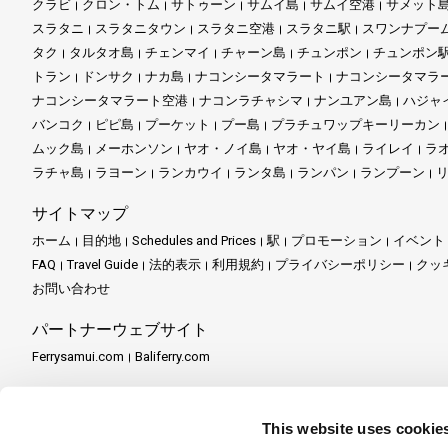
クラビ
クロン・トム
サトゥーン
サムイ島
サムイ空港
サメット
スラタニ
スラタニタウン
スラタニ空港
スラタニ駅
スワンナプー
タク
タルタオ島
チェンマイ
チャーン島
チュンポン
チュンポン
トラン
ドンサク
ナカ島
ナコンシータマラート
ナコンシータマラ
ナコンシータマラート空港
ナコンラチャシマ
ナンユアン島
ハジャ
バンコク
ピピ島
プーケット
プー島
プラチュワップキーリーカン
ムック島
メーホンソン
ヤオ・ノイ島
ヤオ・ヤイ島
ライレイ
ラ
ラチャ島
ラヨーン
ランカウイ
ランタ島
ランパン
ランプーン
サイトマップ
ホーム
目的地
Schedules and Prices
駅
プロモーション
イベント
FAQ
Travel Guide
法的表示
利用規約
プライバシーポリシー
クッ
お問い合わせ
パートナーウェブサイト
Ferrysamui.com
Baliferry.com
パートナーサービス
パートナーセンター
パートナーになる
Travel Agent Program
This website uses cookie