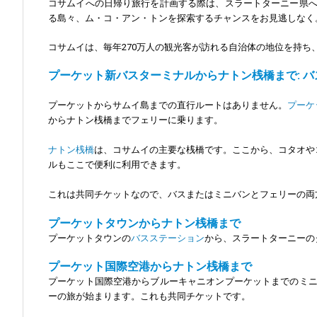
コサムイへの日帰り旅行を計画する際は、スラートターニー県
る島々、ム・コ・アン・トンを探索するチャンスをお見逃しなく
コサムイは、毎年270万人の観光客が訪れる自治体の地位を持
プーケット新バスターミナルからナトン桟橋まで: バス
プーケットからサムイ島までの直行ルートはありません。
プーケ
からナトン桟橋までフェリーに乗ります。
ナトン桟橋
は、コサムイの主要な桟橋です。ここから、コタオや
ルもここで便利に利用できます。
これは共同チケットなので、バスまたはミニバンとフェリーの両
プーケットタウンからナトン桟橋まで
プーケットタウンの
バスステーション
から、スラートターニーの
プーケット国際空港からナトン桟橋まで
プーケット国際空港からブルーキャニオンプーケットまでのミ
ーの旅が始まります。これも共同チケットです。