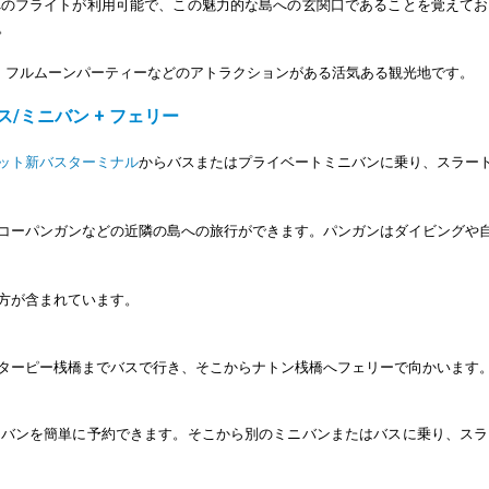
へのフライトが利用可能で、この魅力的な島への玄関口であることを覚えてお
。
ち、フルムーンパーティーなどのアトラクションがある活気ある観光地です。
/ミニバン + フェリー
ット新バスターミナル
からバスまたはプライベートミニバンに乗り、スラー
コーパンガンなどの近隣の島への旅行ができます。パンガンはダイビングや
方が含まれています。
ターピー桟橋までバスで行き、そこからナトン桟橋へフェリーで向かいます
ニバンを簡単に予約できます。そこから別のミニバンまたはバスに乗り、スラ