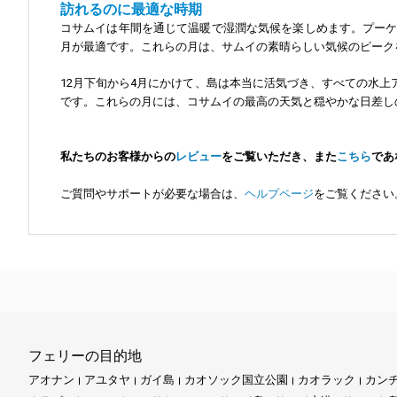
訪れるのに最適な時期
コサムイは年間を通じて温暖で湿潤な気候を楽しめます。プーケ
月が最適です。これらの月は、サムイの素晴らしい気候のピーク
12月下旬から4月にかけて、島は本当に活気づき、すべての水
です。これらの月には、コサムイの最高の天気と穏やかな日差し
私たちのお客様からの
レビュー
をご覧いただき、また
こちら
であ
ご質問やサポートが必要な場合は、
ヘルプページ
をご覧ください
フェリーの目的地
アオナン
アユタヤ
ガイ島
カオソック国立公園
カオラック
カン