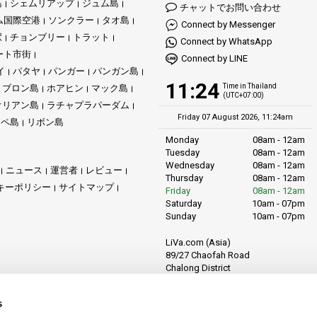
島
シェムリアップ
ジュム島
チャットでお問い合わせ
ム国際空港
ソンクラー
タオ島
Connect by Messenger
駅
チョンブリー
トラット
Connect by WhatsApp
ート市街
Connect by LINE
イ
パタヤ
パンガー
パンガン島
11:24
Time in Thailand
ブロン島
ホアヒン
マック島
(UTC+07:00)
オリアン島
ラチャプラパーダム
Friday 07 August 2026, 11:24am
リペ島
リボン島
Monday
08am - 12am
Tuesday
08am - 12am
Wednesday
08am - 12am
ニュース
運営者
レビュー
Thursday
08am - 12am
キーポリシー
サイトマップ
Friday
08am - 12am
Saturday
10am - 07pm
Sunday
10am - 07pm
LiVa.com (Asia)
89/27 Chaofah Road
Chalong District
Muang Phuket
Phuket Province
s
Thailand, 83130