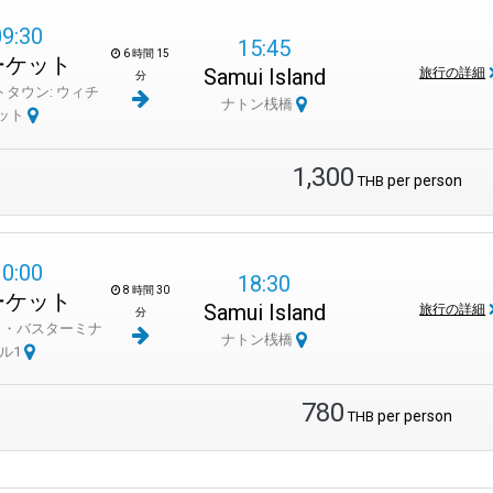
09:30
15:45
6 時間 15
ーケット
Samui Island
旅行の詳細
分
タウン: ウィチ
ナトン桟橋
ット
1,300
per person
THB
10:00
18:30
8 時間 30
ーケット
Samui Island
旅行の詳細
分
ト・バスターミナ
ナトン桟橋
ル1
780
per person
THB