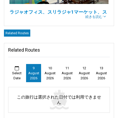
ラジャオフィス、スリラジャ1マーケット、ス
続きを読む
ラタニ市
Related Routes
紹介：
Related Routes
タイに足を踏み入れたなら、ラジャフェリーオフィスの名を耳
にしたことがあるでしょう。その一つが
スラタニ市
に堂々と位
置し、国内の有名な観光地へとあなたを案内します。サムイ島
からパンガン島まで、ラジャの幅広いフェリーとミニバンサー
9
10
11
12
13
Select
August
August
August
August
August
ビスは広範囲をカバーしています。出発の30分前までに到着し
Date
2026
2026
2026
2026
2026
てください。
この旅行は選択された日付では利用できませ
ん
説明：
スリラジャ1マーケットは単なる賑やかな市場ではありません。