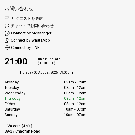
けました。
お問い合わせ
岸辺で遊ぶ子供たちを見ることができます。その笑い声は純粋
リクエストを送信
な喜びを響かせています。そして、遠くないところでは、地元
チャットでお問い合わせ
の市場の静かなざわめきとお祭りの祝いの遠いリズムが聞こえ
ます。木々はそよ風に揺れ、この島の生活のリズムに合わせて
Connect by Messenger
踊っているようです。
Connect by WhatsApp
Connect by LINE
要するに、サムイ島は単なる地図上の点ではありません。それ
自体が世界であり、あなたが探検し、その続いている物語の一
21:00
Time in Thailand
(UTC+07:00)
部になるのを待っています。そこから短いフェリーの旅で、世
界的に有名な月光の祝祭で知られるパンガン島に行くことがで
Thursday 06 August 2026, 09:00pm
きます。
Monday
08am - 12am
Tuesday
08am - 12am
サムイ島はしばしば旅行者の物語のスポットライトを浴びま
Wednesday
08am - 12am
す。しかし、その隣の島々であるパンガン島とタオ島は影に隠
Thursday
08am - 12am
れています。それらは未踏の驚異の世界を提供します。
Friday
08am - 12am
Saturday
10am - 07pm
それらをタイ湾の無名の二重奏として考えてください。それぞ
Sunday
10am - 07pm
れが独自の魅力を持ちながらも、調和して共存しています。
LiVa.com (Asia)
89/27 Chaofah Road
パンガン島
は、多くの人にとって有名な満月パーティーの代名