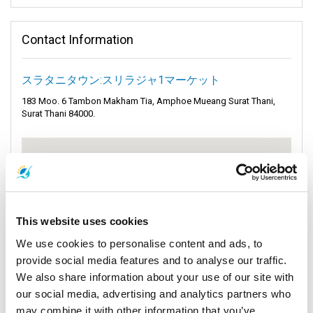
それはスラタニ市の心臓部であり、広大なスラタニ県の一部で
す。街を探索すると、日常生活の豊かなタペストリーが目の前
Contact Information
に広がります。
どの角にも物語があり、どの音も地元のリズムに深く引き込ま
スラタニタウン:スリラジャ1マーケット
れます。タラートマイ通りはすぐ近くにあり、さらに多くの地
元の秘密を明かします。
183 Moo. 6 Tambon Makham Tia, Amphoe Mueang Surat Thani,
Surat Thani 84000.
タピ川のほとりに優雅に位置するスラタニ市は、他の都市では
なかなか真似できない魅力を放っています。「善良な人々の
街」として親しまれるスラタニは、その親切な地元住民だけで
なく、交通の要所としての重要な役割によっても人々を魅了し
ます。
スラタニの通りは毎日独特のエネルギーで活気づいています。
This website uses cookies
世界中から来た旅行者たちが地図や夢を抱えてその道を歩きま
We use cookies to personalise content and ads, to
す。一部の人々はタイ湾の輝くビーチに惹かれています。他の
人々は古代の寺院や活気ある市場に興味を持ち、そこに昔話の
provide social media features and to analyse our traffic.
ヒントを見出します。
We also share information about your use of our site with
our social media, advertising and analytics partners who
彼らの背景がどれほど多様であっても、共通する好奇心の糸が
may combine it with other information that you’ve