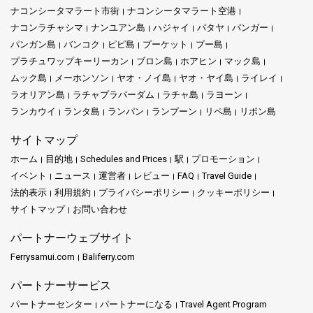
さえずり、葉のささやきが自然の交響曲を奏でます。
ナコンシータマラート市街
ナコンシータマラート空港
ナコンラチャシマ
ナンユアン島
ハジャイ
パタヤ
パンガー
しかし、それだけではスラタニの魅力は語り尽くせません。タ
パンガン島
バンコク
ピピ島
プーケット
プー島
イ南部のさらに多くを見たいと思うなら、スラタニがあなたの
プラチュワップキーリーカン
ブロン島
ホアヒン
マック島
出発点です。この街にはスラタニ駅とバスステーションがあり
ムック島
メーホンソン
ヤオ・ノイ島
ヤオ・ヤイ島
ライレイ
ます。
ラオリアン島
ラチャプラパーダム
ラチャ島
ラヨーン
ランカウイ
ランタ島
ランパン
ランプーン
リペ島
リボン島
これらの場所はゲートウェイのような存在です。それらはこの
地域の多くのエキサイティングな目的地にあなたを連れて行く
サイトマップ
ことができます。電車やバスで、スラタニはタイ南部のベスト
を体験するための正しい道を保証します。
ホーム
目的地
Schedules and Prices
駅
プロモーション
イベント
ニュース
運営者
レビュー
FAQ
Travel Guide
サムイ島
は多くの人々に知られていますが、単なる島以上の存
法的表示
利用規約
プライバシーポリシー
クッキーポリシー
在です。それは青と金の色調で描かれた広大なキャンバスのよ
サイトマップ
お問い合わせ
うなものだと考えてください。ここでは、温かい太陽が輝く海
を優しく照らし、毎朝が新たな始まりのように感じられます。
パートナーウェブサイト
Ferrysamui.com
Baliferry.com
その砂浜に足を踏み入れると、まるで砂粒一つ一つが物語をさ
さやくかのようです。一部の物語は、何世代にもわたってここ
パートナーサービス
を故郷とする漁師たちについて語ります。他の物語は、平和や
冒険を求めてここに来た旅行者について語り、その両方を見つ
パートナーセンター
パートナーになる
Travel Agent Program