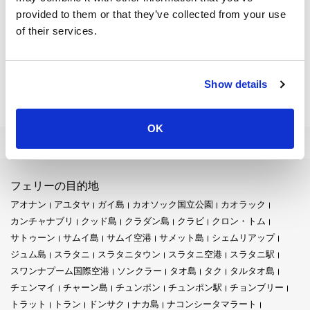
彼らを結びつけます。一緒に地域の隠れた宝物を探し求め、こ
provided to them or that they’ve collected from your use
の世界の一角に秘められた物語や秘密を解き明かしたいと切望
of their services.
しています。発見のダンスが展開され、スラタニは常に優雅な
ホストとしての役割を果たしています。
街の戦略的な場所は冒険の交差点として役立っています。北に
Show details
は、
チェンマイ
の古代で魅力的な都市がその寺院と山岳の美し
さであなたを引き寄せます。南には、ナコーンシータマラート
の文化的豊かさが、その複雑な歴史と伝統の織り交ぜられた風
OK
景と共に待っています。
それでも、スラタニの近隣にはそれぞれ独自の魅力がありま
す。すぐ近くには、太陽に照らされたサムイ島、パンガン島な
フェリーの目的地
どのビーチがあります。その他の島々と共に、熱帯の楽園の星
アオナン
アユタヤ
ガイ島
カオソック国立公園
カオラック
座を形成し、それぞれが探索されるのを待っています。
カンチャナブリ
クッド島
クラダン島
クラビ
クロン・トム
冒険心を持つ人にとって、
カオソック国立公園
は抗えない呼び
サトゥーン
サムイ島
サムイ空港
サメット島
シェムリアップ
声のようなものです。この広大なスラタニ県の風景に位置する
ジュム島
スラタニ
スラタニタウン
スラタニ空港
スラタニ駅
この公園は、真の宝物です。
スワンナプーム国際空港
ソンクラー
タオ島
タク
タルタオ島
チェンマイ
チャーン島
チュンポン
チュンポン駅
チョンブリー
緑豊かな熱帯雨林の中を歩くことを想像してみてください。ど
トラット
トラン
ドンサク
ナカ島
ナコンシータマラート
の曲がり角も新しい植物や動物と出会います。森林の音、鳥の