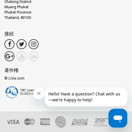
Chalong District
詞です。しかし、さらに深く掘り下げてみると、時間に触れら
Muang Phuket
れていない穏やかなビーチの楽園を発見できます。
Phuket Province
Thailand, 83130
人間の足跡がほとんどないビーチを想像してください。そこで
は、波のリズミカルな音が唯一の伴侶になります。地元の漁師
接続
たちはいまだに伝統的な方法で網を投げます。島の鳥たちの旋
律と子供たちの笑い声が一体となって聞こえます。
そして、タオ島があります。パンガン島が旋律なら、タオ島は
リズムです。この島はダイバーの夢です。その海の下には、カ
ラフルなサンゴ礁がさまざまな海洋生物を迎え入れる、生命に
著作権
満ちた世界があります。
© LiVa.com
輝く水面の下には魔法のような王国があります。遊び心のある
カクレクマノミが生き生きとしたイソギンチャクの間で軽やか
TAT License
31/01211
に踊ります。荘厳なウミガメは、深海の古き旅人として、静か
で優雅に滑空します。
その動き一つ一つが、純粋な魔法の場面を描きます。それは水
中バレエであり、その美しさを目撃する観客を待っています。