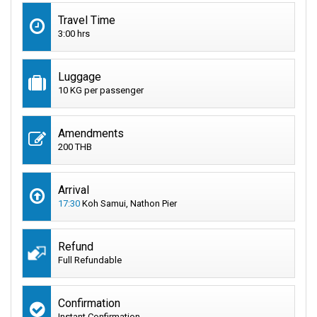
Travel Time
3:00 hrs
Luggage
10 KG per passenger
Amendments
200 THB
Arrival
17:30
Koh Samui, Nathon Pier
Refund
Full Refundable
Confirmation
Instant Confirmation