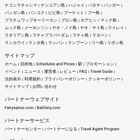
ナコンラチャシマ
ナンユアン島
ハジャイ
パタヤ
パンガー
パンガン島
バンコク
ピピ島
プーケット
プー島
プラチュワップキーリーカン
ブロン島
ホアヒン
マック島
ムック島
メーホンソン
ヤオ・ノイ島
ヤオ・ヤイ島
ライレイ
ラオリアン島
ラチャプラパーダム
ラチャ島
ラヨーン
ランカウイ
ランタ島
ランパン
ランプーン
リペ島
リボン島
サイトマップ
ホーム
目的地
Schedules and Prices
駅
プロモーション
イベント
ニュース
運営者
レビュー
FAQ
Travel Guide
法的表示
利用規約
プライバシーポリシー
クッキーポリシー
サイトマップ
お問い合わせ
パートナーウェブサイト
Ferrysamui.com
Baliferry.com
パートナーサービス
パートナーセンター
パートナーになる
Travel Agent Program