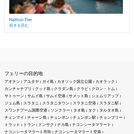
Nathon Pier
続きを読む
フェリーの目的地
アオナン
アユタヤ
ガイ島
カオソック国立公園
カオラック
カンチャナブリ
クッド島
クラダン島
クラビ
クロン・トム
サトゥーン
サムイ島
サムイ空港
サメット島
シェムリアップ
ジュム島
スラタニ
スラタニタウン
スラタニ空港
スラタニ駅
スワンナプーム国際空港
ソンクラー
タオ島
タク
タルタオ島
チェンマイ
チャーン島
チュンポン
チュンポン駅
チョンブリー
トラット
トラン
ドンサク
ナカ島
ナコンシータマラート
ナコンシータマラート市街
ナコンシータマラート空港