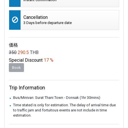
Cancellation
3 Days before departure date
価格
350
290.5
THB
Special Discount
17 %
Book
Trip Information
Bus/Minivan: Surat Thani Town - Donsak (1hr 30mins)
Time stated is only for estimation. The delay of arrival time due
to traffic jam and fortuitous events are not include in time
estimation.