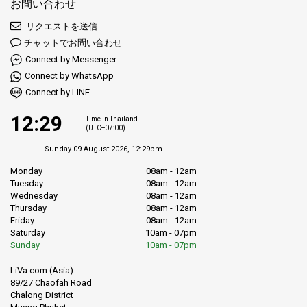
お問い合わせ
リクエストを送信
チャットでお問い合わせ
Connect by Messenger
Connect by WhatsApp
Connect by LINE
12:29
Time in Thailand
(UTC+07:00)
Sunday 09 August 2026, 12:29pm
Monday
08am - 12am
Tuesday
08am - 12am
Wednesday
08am - 12am
Thursday
08am - 12am
Friday
08am - 12am
Saturday
10am - 07pm
Sunday
10am - 07pm
LiVa.com (Asia)
89/27 Chaofah Road
Chalong District