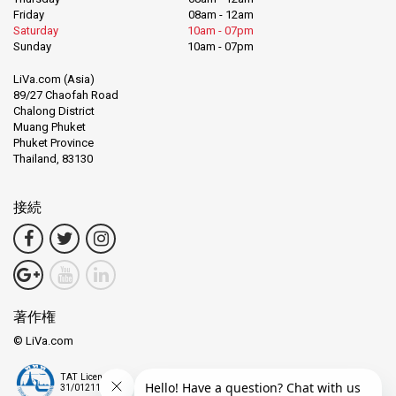
Friday
08am - 12am
Saturday
10am - 07pm
Sunday
10am - 07pm
LiVa.com (Asia)
89/27 Chaofah Road
Chalong District
Muang Phuket
Phuket Province
Thailand, 83130
接続
著作権
© LiVa.com
TAT License
31/01211