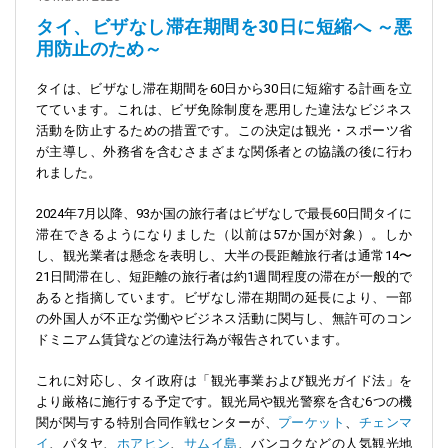
タイ、ビザなし滞在期間を30日に短縮へ ～悪
用防止のため～
タイは、ビザなし滞在期間を60日から30日に短縮する計画を立
てています。これは、ビザ免除制度を悪用した違法なビジネス
活動を防止するための措置です。この決定は観光・スポーツ省
が主導し、外務省を含むさまざまな関係者との協議の後に行わ
れました。
2024年7月以降、93か国の旅行者はビザなしで最長60日間タイに
滞在できるようになりました（以前は57か国が対象）。しか
し、観光業者は懸念を表明し、大半の長距離旅行者は通常14〜
21日間滞在し、短距離の旅行者は約1週間程度の滞在が一般的で
あると指摘しています。ビザなし滞在期間の延長により、一部
の外国人が不正な労働やビジネス活動に関与し、無許可のコン
ドミニアム賃貸などの違法行為が報告されています。
これに対応し、タイ政府は「観光事業および観光ガイド法」を
より厳格に施行する予定です。観光局や観光警察を含む6つの機
関が関与する特別合同作戦センターが、
プーケット
、
チェンマ
イ
、パタヤ、
ホアヒン
、
サムイ島
、バンコクなどの人気観光地