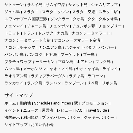
サトゥーン
サムイ島
サムイ空港
サメット島
シェムリアップ
ジュム島
スラタニ
スラタニタウン
スラタニ空港
スラタニ駅
スワンナプーム国際空港
ソンクラー
タオ島
タク
タルタオ島
チェンマイ
チャーン島
チュンポン
チュンポン駅
チョンブリー
トラット
トラン
ドンサク
ナカ島
ナコンシータマラート
ナコンシータマラート市街
ナコンシータマラート空港
ナコンラチャシマ
ナンユアン島
ハジャイ
パタヤ
パンガー
パンガン島
バンコク
ピピ島
プーケット
プー島
プラチュワップキーリーカン
ブロン島
ホアヒン
マック島
ムック島
メーホンソン
ヤオ・ノイ島
ヤオ・ヤイ島
ライレイ
ラオリアン島
ラチャプラパーダム
ラチャ島
ラヨーン
ランカウイ
ランタ島
ランパン
ランプーン
リペ島
リボン島
サイトマップ
ホーム
目的地
Schedules and Prices
駅
プロモーション
イベント
ニュース
運営者
レビュー
FAQ
Travel Guide
法的表示
利用規約
プライバシーポリシー
クッキーポリシー
サイトマップ
お問い合わせ