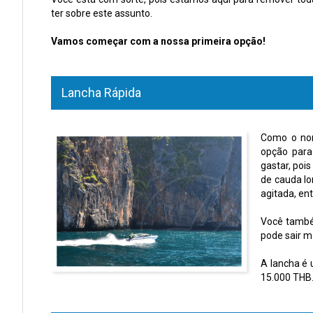
ter sobre este assunto.
Vamos começar com a nossa primeira opção!
Lancha Rápida
Como o nom
opção para
gastar, poi
de cauda lo
agitada, en
Você também
pode sair m
A lancha é 
15.000 THB