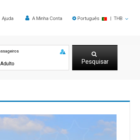
Ajuda
A Minha Conta
Português
|
THB
assageiros
Pesquisar