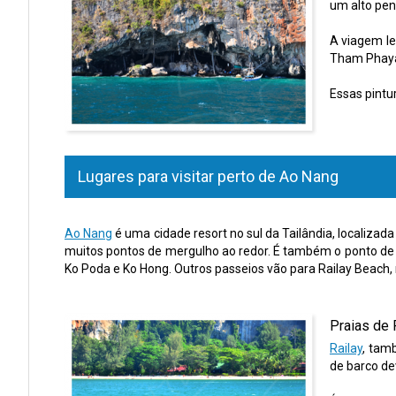
um alto pen
A viagem le
Tham Phaya 
Essas pintu
Lugares para visitar perto de Ao Nang
Ao Nang
é uma cidade resort no sul da Tailândia, localiza
muitos pontos de mergulho ao redor. É também o ponto de p
Ko Poda e Ko Hong. Outros passeios vão para Railay Beach,
Praias de 
Railay
, tam
de barco de