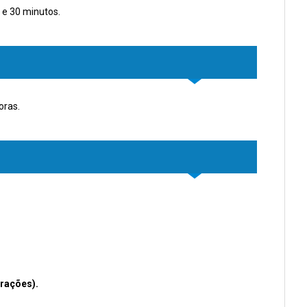
 e 30 minutos.
oras.
erações).