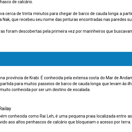
hasco de calcário.
va cerca de trinta minutos para chegar de barco de cauda longa a par
Nak, que recebeu seu nome das pinturas encontradas nas paredes sud
ras foram descobertas pela primeira vez por marinheiros que buscav
da na província de Krabi. É conhecida pela extensa costa do Mar de A
artida para muitos passeios de barco de cauda longa que levam às ilha
 muito conhecida por ser um destino de escalada.
Railay
bém conhecida como Rai Leh, é uma pequena praia localizada entre as c
vido aos altos penhascos de calcário que bloqueiam o acesso por terra.