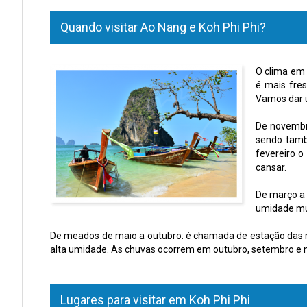
Quando visitar Ao Nang e Koh Phi Phi?
O clima em 
é mais fres
Vamos dar u
De novembro
sendo tamb
fevereiro o
cansar.
De março a 
umidade mui
De meados de maio a outubro: é chamada de estação das mo
alta umidade. As chuvas ocorrem em outubro, setembro e m
Lugares para visitar em Koh Phi Phi