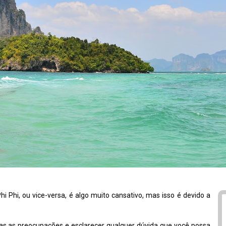
 Phi, ou vice-versa, é algo muito cansativo, mas isso é devido a
as as preocupações e esclarecer qualquer dúvida que você possa