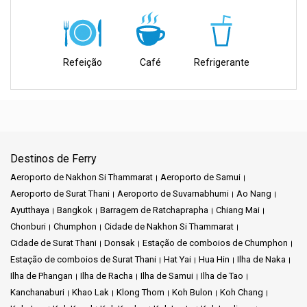
Serviços da Empresa:
A Phantip Travel é especializada em oferecer serviços de ferry de
alta qualidade para uma ampla gama de destinos. Explore a
Refeição
Café
Refrigerante
beleza da Tailândia com facilidade, desde ilhas deslumbrantes até
cidades costeiras movimentadas, graças à nossa ampla
variedade de opções. Com foco em pontualidade, segurança e na
sua prioridade, prometemos uma jornada que criará memórias
maravilhosas.
Destinos de Ferry
Principais Características:
Aeroporto de Nakhon Si Thammarat
Aeroporto de Samui
Aeroporto de Surat Thani
Aeroporto de Suvarnabhumi
Ao Nang
Conexões Confiáveis:
Nossos serviços de ferry criam ligações
Ayutthaya
Bangkok
Barragem de Ratchaprapha
Chiang Mai
confiáveis entre vários destinos, garantindo experiências de
Chonburi
Chumphon
Cidade de Nakhon Si Thammarat
viagem tranquilas e eficientes.
Cidade de Surat Thani
Donsak
Estação de comboios de Chumphon
Estação de comboios de Surat Thani
Hat Yai
Hua Hin
Ilha de Naka
Conforto e Segurança:
A Phantip Travel prioriza o seu bem-estar,
Ilha de Phangan
Ilha de Racha
Ilha de Samui
Ilha de Tao
proporcionando viagens confortáveis e seguras, com foco na
segurança.
Kanchanaburi
Khao Lak
Klong Thom
Koh Bulon
Koh Chang