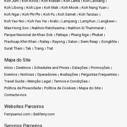
Koh Jum
Koh Kood
Koh Kradan
Koh Lanta
Koh Laoliang
Destinos Diversificados:
Explore uma variedade de destinos
Koh Libong
Koh Lipe
Koh Mak
Koh Mook
Koh Nang Yuan
fascinantes através das nossas rotas de ferry bem conectadas.
Koh Ngai
Koh Phi Phi
Koh Pu
Koh Samet
Koh Tarutao
Koh Yao Noi
Koh Yao Yai
Krabi
Lampang
Lamphun
Langkawi
Foco no Cliente:
Você é a nossa prioridade, trabalhamos duro
Mae Hong Son
Nakhon Ratchasima
Nakhon Si Thammarat
para criar experiências fantásticas para você.
Parque Nacional de Khao Sok
Pattaya
Phang Nga
Phuket
Prachuap Khiri Khan
Railay
Rayong
Satun
Siem Reap
Songkhla
Visão Geral: Alguns dos Destinos que Oferecemos
Surat Thani
Tak
Trang
Trat
Mapa do Site
Aventura em Koh Samui:
Embarque em uma jornada para
Koh
Samui
, onde praias deslumbrantes e uma cultura vibrante esperam
Início
Destinos
Schedules and Prices
Estações
Promoções
por você.
Eventos
Notícias
Operadores
Avaliações
Perguntas Frequentes
Travel Guide
Menção Legal
Termos e Condições
Escapada em Koh Phangan:
Mergulhe na beleza serena e na
Política de Privacidade
Política de Cookies
Mapa do Site
atmosfera animada de
Koh Phangan
.
Contacte-nos
Exploração em Koh Tao:
Mergulhe nas águas cristalinas e na
Websites Parceiros
vida marinha fascinante de
Koh Tao
.
Ferrysamui.com
Baliferry.com
Serviços Parceiros
A Phantip Travel convida você a embarcar em uma jornada de