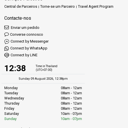
descoberta, onde cada viagem é uma oportunidade para criar
Central de Parceiros
Torne-se um Parceiro
Travel Agent Program
memórias preciosas. Estamos aqui para garantir que você tenha
uma ótima experiência de ferry, segura, de alta qualidade e cheia
Contacte-nos
de sorrisos. Conte com a Phantip Travel como sua parceira na
Enviar um pedido
criação de grandes aventuras.
Converse connosco
Connect by Messenger
Connect by WhatsApp
Connect by LINE
12:38
Time in Thailand
(UTC+07:00)
Sunday 09 August 2026, 12:38pm
Monday
08am - 12am
Tuesday
08am - 12am
Wednesday
08am - 12am
Thursday
08am - 12am
Friday
08am - 12am
Saturday
10am - 07pm
Sunday
10am - 07pm