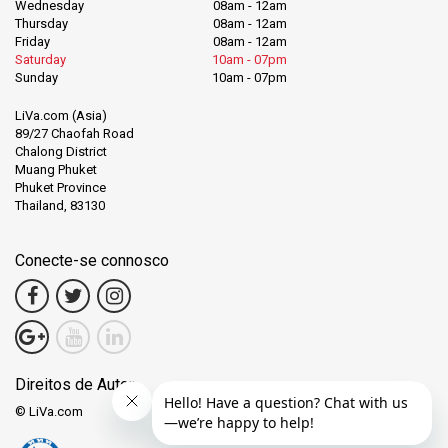
Wednesday
08am - 12am
Thursday
08am - 12am
Friday
08am - 12am
Saturday
10am - 07pm
Sunday
10am - 07pm
LiVa.com (Asia)
89/27 Chaofah Road
Chalong District
Muang Phuket
Phuket Province
Thailand, 83130
Conecte-se connosco
Direitos de Autor
© LiVa.com