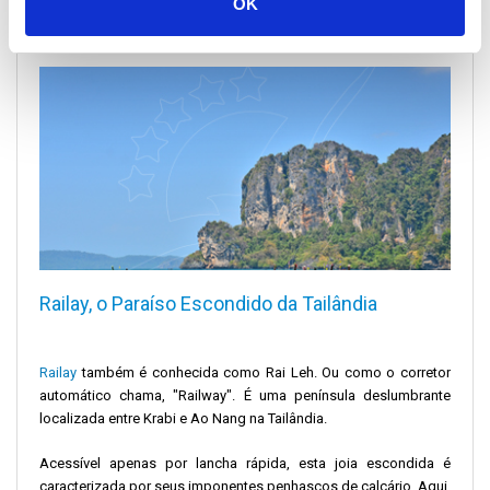
OK
De Koh Phi Phi para Railay de lancha rápida
Railay, o Paraíso Escondido da Tailândia
Railay
também é conhecida como Rai Leh. Ou como o corretor
automático chama, "Railway". É uma península deslumbrante
localizada entre Krabi e Ao Nang na Tailândia.
Acessível apenas por lancha rápida, esta joia escondida é
caracterizada por seus imponentes penhascos de calcário. Aqui,