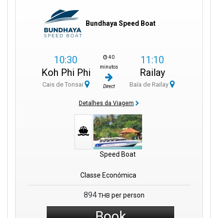
Bundhaya Speed Boat
10:30
11:10
40
minutos
Koh Phi Phi
Railay
Cais de Tonsai
Baía de Railay
Direct
Detalhes da Viagem
Speed Boat
Classe Económica
894
per person
THB
Book