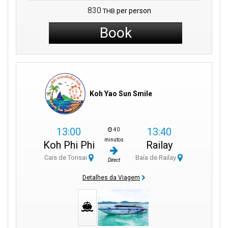
830
per person
THB
Book
Koh Yao Sun Smile
13:00
13:40
40
minutos
Koh Phi Phi
Railay
Cais de Tonsai
Baía de Railay
Direct
Detalhes da Viagem