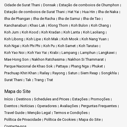
Cidade de Surat Thani
Donsak
Estação de comboios de Chumphon
Estação de comboios de Surat Thani
Hat Yai
Hua Hin
Ilha de Naka
Ilha de Phangan
Ilha de Racha
Ilha de Samui
Ilha de Tao
Kanchanaburi
Khao Lak
Klong Thom
Koh Bulon
Koh Chang
Koh Jum
Koh Kood
Koh Kradan
Koh Lanta
Koh Laoliang
Koh Libong
Koh Lipe
Koh Mak
Koh Mook
Koh Nang Yuan
Koh Ngai
Koh Phi Phi
Koh Pu
Koh Samet
Koh Tarutao
Koh Yao Noi
Koh Yao Yai
Krabi
Lampang
Lamphun
Langkawi
Mae Hong Son
Nakhon Ratchasima
Nakhon Si Thammarat
Parque Nacional de Khao Sok
Pattaya
Phang Nga
Phuket
Prachuap Khiri Khan
Railay
Rayong
Satun
Siem Reap
Songkhla
Surat Thani
Tak
Trang
Trat
Mapa do Site
Início
Destinos
Schedules and Prices
Estações
Promoções
Eventos
Notícias
Operadores
Avaliações
Perguntas Frequentes
Travel Guide
Menção Legal
Termos e Condições
Política de Privacidade
Política de Cookies
Mapa do Site
Contacte-nos