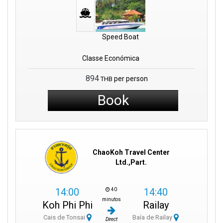
Speed Boat
Classe Económica
894
per person
THB
Book
ChaoKoh Travel Center
Ltd.,Part.
14:00
14:40
40
minutos
Koh Phi Phi
Railay
Cais de Tonsai
Baía de Railay
Direct