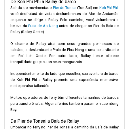
De Koh Phi Phi a Railay de barco
Saindo do movimentado
Pier de Tonsai
(Ton Sai) em
Koh Phi Phi
,
você desfrutará de vistas deslumbrantes do Mar de Andamão
enquanto se dirige a Railay. Pelo caminho, você vislumbrará a
beleza da
Praia de Ao Nang
antes de chegar ao Pier da Baía de
Railay (Railay Oeste).
O charme de Railay atrai com seus grandes penhascos de
calcário, a deslumbrante Praia de Phra Nang e uma cena vibrante
em Rai Leh Oeste. Por outro lado, Railay Leste oferece
tranquilidade graças aos seus manguezais.
Independentemente do lado que escolher, sua aventura de barco
de Koh Phi Phi a Railay promete uma experiência memorável
neste paraíso tailandês.
Muitos operadores de ferry têm diferentes tamanhos de barcos
para transferências. Alguns ferries também param em Laemtong
Bay.
De Pier de Tonsai a Baía de Railay
Embarcar no ferry no Pier de Tonsai a caminho da Baía de Railay