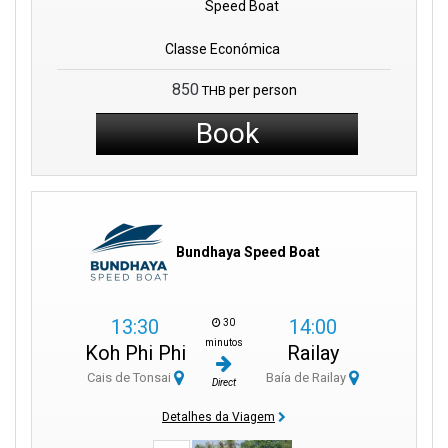
Speed Boat
Classe Económica
850
per person
THB
Book
Bundhaya Speed Boat
13:30
14:00
30
minutos
Koh Phi Phi
Railay
Cais de Tonsai
Baía de Railay
Direct
Detalhes da Viagem