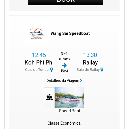
Wang Sai Speedboat
12:45
13:30
45
minutos
Koh Phi Phi
Railay
Cais de Tonsai
Baía de Railay
Direct
Detalhes da Viagem
Speed Boat
Classe Económica