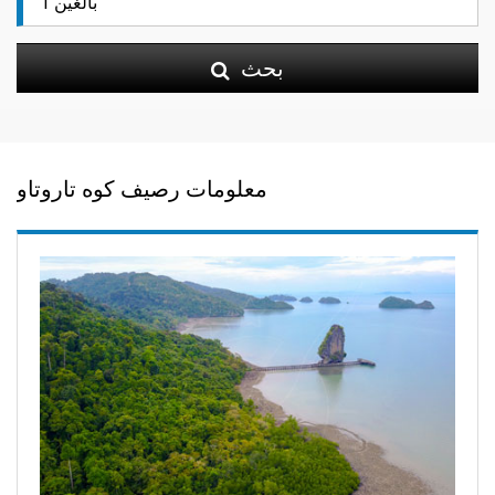
بحث
معلومات رصيف كوه تاروتاو