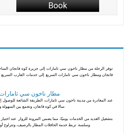
Book
توفر الرحلة من مطار ناخون سي ثامارات إلى جزيرة كوه فانجان الساح
فانجان ومطار ناخون سي ثامارات السريع إلى خدمات القارب السريع ف
مطار ناخون سي ثامارات إ
عند المغادرة من مدينة ناخون سي ثامارات، الطريقة الشائعة للوصول إل
سالا في كوه فانغان، وتجمع بين السهولة وجمال البحر. اعتمادًا على وسيلة النقل التي تختارها، تستغرق الرحلة حوالي 3 ساعات و30 دقيقة.
وسلسة. تربط خدمة الحافلات المطار بالرصيف، وتتراوح أوقات الحافلات بين الساعة 08:30 صباحًا و11:45 صباحًا، مما يسمح للمسافرين بالاستمتاع بالمناظر الجميلة لمقاطعة ناخون سي ثامارات في طريقهم إلى القارب.