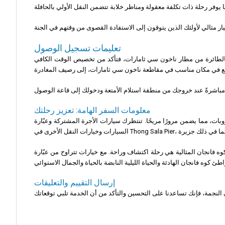
تعليمات تسجيل الوصول
 بالطائرة من مطار ناخون سي ثامارات، فتأكد من تخصيص الوقت الكافي
معلومات السفر الهامة: تعزيز رحلتك
بات، مما يضمن مرورًا مريحًا. تنتظرك سيارات الأجرة المشتركة وعبّارة
ع خيارات تتراوح من عبّارة Lomprayah عالية السرعة إلى خدمات القارب السريع، يمكن للمسافرين العثور على المكان المثالي الذي
إرسال التقييم والتعليقات