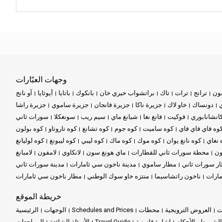
وجهات العبّارات
ون
ترانج
ترات
تاك
براتشواب خيري خان
بانكوك
باتايا
أيوثايا
آو نانج
ي
دونساك
خاو لاك
جزيرة ناكا
جزيرة فانجان
جزيرة ساموي
جزيرة راشا
انشانابوري
فوكيت
فانغ نغا
شيانغ ماي
سيم ريب
سونغكلا
سورات ثاني
وه فاي فاي فاي
كوه ساميت
كوه جوم
كوه تشانغ
كوه تاروتاو
كوه بولون
 نغاي
كوه نانغ يوان
كوه موك
كوه ماك
كوه ليبي
كوه ليبونغ
كوه لوليانغ
ون
محطة سورات ثاني للقطارات
ماي هونغ سون
لانكاوي
لامفون
لامبانغ
ر سورات ثاني
مطار ساموي
مدينة ناخون سي ثامارات
مدينة سورات ثاني
مارات
ناخون راتشاسيما
منتزه خاو سوك الوطني
مطار ناخون سي ثامارات
خريطة الموقع
ت
العروض الترويجية
محطات
Schedules and Prices
الوجهات
الرئيسية
الشروط والأحكام
إشارة قانونية
Travel Guide
الأسئلة الشائعة
المراجعات