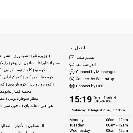
اتصل بنا
جزيرة تاو
تشونبوري
تشومف
تقديم طلب
سد راتشابرافا
ساتون
رايونغ
رايلا
الدردشة معنا
كوه بو
كلونج ثوم
كرابي
ك
Connect by Messenger
كوه لانتا
كوه كود
كوه كرادان
ك
Connect by WhatsApp
كوه ياو ياو ياي
كوه ياو نوي
كوه
Connect by LINE
محطة قطار تشومف
15:19
Time in Thailand
مطار سوفارنابومي
مطا
(UTC+07:00)
هوا هين
هات ياي
ناخون سي ثا
Saturday 08 August 2026, 03:19pm
Monday
08am - 12am
Tuesday
08am - 12am
المشغلون
الأخبار
الفعاليا
Wednesday
08am - 12am
سياسة الخصوصية