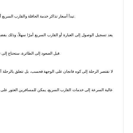
تبدأ أسعار تذاكر خدمة الحافلة والقارب السريع أو القارب المشترك من 950 بات تايلاندي، مما يضمن رحلة سريعة إلى وجهتك. هذا الاختيار مثالي لأولئك الذين يتوقون إلى الاستفادة القصوى من وقتهم في الجنة.
يعد تسجيل الوصول إلى العبارة أو القارب السريع أمرًا سهلاً، وذلك 
قبل الصعود إلى الطائرة، ستحتاج إلى تسجيل الوصول في مكتب الشركة أو مكتبها داخل المحطة. ستجد هذه المكاتب أمامك مباشرةً عند خروجك من منطقة استلام الأمتعة ودخولك إلى قاعة الوصول.
لا تقتصر الرحلة إلى كوه فانجان على الوجهة فحسب، بل تتعلق بالرحلة أي