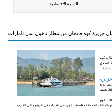
الدرجة الاقتصادية
ل جزيرة كوه فانجان من مطار ناخون سي ثامارات
ارة كوه
 انطلاق
جزيرة
صيف ثونغ
تقوم Lomprayah بتشغيل العديد من الخدمات يوميًا، مما يضمن المرونة للزوار. عند اختيار العبارة السريعة أو القارب السريع الأسرع، سيستمتع الركاب بخدمة موثوقة