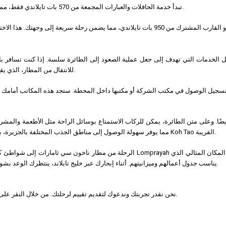
تبدأ خدمة الحافلات والعبارات المجمعة من 570 بات تايلاندي فقط، مما يوفر رحلة ذات تكلفة معقولة ومناظر خلابة تتضمن النقل الأولي بالحافلة.
بفضل الخدمات التي تهدف إلى جعل عملية الصعود إلى الطائرة سلسة. إذا كنت تسافر
للانتقال من المطار، الذي يقع في مكان مناسب في مقاطعة ناخون سي ثامارات، إلى رصيف المغادرة.
ضًا. وعلى متن الطائرة، يمكن للركاب الاستمتاع بوسائل الراحة مثل الأطعمة والمشرو
السيارات وخيارات النقل الأخرى في Thong Sala Pier، مما يوفر سهولة الوصول إلى مناطق الجذب المختلفة بالجزيرة، بما في ذلك جزيرة Koh Tao القريبة.
الرحلة من مطار ناخون سي ثامارات إلى شواطئ كوه فانجان المثالية هي رحلة اكتشاف وراحة. م
يناسب جدول أعمالهم وميزانيتهم. أثناء إبحارك عبر خليج تايلاند، ينتظرك الوعد بشواطئ كوه فانجان الهادئة والحياة الليلية النابضة بالحياة والجمال الاستوائي.
نحن نقدر تجربتك وندعوك لتقديم تقييم لرحلتك. من خلال النقر على النجمة، فإنك تساعدنا على التحسين والتأكد من أن الخدمة تلبي توقعاتك.