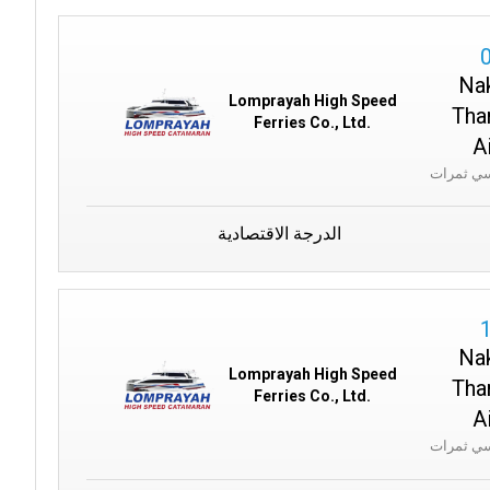
Na
Lomprayah High Speed
Tha
Ferries Co., Ltd.
A
الدرجة الاقتصادية
Na
Lomprayah High Speed
Tha
Ferries Co., Ltd.
A