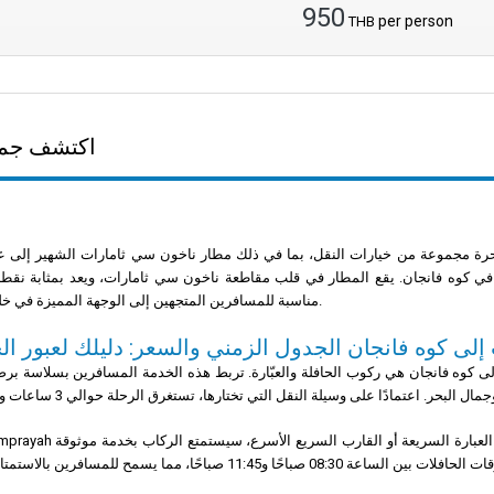
950
per person
THB
اكتشف جما
رة مجموعة من خيارات النقل، بما في ذلك مطار ناخون سي ثامارات الشهير إلى عبّ
ي كوه فانجان. يقع المطار في قلب مقاطعة ناخون سي ثامارات، ويعد بمثابة نقطة
مناسبة للمسافرين المتجهين إلى الوجهة المميزة في خليج تايلاند.
لى كوه فانجان الجدول الزمني والسعر: دليلك لعبور ال
ى كوه فانجان هي ركوب الحافلة والعبّارة. تربط هذه الخدمة المسافرين بسلاسة بر