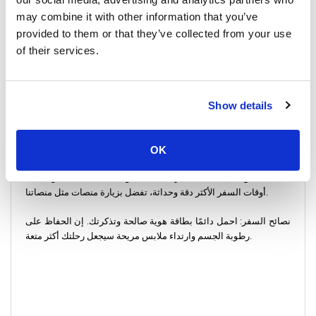
أو مقدمًا من خلال منصات موثوقة عبر الإنترنت.
may combine it with other information that you’ve
تعليمات تسجيل الوصول
provided to them or that they’ve collected from your use
تأكد من بداية رحلتك خالية من المتاعب من خلال الوصول قبل 30 دقيقة
of their services.
من موعد المغادرة المقرر. سواء كنت تستقل العبارة في Donsak Pier
أو تستقل الحافلة، فإن الوصول في الوقت المناسب يسمح بعملية
تسجيل وصول سلسة.
Show details
معلومات السفر الهامة
المسافة: تغطي الرحلة مسافة إجمالية قدرها 94 ميلاً (150 كم)، وتقدم
مزيجًا من المناظر الخلابة واللحظات الهادئة.
OK
المدة: يمكن أن تعتمد مدة رحلتك على وسيلة النقل. للحصول على
أوقات السفر الأكثر دقة وحداثة، تفضل بزيارة منصات مثل منصاتنا.
نصائح السفر: احمل دائمًا بطاقة هوية صالحة وتذكرتك. إن الحفاظ على
رطوبة الجسم وارتداء ملابس مريحة سيجعل رحلتك أكثر متعة.