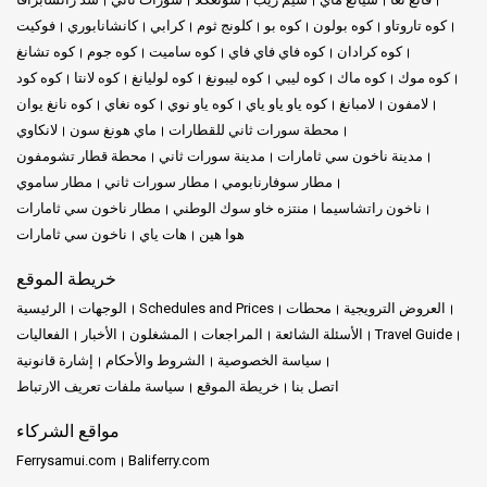
كوه تاروتاو
كوه بولون
كوه بو
كلونج ثوم
كرابي
كانشانابوري
فوكيت
كوه كرادان
كوه فاي فاي فاي
كوه ساميت
كوه جوم
كوه تشانغ
كوه موك
كوه ماك
كوه ليبي
كوه ليبونغ
كوه لوليانغ
كوه لانتا
كوه كود
لامفون
لامبانغ
كوه ياو ياو ياي
كوه ياو نوي
كوه نغاي
كوه نانغ يوان
محطة سورات ثاني للقطارات
ماي هونغ سون
لانكاوي
مدينة ناخون سي ثامارات
مدينة سورات ثاني
محطة قطار تشومفون
مطار سوفارنابومي
مطار سورات ثاني
مطار ساموي
ناخون راتشاسيما
منتزه خاو سوك الوطني
مطار ناخون سي ثامارات
هوا هين
هات ياي
ناخون سي ثامارات
خريطة الموقع
العروض الترويجية
محطات
Schedules and Prices
الوجهات
الرئيسية
Travel Guide
الأسئلة الشائعة
المراجعات
المشغلون
الأخبار
الفعاليات
سياسة الخصوصية
الشروط والأحكام
إشارة قانونية
اتصل بنا
خريطة الموقع
سياسة ملفات تعريف الارتباط
مواقع الشركاء
Ferrysamui.com
Baliferry.com