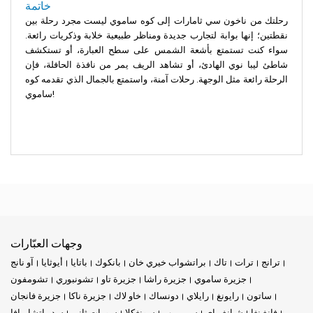
خاتمة
رحلتك من ناخون سي ثامارات إلى كوه ساموي ليست مجرد رحلة بين
نقطتين؛ إنها بوابة لتجارب جديدة ومناظر طبيعية خلابة وذكريات رائعة.
سواء كنت تستمتع بأشعة الشمس على سطح العبارة، أو تستكشف
شاطئ ليبا نوي الهادئ، أو تشاهد الريف يمر من نافذة الحافلة، فإن
الرحلة رائعة مثل الوجهة. رحلات آمنة، واستمتع بالجمال الذي تقدمه كوه
ساموي!
وجهات العبّارات
ترانج
ترات
تاك
براتشواب خيري خان
بانكوك
باتايا
أيوثايا
آو نانج
جزيرة ساموي
جزيرة راشا
جزيرة تاو
تشونبوري
تشومفون
ساتون
رايونغ
رايلاي
دونساك
خاو لاك
جزيرة ناكا
جزيرة فانجان
فانغ نغا
شيانغ ماي
سيم ريب
سونغكلا
سورات ثاني
سد راتشابرافا