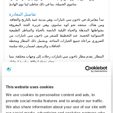
ساموي الجميلة، بما في ذلك شاطئ ليبا نوي الهادئ.
تفاصيل المغادرة
تبدأ مغامرتك في ناخون سي ثامارات، وهي مدينة غنية بالتاريخ والثقافة.
ومن هناك، ستتجه نحو كوه ساموي، وهي جزيرة الجنة المعروفة
بشواطئها المذهلة والحياة الليلية النابضة بالحياة والمناظر الطبيعية
الاستوائية الخصبة. عند التخطيط للسفر من ناخون سي ثامارات، من
الضروري مراعاة جميع الخيارات المتاحة. ويشمل ذلك المطار ومحطة
الحافلات والرصيف لضمان رحلة سلسة.
المطار: يقدم مطار ناخون سي ثامارات رحلات إلى وجهات مختلفة، مما
يجعله نقطة انطلاق مناسبة لرحلتك.
محطة الحافلات: محطة الحافلات الرئيسية في ناخون سي ثامارات
توصلك بمجموعة واسعة من المواقع، بما في ذلك الطرق المباشرة إلى
رصيف دونساك لأولئك الذين يفضلون خيار الحافلات من ناخون سي
This website uses cookies
ثامارات إلى كوه ساموي.
We use cookies to personalise content and ads, to
الرصيف: يعد رصيف دونساك بمثابة البوابة الرئيسية للعبارات المتجهة
provide social media features and to analyse our traffic.
إلى كوه ساموي، مع رحلات مغادرة متعددة يوميًا لاستيعاب المسافرين.
We also share information about your use of our site with
يمكن شراء التذاكر من ناخون سي إلى كوه ساموي بسهولة من الرصيف
our social media, advertising and analytics partners who