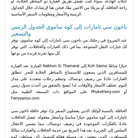
تايلاند الهادئة. سواء كنت تفضل طريق العبارة ذو المناظر الخلابة، أو
راحة الحافلة، أو مزيجًا من الاثنين معًا، فنحن هنا لإرشادك خلال الجداول
الزمنية والأسعار ومعلومات السفر الأساسية.
ناخون سي ثامارات إلى كوه ساموي الجدول الزمني
والتسعير
عند الشروع في رحلتك من ناخون سي ثامارات إلى كوه ساموي، توفر
لك خيارات النقل المتنوعة، بما في ذلك العبارات والحافلات، التي توفر
كل منها تجربة فريدة من نوعها.
العبارة: تعد العبارة Nakhon Si Thamarat إلى Koh Samui خيارًا شائعًا
للمسافرين الذين يسعون للاستمتاع بالمناظر الخلابة للبحر. تنطلق
العبارات عادةً من رصيف دونساك، وتنظم رحلات متعددة على مدار
اليوم. تختلف الأسعار والأوقات، لذا يُنصح بالتحقق من أحدث جدول زمني
على المواقع ذات السمعة الطيبة مثل Phuketferry.com أو
Ferrysamui.com.
الحافلة: بالنسبة لأولئك الذين يفضلون السفر برًا، توفر حافلة ناخون سي
ثامارات إلى كوه ساموي خيارًا مناسبًا وبأسعار معقولة. تتصل الحافلات
عادةً بالعبّارات الموجودة في رصيف دونساك، مما يضمن الانتقال
السلس إلى الجزيرة. يعد هذا المزيج من خدمة الحافلات والعبارات مثاليًا
للمسافرين الذين يبحثون عن وسيلة فعالة للوصول إلى شواطئ كوه