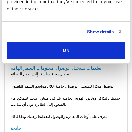
provided to them or that they’ve collected from your use
محطات الحافلات: توفر محطات الحافلات ذات الموقع المناسب خدمات
of their services.
منتظمة من وإلى المدينة. وهناك، يمكن للمرء ركوب الحافلة من ناخون
سي ثامارات إلى كوه تاو. وهذا يجعل الحافلة بديلاً ممتازًا لأولئك الذين
يتطلعون إلى السفر مباشرة.
Show details
الأرصفة: تبدأ رحلة العبارة إلى كوه تاو من الرصيف، حيث يمكن
للمسافرين الاستمتاع بهدوء البحر. سواء اخترت رحلة مشتركة بالحافلة
والقطار أو العبارة المباشرة، تأكد من الحجز عبر الإنترنت للحصول على
OK
أفضل الأسعار والتوافر.
تعليمات تسجيل الوصول: معلومات السفر الهامة
لضمان رحلة سلسة، إليك بعض النصائح:
الوصول مبكرًا لتسجيل الوصول، خاصة خلال مواسم السفر القصوى.
احتفظ بالتذاكر ووثائق الهوية الخاصة بك في متناول يديك لتتمكن من
الصعود إلى الطائرة دون أي متاعب.
تعرف على أوقات المغادرة والوصول لتخطيط رحلتك وفقًا لذلك.
خاتمة