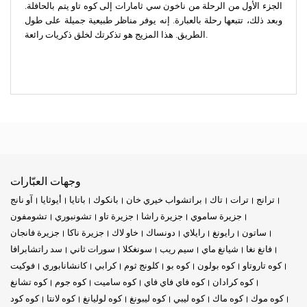
الجزء الأول من الرحلة من ناخون سي ثامارات إلى كوه تاو يتم بالحافلة.
وبعد ذلك، تتبعها رحلة بالعبارة. إنه يوفر مناظر طبيعية جميلة على طول
الطريق. هذا المزيج هو تذكرتك لخلق ذكريات رائعة.
وجهات العبّارات
ترانج
ترات
تاك
براتشواب خيري خان
بانكوك
باتايا
أيوثايا
آو نانج
جزيرة ساموي
جزيرة راشا
جزيرة تاو
تشونبوري
تشومفون
ساتون
رايونغ
رايلاي
دونساك
خاو لاك
جزيرة ناكا
جزيرة فانجان
فانغ نغا
شيانغ ماي
سيم ريب
سونغكلا
سورات ثاني
سد راتشابرافا
كوه تاروتاو
كوه بولون
كوه بو
كلونج ثوم
كرابي
كانشانابوري
فوكيت
كوه كرادان
كوه فاي فاي فاي
كوه ساميت
كوه جوم
كوه تشانغ
كوه موك
كوه ماك
كوه ليبي
كوه ليبونغ
كوه لوليانغ
كوه لانتا
كوه كود