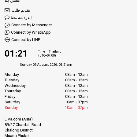
اتصل بنا
تقديم طلب
الدردشة معنا
Connect by Messenger
Connect by WhatsApp
Connect by LINE
01:21
Time in Thailand
(UTC+07:00)
Sunday 09 August 2026, 01:21am
Monday
08am - 12am
Tuesday
08am - 12am
Wednesday
08am - 12am
Thursday
08am - 12am
Friday
08am - 12am
Saturday
10am - 07pm
Sunday
10am - 07pm
LiVa.com (Asia)
89/27 Chaofah Road
Chalong District
Muang Phuket