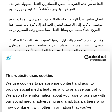
المتاحة من هذه الشركات، يمكن للمسافرين التنقل بسهولة عبر هذه
المواقع. أنها توفر حلاً شاملاً للتخطيط وحجز رحلتهم.
اتصال سلس: تبدأ الرحلة برحلة بالحافلة من ناخون سي ثامارات. يقوم
بتوصيل الركاب إلى الرصيف لقطاع العبارات إلى كوه تاو. يضمن هذا
المزيج انتقالًا سلسًا بين وسائل النقل، مما يحسن وقت السفر والراحة.
وقد تم تصميم الأسعار والجداول الزمنية لاستيعاب هذه الخدمة المتكاملة.
يوصى بالحجز مسبقًا لضمان تجربة سلسة. يشتهر المشغلون
بموثوقيتهم وجودة الخدمة، مما يجعل هذا الخيار مفضلاً لدى المسافرين.
يتيح لك شراء التذاكر عبر الإنترنت التخطيط لرحلتك وتأمينها بسهولة.
تفاصيل المغادرة
ستبدأ رحلتك في ناخون سي ثامارات، وهي مدينة غنية بالتاريخ والثقافة.
This website uses cookies
ومن هناك، ستسافر مسافة 164 ميلًا (263 كم) إلى كوه تاو، وهي جنة
معروفة بمياهها الصافية والحياة البحرية النابضة بالحياة. تستغرق الرحلة
We use cookies to personalise content and ads, to
عادةً حوالي 5 ساعات و30 دقيقة، اعتمادًا على وسيلة النقل التي
provide social media features and to analyse our traffic.
اخترتها.
We also share information about your use of our site with
our social media, advertising and analytics partners who
المطارات: يعد مطار ناخون سي ثامارات بمثابة البوابة الرئيسية
may combine it with other information that you’ve
للمسافرين جواً.