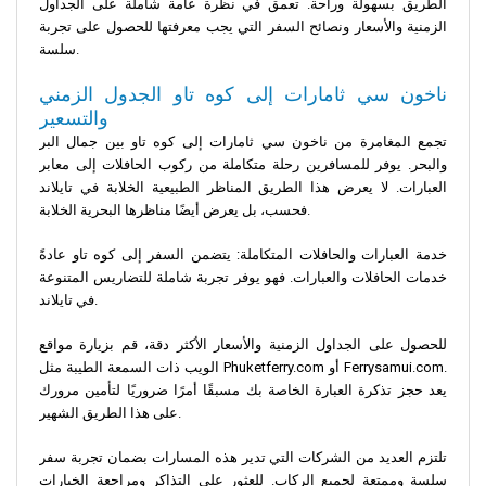
الطريق بسهولة وراحة. تعمق في نظرة عامة شاملة على الجداول
الزمنية والأسعار ونصائح السفر التي يجب معرفتها للحصول على تجربة
سلسة.
ناخون سي ثامارات إلى كوه تاو الجدول الزمني
والتسعير
تجمع المغامرة من ناخون سي ثامارات إلى كوه تاو بين جمال البر
والبحر. يوفر للمسافرين رحلة متكاملة من ركوب الحافلات إلى معابر
العبارات. لا يعرض هذا الطريق المناظر الطبيعية الخلابة في تايلاند
فحسب، بل يعرض أيضًا مناظرها البحرية الخلابة.
خدمة العبارات والحافلات المتكاملة: يتضمن السفر إلى كوه تاو عادةً
خدمات الحافلات والعبارات. فهو يوفر تجربة شاملة للتضاريس المتنوعة
في تايلاند.
للحصول على الجداول الزمنية والأسعار الأكثر دقة، قم بزيارة مواقع
الويب ذات السمعة الطيبة مثل Phuketferry.com أو Ferrysamui.com.
يعد حجز تذكرة العبارة الخاصة بك مسبقًا أمرًا ضروريًا لتأمين مرورك
على هذا الطريق الشهير.
تلتزم العديد من الشركات التي تدير هذه المسارات بضمان تجربة سفر
سلسة وممتعة لجميع الركاب. للعثور على التذاكر ومراجعة الخيارات