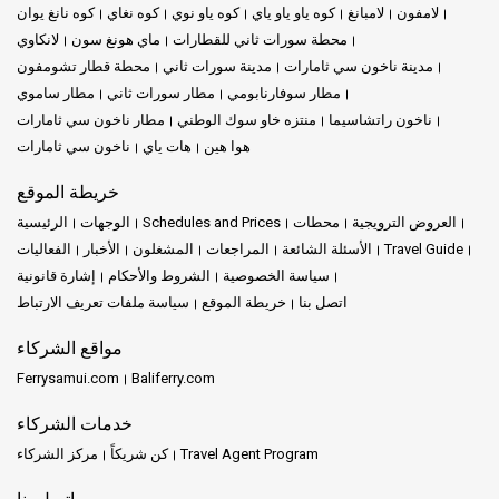
لامفون
لامبانغ
كوه ياو ياو ياي
كوه ياو نوي
كوه نغاي
كوه نانغ يوان
محطة سورات ثاني للقطارات
ماي هونغ سون
لانكاوي
مدينة ناخون سي ثامارات
مدينة سورات ثاني
محطة قطار تشومفون
مطار سوفارنابومي
مطار سورات ثاني
مطار ساموي
ناخون راتشاسيما
منتزه خاو سوك الوطني
مطار ناخون سي ثامارات
هوا هين
هات ياي
ناخون سي ثامارات
خريطة الموقع
العروض الترويجية
محطات
Schedules and Prices
الوجهات
الرئيسية
Travel Guide
الأسئلة الشائعة
المراجعات
المشغلون
الأخبار
الفعاليات
سياسة الخصوصية
الشروط والأحكام
إشارة قانونية
اتصل بنا
خريطة الموقع
سياسة ملفات تعريف الارتباط
مواقع الشركاء
Ferrysamui.com
Baliferry.com
خدمات الشركاء
Travel Agent Program
كن شريكاً
مركز الشركاء