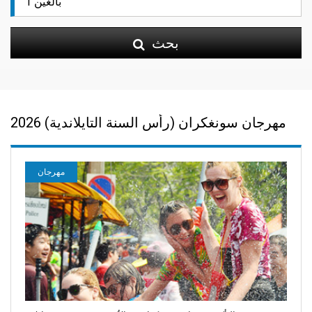
بحث
مهرجان سونغكران (رأس السنة التايلاندية) 2026
مهرجان