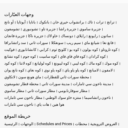
وجهات العبّارات
ترانج
ترات
تاك
براتشواب خيري خان
بانكوك
باتايا
أيوثايا
آو نانج
جزيرة ساموي
جزيرة راشا
جزيرة تاو
تشونبوري
تشومفون
ساتون
رايونغ
رايلاي
دونساك
خاو لاك
جزيرة ناكا
جزيرة فانجان
فانغ نغا
شيانغ ماي
سيم ريب
سونغكلا
سورات ثاني
سد راتشابرافا
كوه تاروتاو
كوه بولون
كوه بو
كلونج ثوم
كرابي
كانشانابوري
فوكيت
كوه كرادان
كوه فاي فاي فاي
كوه ساميت
كوه جوم
كوه تشانغ
كوه موك
كوه ماك
كوه ليبي
كوه ليبونغ
كوه لوليانغ
كوه لانتا
كوه كود
لامفون
لامبانغ
كوه ياو ياو ياي
كوه ياو نوي
كوه نغاي
كوه نانغ يوان
محطة سورات ثاني للقطارات
ماي هونغ سون
لانكاوي
مدينة ناخون سي ثامارات
مدينة سورات ثاني
محطة قطار تشومفون
مطار سوفارنابومي
مطار سورات ثاني
مطار ساموي
ناخون راتشاسيما
منتزه خاو سوك الوطني
مطار ناخون سي ثامارات
هوا هين
هات ياي
ناخون سي ثامارات
خريطة الموقع
العروض الترويجية
محطات
Schedules and Prices
الوجهات
الرئيسية