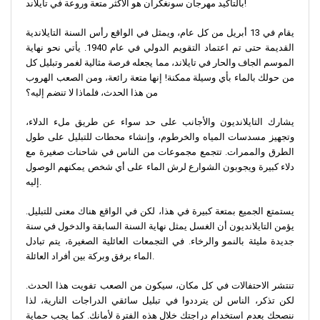
بالتأكيد مهرجان سونغكران هو الأكثر متعة وروعة في تايلاند!
يقام في 13 أبريل من كل عام، ويمثل في الواقع رأس السنة التايلاندية
القديمة حتى تم اعتماد التقويم الدولي في عام 1940. يأتي نحو نهاية
الموسم الجاف والحار في تايلاند، مما يجعله فرصة مثالية لغمر وتبليل كل
من حولك بالماء بأي وسيلة ممكنة! إنها متعة رائعة، ومن الصعب الهروب
من هذا الحدث، فلماذا لا تنضم إليه؟
يشارك التايلانديون والأجانب على حد سواء عن طريق ملء الدلاء،
وتجهيز مسدسات المياه والخرطوم، وإنشاء محطات للتبليل على طول
الطرق والممرات. تتجمع مجموعات من الناس في شاحنات صغيرة مع
دلاء كبيرة ويجوبون الشوارع لرش الماء على أي شخص يمكنهم الوصول
إليه.
يستمتع الجميع بمتعة كبيرة في هذا، لكن في الواقع هناك معنى للتبليل.
يؤمن التايلانديون أن الغسل يمثل نهاية السنة السابقة والدخول في سنة
جديدة مليئة بالنمو والرخاء. في التجمعات العائلية الصغيرة، يتم تبادل
الماء برفق وبركة بين أفراد العائلة.
تنتشر الاحتفالات في كل مكان، سيكون من الصعب تفويت هذا الحدث.
لكن تذكر، الناس لن يترددوا في تبليل سائقي الدراجات النارية، لذا
ننصحك بعدم استخدام دراجتك خلال هذه الفترة لأمانك. كما يجب حماية