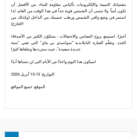
مقتنياتك الثمينة والإلكترونيات بأكياس مقاومة للماء، من الأفضل أن
تكون آمناً. ولا تنسى أن الشمس قوية جداً في هذا الوقت من العام، لذا
استمر في وضع واقي الشمس ورطب جسمك من الداخل (وكذلك من
الخارج)!
أخيرًا، استمتع بروح التضامن والاحتفالات - ستكوّن الكثير من الأصدقاء
الجدد. وتعلّم العبارة التايلاندية "سواسدي بي ماي" التي تعني "سنة
جديدة سعيدة"، حيث سترددها وتتلقاها كثيرًا.
سيكون هذا اليوم واحدًا من الأيام التي لن تنساها أبدًا!
التواريخ: 13-15 أبريل 2026
الموقع: جميع المواقع