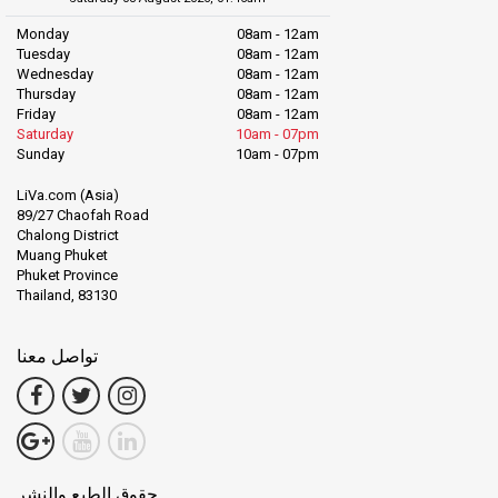
Monday
08am - 12am
Tuesday
08am - 12am
Wednesday
08am - 12am
Thursday
08am - 12am
Friday
08am - 12am
Saturday
10am - 07pm
Sunday
10am - 07pm
LiVa.com (Asia)
89/27 Chaofah Road
Chalong District
Muang Phuket
Phuket Province
Thailand, 83130
تواصل معنا
حقوق الطبع والنشر