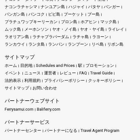
す。一方、ラチャ・ノイは開発が進んでおらず、静かな雰囲気
ナコンラチャシマ
ナンユアン島
ハジャイ
パタヤ
パンガー
を提供しており、自然愛好家や静けさを求める人々に最適で
パンガン島
バンコク
ピピ島
プーケット
プー島
す。美しいビーチ、透き通った水、多様な水中世界があるラチ
プラチュワップキーリーカン
ブロン島
ホアヒン
マック島
ャ島は、探検とリラックスの一日を約束してくれます。
ムック島
メーホンソン
ヤオ・ノイ島
ヤオ・ヤイ島
ライレイ
ラオリアン島
ラチャプラパーダム
ラチャ島
ラヨーン
静かな場所が好きな方には、Ao Por Grand Marinaがぴったりで
す。この豪華なマリーナにはさまざまなボートと水辺のレスト
ランカウイ
ランタ島
ランパン
ランプーン
リペ島
リボン島
ランがあり、ゆっくりと散策し、素晴らしいボートを眺めなが
サイトマップ
らおいしい食事を楽しめます。リラックスした午後を過ごすの
に最適な場所です。
ホーム
目的地
Schedules and Prices
駅
プロモーション
イベント
ニュース
運営者
レビュー
FAQ
Travel Guide
法的表示
利用規約
プライバシーポリシー
クッキーポリシー
結論:
サイトマップ
お問い合わせ
以上でご紹介しました – Ao Por Pierはプーケットの素晴らしい
パートナーウェブサイト
体験へのゲートウェイです。優れた立地、便利な施設、近隣の
観光スポットにより、この場所は見逃せません。海好きでも文
Ferrysamui.com
Baliferry.com
化探求者でも、Ao Por Pierから旅をスタートしましょう。
パートナーサービス
パートナーセンター
パートナーになる
Travel Agent Program
知っておくべきこと: