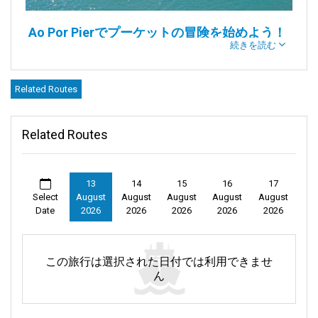
Ao Por Pierでプーケットの冒険を始めよう！
続きを読む
紹介:
Related Routes
Ao Por Pierへようこそ – あなたの
プーケット
の冒険がここから
始まります！ この活気ある桟橋は、プーケットの素晴らしい島
の雰囲気と見所への入り口です。立地も良く、楽しいアクティ
Related Routes
ビティがたくさんあるため、Ao Por Pierは旅行中に訪れるべきス
ポットです。
プーケットに位置するAo Por Pier（Ao Po Pierとも呼ばれます）
13
14
15
16
17
は、楽しみの場です。ここに到着すると、温かい風を感じ、ワ
Select
August
August
August
August
August
Date
2026
2026
2026
2026
2026
クワクする冒険が待っていると実感できます。ここから、プー
ケットの特別な魅力を探索し始めましょう。
Ao Por Pierは、エキサイティングなアイランドホッピングの旅の
この旅行は選択された日付では利用できませ
出発地です。ここから出発するフェリーは、魅力的なピピ諸島
ん
のような素晴らしい場所に連れて行ってくれます。
これらのフェリーを利用すれば、Ao Por Pierから魅惑的な
ピピ諸