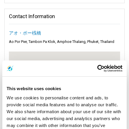
島
へと簡単に移動でき、美しいビーチ、ターコイズブルーの
海、活気ある地元の文化を楽しめます。このフェリーの旅は単
Contact Information
なる移動ではなく、それ自体が冒険です！
アオ・ポー桟橋
説明:
Ao Por Pier, Tambon Pa Klok, Amphoe Thalang, Phuket, Thailand
Ao Por Pierは、便利な設備と素晴らしい自然が融合した場所で
す。旅行を快適にするための最新の設備が整っており、魅力的
な場所へのアクセスも簡単です。また、アイランドホッピング
にも最適な場所で、美しいビーチ、緑豊かな風景、カラフルな
市場を巡ることができます。
桟橋は、青いアンダマン海のすぐそばにあります。ここには、
さまざまな船や豪華なヨットが停泊しており、その歴史が垣間
This website uses cookies
見えます。また、パンガー湾へのボートも利用でき、高い岩の
We use cookies to personalise content and ads, to
形成や美しい青い海で知られています。パンガー湾についても
provide social media features and to analyse our traffic.
っと知り、自然に溢れる冒険の準備をしましょう。
We also share information about your use of our site with
ピピ諸島行きのフェリー:
Ao Por Pierからの人気ルートの1つが、
our social media, advertising and analytics partners who
象徴的なピピ諸島へのフェリーです。これらのフェリーは、息
may combine it with other information that you’ve