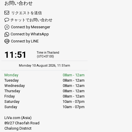
お問い合わせ
アイランドファン:
Ao Por Pierを使って、近くのコーヤオノイや
ピピ諸島を探索しましょう – それぞれ異なる体験を提供しま
リクエストを送信
す。
チャットでお問い合わせ
マーケットマジック:
Ao Por近くの地元のマーケットもぜひ訪れ
Connect by Messenger
てください。素敵なお土産や新鮮なスナックを買えます。
Connect by WhatsApp
水中の不思議:
Ao Por周辺の海には驚くべき魚やその他の水中生
Connect by LINE
物がたくさんいます。シュノーケリングやダイビングでそれら
を間近で見ることができます。
11:51
Time in Thailand
文化の時間:
文化に興味があるなら、Wat Ao Por Thalangのよう
(UTC+07:00)
な場所を訪れてみてください – 歴史が詰まった特別な寺院で
Monday 10 August 2026, 11:51am
す。
夕日のショー:
Ao Por Pierの夕日は本当に素晴らしいです。その
Monday
08am - 12am
Tuesday
08am - 12am
美しさをカメラに収める準備をしましょう。
Wednesday
08am - 12am
Thursday
08am - 12am
Friday
08am - 12am
Saturday
10am - 07pm
Sunday
10am - 07pm
LiVa.com (Asia)
89/27 Chaofah Road
Chalong District