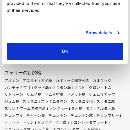
をのむようなピピ・レイやピピ・ドンを含むピピ諸島への忘れ
provided to them or that they’ve collected from your use
られない旅を提供します。Ao Por Pierから定期的に出発するこれ
of their services.
らのフェリーは、ピピの美しい風景と活気ある地元の雰囲気を
体験するチャンスを与えてくれます。
コーヤオノイの探索:
Ao Por Pierからアクセスできるもう一つの
Show details
素晴らしい目的地は、静かなコーヤオノイです。フェリーでわ
ずかな距離にあり、静けさを求める人々にとっての楽園です。
手つかずのビーチ、豊かな緑、リラックスした雰囲気が、喧騒
OK
から離れた理想的な休暇を提供します。のんびりした村をサイ
クリングで巡ったり、美しい夕日を楽しんだり、手つかずの海
岸でリラックスしたりすることで、コーヤオノイは人混みから
フェリーの目的地
離れた本物のタイの体験を提供します。
アオナン
アユタヤ
ガイ島
カオソック国立公園
カオラック
ラチャ島（コ・ラチャ）への冒険:
冒険や多彩な海洋生物を求め
カンチャナブリ
クッド島
クラダン島
クラビ
クロン・トム
ているなら、Ao Por Pierからラチャ島（コ・ラチャ）に向かいま
サトゥーン
サムイ島
サムイ空港
サメット島
シェムリアップ
しょう。このトロピカルな楽園は、ラチャ・ヤイとラチャ・ノ
ジュム島
スラタニ
スラタニタウン
スラタニ空港
スラタニ駅
イという2つの主要な島で構成され、それぞれがユニークな体験
スワンナプーム国際空港
ソンクラー
タオ島
タク
タルタオ島
を提供します。ラチャ・ヤイは透明な水で有名で、シュノーケ
チェンマイ
チャーン島
チュンポン
チュンポン駅
チョンブリー
リングやダイビングに最適な場所です。
トラット
トラン
ドンサク
ナカ島
ナコンシータマラート
色とりどりの魚と一緒に泳ぎ、鮮やかなサンゴ礁を探検できま
ナコンシータマラート市街
ナコンシータマラート空港