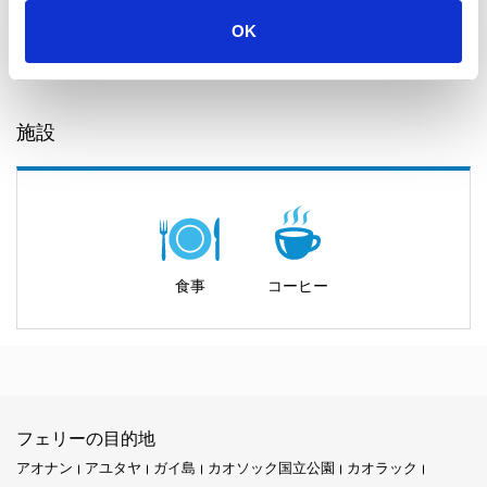
20150, Thailand
OK
Seudamgo：スムーズな旅のためのフェリーサービス
施設
タイ国内をシンプルかつスピーディーにフェリーで移動したいな
ら、Seudamgo（スダムゴ）は最適な選択肢です。この会社は沿
岸の町と島々を結ぶフェリーサービスを運航しています。安全・
清潔・快適な移動手段として、地元の人や観光客の間で人気があ
ります。Seudamgoは市場では新しい会社ですが、
トラート
から
食事
コーヒー
クッド島
など近隣の島へ行く多くの旅行者からすでに信頼を得て
います。
ミッションとビジョン
フェリーの目的地
アオナン
アユタヤ
ガイ島
カオソック国立公園
カオラック
Seudamgoの使命は、すべての人にとってフェリー移動を簡単で