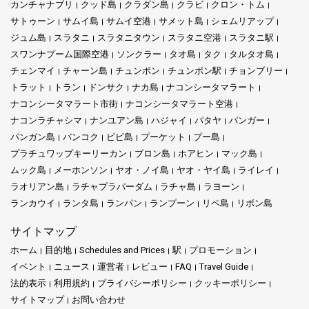
カンチャナブリ
クッド島
クラダン島
クラビ
クロン・トム
安全、かつ手頃な価格にすることです。乗客がストレスや遅延な
く旅を楽しめるように努めています。また、フレンドリーで信頼
サトゥーン
サムイ島
サムイ空港
サメット島
シェムリアップ
できるサービスを維持することにも力を入れています。将来的に
ジュム島
スラタニ
スラタニタウン
スラタニ空港
スラタニ駅
は、質の高いサービスと近代的なフェリーで知られる、タイ国内
スワンナプーム国際空港
ソンクラー
タオ島
タク
タルタオ島
トップクラスのフェリー運営会社になることを目指しています。
チェンマイ
チャーン島
チュンポン
チュンポン駅
チョンブリー
トラット
トラン
ドンサク
ナカ島
ナコンシータマラート
ナコンシータマラート市街
ナコンシータマラート空港
会社について
ナコンラチャシマ
ナンユアン島
ハジャイ
パタヤ
パンガー
パンガン島
バンコク
ピピ島
プーケット
プー島
プラチュワップキーリーカン
ブロン島
ホアヒン
マック島
トラートに拠点を置くSeudamgoは、タイにおける新しい海上交
ムック島
通ブランドです。この会社は、トラート本土と周辺の島々を結ぶ
メーホンソン
ヤオ・ノイ島
ヤオ・ヤイ島
ライレイ
短距離フェリールートに特化しています。使用されるフェリー
ラオリアン島
ラチャプラパーダム
ラチャ島
ラヨーン
は、スピード・安全性・快適性を重視した最新のモーターカタマ
ランカウイ
ランタ島
ランパン
ランプーン
リペ島
リボン島
ランです。Seudamgoは、チェックインから到着まで旅行者にス
ムーズな体験を提供することに力を入れています。
サイトマップ
ホーム
目的地
Schedules and Prices
駅
プロモーション
イベント
ニュース
運営者
レビュー
FAQ
Travel Guide
法的表示
提供されるサービス
利用規約
プライバシーポリシー
クッキーポリシー
サイトマップ
お問い合わせ