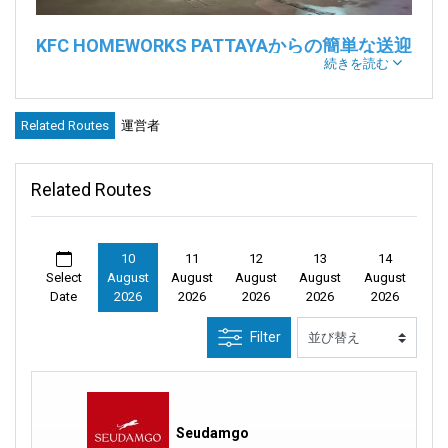
KFC HOMEWORKS PATTAYAからの簡単な送迎
続きを読む
サービス
KFC HOMEWORKS PATTAYA
は、パタヤの中心部にある指定
集合
Related Routes
運営者
場所
です。アクセスが良く、便利な立地のため、旅行者や地元
の運行会社（
Seudamgo
など）によって送迎場所として頻繁に
利用されています。
Related Routes
KFC Homeworks Pattayaについて
人気のショッピングエリア「HomeWorks」内にある
KFC
10
11
12
13
14
Select
August
August
August
August
August
HOMEWORKS PATTAYA
は、単なるファストフード店ではなく、
Date
2026
2026
2026
2026
2026
タイ各地へのバスやミニバンの出発点となる重要な
集合場所
で
す。
バンコク
や島々、周辺の県など、どこへ行くにも信頼でき
Filter
る出発地点となります。
送迎を待っている間は、HomeWorksコンプレックス内のさまざ
まなショップ、カフェ、コンビニエンスストアで過ごすことが
できます。徒歩数分で
パタヤ中心街
を散策したり、
パタヤビー
Seudamgo
チ
でリラックスしたり、
ターミナル21
、
ウォーキングストリー