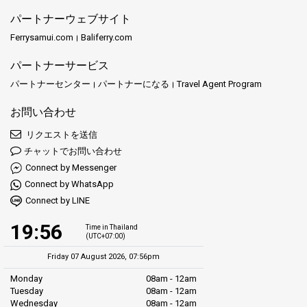
Seudamgoは、トラートからクッド島などの島々へ毎日運航する
パートナーウェブサイト
フェリーサービスを提供しています。使用されるのはカタマラン
Ferrysamui.com
Baliferry.com
型フェリーで、従来のボートよりも速くて安定性があります。各
フェリーには約84～100人の乗客が乗船可能です。船内には快適な
パートナーサービス
座席、エアコン、清潔なトイレ、安全装備（ライフジャケットな
ど）が整備されています。エンジンは新型で効率が良く、航行が
パートナーセンター
パートナーになる
Travel Agent Program
速く、燃料の臭いも抑えられているため、より快適な旅が可能で
お問い合わせ
す。
リクエストを送信
チャットでお問い合わせ
主な特徴
Connect by Messenger
Connect by WhatsApp
Connect by LINE
最新型カタマランによる高速移動
19:56
Time in Thailand
(UTC+07:00)
清潔でエアコン付きのキャビン
Friday 07 August 2026, 07:56pm
Monday
08am - 12am
ライフジャケットなど安全装備が完備
Tuesday
08am - 12am
Wednesday
08am - 12am