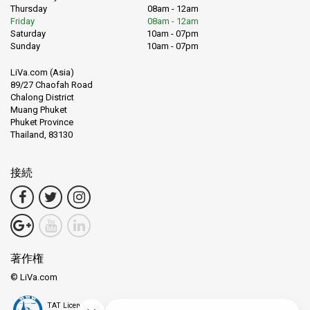
Thursday
08am - 12am
Friday
08am - 12am
親切で丁寧なスタッフ
Saturday
10am - 07pm
Sunday
10am - 07pm
手頃なチケット価格
LiVa.com (Asia)
89/27 Chaofah Road
Chalong District
Muang Phuket
スムーズなチェックインと乗船手続き
Phuket Province
Thailand, 83130
燃料臭の少ない静かなエンジン
接続
主な行き先のご紹介
著作権
トラート ～ クッド島
© LiVa.com
クッド島 ～ トラート（レームソック桟橋）
TAT License