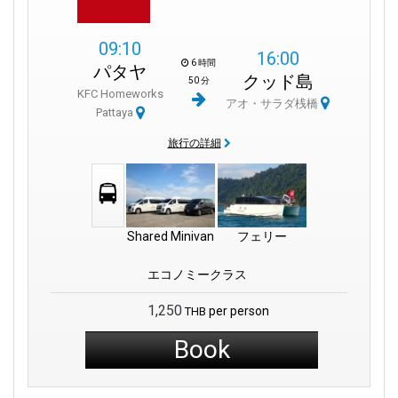
ト
、
アート イン パラダイス
などの観光地を訪れたりできます。
09:10
この場所は、利便性とローカル体験の両方を求める旅行者に最
16:00
6 時間
パタヤ
適です。雨除けや飲食の選択肢があり、多くの交通事業者が信
クッド島
50 分
頼して使用している安全で有名なピックアップポイントです。
KFC Homeworks
アオ・サラダ桟橋
Pattaya
パタヤで信頼できる交通拠点を探している旅行者にとって、
KFC
旅行の詳細
HOMEWORKS PATTAYA
は、賢く実用的な
集合場所
です。近くに
観光スポットがあり、アクセスも良好で、
Seudamgo
のような
運行会社のサービスもあるため、次の旅を始めるのに最適な場
所です。
Shared Minivan
フェリー
エコノミークラス
1,250
per person
THB
Book