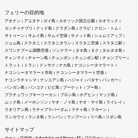
フェリーの目的地
アオナン
アユタヤ
ガイ島
カオソック国立公園
カオラック
カンチャナブリ
クッド島
クラダン島
クラビ
クロン・トム
サトゥーン
サムイ島
サムイ空港
サメット島
シェムリアップ
ジュム島
スラタニ
スラタニタウン
スラタニ空港
スラタニ駅
スワンナプーム国際空港
ソンクラー
タオ島
タク
タルタオ島
チェンマイ
チャーン島
チュンポン
チュンポン駅
チョンブリー
トラット
トラン
ドンサク
ナカ島
ナコンシータマラート
ナコンシータマラート市街
ナコンシータマラート空港
ナコンラチャシマ
ナンユアン島
ハジャイ
パタヤ
パンガー
パンガン島
バンコク
ピピ島
プーケット
プー島
プラチュワップキーリーカン
ブロン島
ホアヒン
マック島
ムック島
メーホンソン
ヤオ・ノイ島
ヤオ・ヤイ島
ライレイ
ラオリアン島
ラチャプラパーダム
ラチャ島
ラヨーン
ランカウイ
ランタ島
ランパン
ランプーン
リペ島
リボン島
サイトマップ
ホーム
目的地
Schedules and Prices
駅
プロモーション