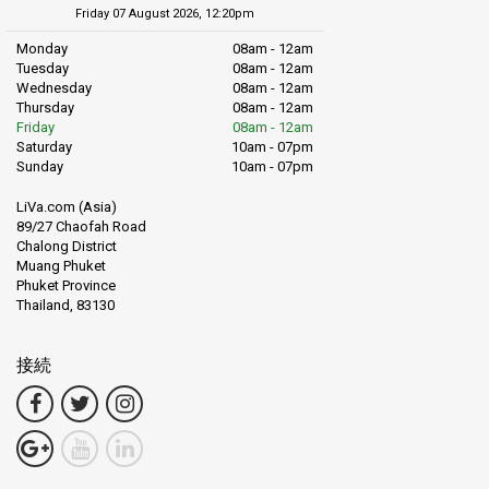
Friday 07 August 2026, 12:20pm
Monday
08am - 12am
Tuesday
08am - 12am
Wednesday
08am - 12am
Thursday
08am - 12am
Friday
08am - 12am
Saturday
10am - 07pm
Sunday
10am - 07pm
LiVa.com (Asia)
89/27 Chaofah Road
Chalong District
Muang Phuket
Phuket Province
Thailand, 83130
接続