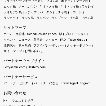
プラチュワップキーリーカン
ブロン島
ホアヒン
マック島
ムック島
メーホンソン
ヤオ・ノイ島
ヤオ・ヤイ島
ライレイ
ラオリアン島
ラチャプラパーダム
ラチャ島
ラヨーン
ランカウイ
ランタ島
ランパン
ランプーン
リペ島
リボン島
サイトマップ
ホーム
目的地
Schedules and Prices
駅
プロモーション
イベント
ニュース
運営者
レビュー
FAQ
Travel Guide
法的表示
利用規約
プライバシーポリシー
クッキーポリシー
サイトマップ
お問い合わせ
パートナーウェブサイト
Ferrysamui.com
Baliferry.com
パートナーサービス
パートナーセンター
パートナーになる
Travel Agent Program
お問い合わせ
リクエストを送信