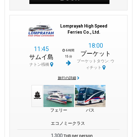
Lomprayah High Speed
Ferries Co., Ltd.
18:00
11:45
6 時間
プーケット
サムイ島
15 分
プーケットタウン: ウ
ナトン桟橋
ィチット
旅行の詳細
フェリー
バス
エコノミークラス
1,300
per person
THB