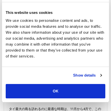
す。
バンラック桟橋
は高さ12メートルの仏像の隣に位置しているた
This website uses cookies
め、「ビッグブッダ桟橋」とも呼ばれています。
We use cookies to personalise content and ads, to
provide social media features and to analyse our traffic.
バンラック桟橋はサムイ空港に最も近い桟橋であるため、移動
がより簡単で、便利で、安価になります。
We also share information about your use of our site with
our social media, advertising and analytics partners who
may combine it with other information that you’ve
バンラック桟橋からプーケット新バスステーション
provided to them or that they’ve collected from your use
へ
of their services.
バンラック桟橋はバンラックビーチに位置しています。サムイ
国際空港から車でわずか5分です。
Show details
フェリーは桟橋であなたを待っており、スラートターニー近く
の
ドンサック桟橋
までお連れします。
OK
訪問のベストシーズン
タイ最大の島を訪れるのに最適な時期は、11月から4月で、この