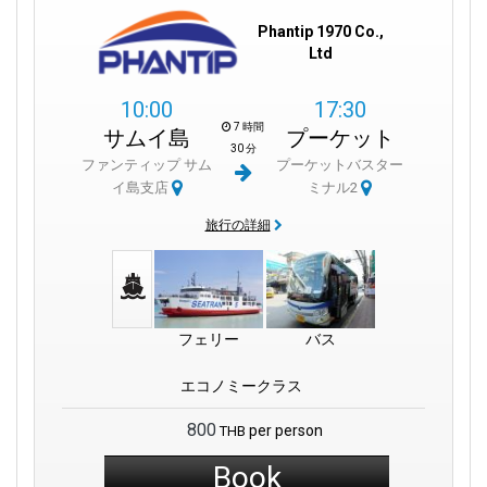
Phantip 1970 Co.,
Ltd
10:00
17:30
7 時間
サムイ島
プーケット
30 分
ファンティップ サム
プーケットバスター
イ島支店
ミナル2
旅行の詳細
フェリー
バス
エコノミークラス
800
per person
THB
Book