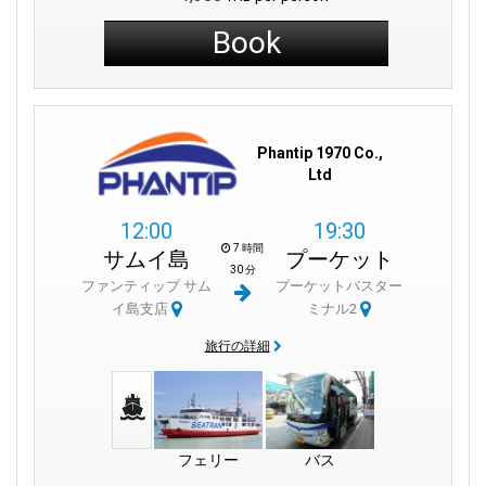
Book
Phantip 1970 Co.,
Ltd
12:00
19:30
7 時間
サムイ島
プーケット
30 分
ファンティップ サム
プーケットバスター
イ島支店
ミナル2
旅行の詳細
フェリー
バス