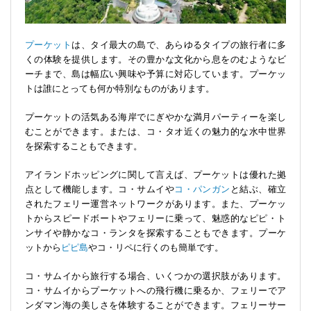
プーケット
は、タイ最大の島で、あらゆるタイプの旅行者に多
くの体験を提供します。その豊かな文化から息をのむようなビ
ーチまで、島は幅広い興味や予算に対応しています。プーケッ
トは誰にとっても何か特別なものがあります。
プーケットの活気ある海岸でにぎやかな満月パーティーを楽し
むことができます。または、コ・タオ近くの魅力的な水中世界
を探索することもできます。
アイランドホッピングに関して言えば、プーケットは優れた拠
点として機能します。コ・サムイや
コ・パンガン
と結ぶ、確立
されたフェリー運営ネットワークがあります。また、プーケッ
トからスピードボートやフェリーに乗って、魅惑的なピピ・ト
ンサイや静かなコ・ランタを探索することもできます。プーケ
ットから
ピピ島
やコ・リペに行くのも簡単です。
コ・サムイから旅行する場合、いくつかの選択肢があります。
コ・サムイからプーケットへの飛行機に乗るか、フェリーでア
ンダマン海の美しさを体験することができます。フェリーサー