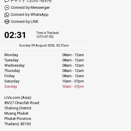
チャットでお問い合わせ
Connect by Messenger
Connect by WhatsApp
Connect by LINE
02:31
Time in Thailand
(UTC+07:00)
Sunday 09 August 2026, 02:31am
Monday
08am - 12am
Tuesday
08am - 12am
Wednesday
08am - 12am
Thursday
08am - 12am
Friday
08am - 12am
Saturday
10am - 07pm
Sunday
10am - 07pm
LiVa.com (Asia)
89/27 Chaofah Road
Chalong District
Muang Phuket
Phuket Province
Thailand, 83130