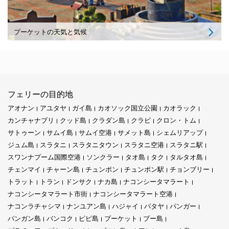
プーケットの天気と気候
フェリーの目的地
アオナン
アユタヤ
ガイ島
カオソック国立公園
カオラック
カンチャナブリ
クッド島
クラダン島
クラビ
クロン・トム
サトゥーン
サムイ島
サムイ空港
サメット島
シェムリアップ
ジュム島
スラタニ
スラタニタウン
スラタニ空港
スラタニ駅
スワンナプーム国際空港
ソンクラー
タオ島
タク
タルタオ島
チェンマイ
チャーン島
チュンポン
チュンポン駅
チョンブリー
トラット
トラン
ドンサク
ナカ島
ナコンシータマラート
ナコンシータマラート市街
ナコンシータマラート空港
ナコンラチャシマ
ナンユアン島
ハジャイ
パタヤ
パンガー
パンガン島
バンコク
ピピ島
プーケット
プー島