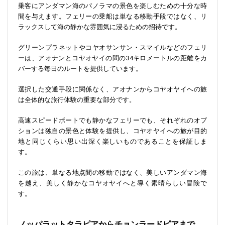
乗客にアンダマン海のパノラマの景色を楽しむための十分な時
間を与えます。フェリーの乗船は単なる移動手段ではなく、リ
ラックスして海の静かな雰囲気に浸るための招待です。
グリーンプラネットやコヤオサンサン・スマイルなどのフェリ
ーは、アオナンとコヤオヤイの間の34キロメートルの距離をカ
バーする毎日のルートを提供しています​​。
選択した交通手段に関係なく、アオナンからコヤオヤイへの旅
は全体的な旅行体験の重要な部分です。
高速スピードボートでも静かなフェリーでも、それぞれのオプ
ションは独自の景色と体験を提供し、コヤオヤイへの旅が目的
地と同じくらい思い出深く楽しいものであることを保証しま
す。
この旅は、単なる地点間の移動ではなく、美しいアンダマン海
を越え、美しく静かなコヤオヤイへと導く素晴らしい冒険で
す。
ノッパラットタラピアからチョンラードピアまで