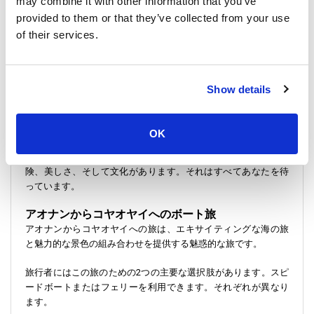
may combine it with other information that you’ve
す。コヤオヤイに向かいます。旅行の仕方が経験を変えます。
provided to them or that they’ve collected from your use
スピードボートは速いです。フェリーはゆっくりです。それぞ
of their services.
れに独自の魅力があります。
この旅は島の探索と同じくらい素晴らしいです。コヤオヤイは
南タイの美しさを示しています。何をするか選ぶことができま
Show details
す。冒険が欲しいですか？それはそこにあります。リラックス
したいですか？それも簡単です。
OK
スピードボートでもフェリーでも、すべての旅は冒険の始まり
です。それはコヤオヤイの魔法へと導きます。あなたには冒
険、美しさ、そして文化があります。それはすべてあなたを待
っています。
アオナンからコヤオヤイへのボート旅
アオナンからコヤオヤイへの旅は、エキサイティングな海の旅
と魅力的な景色の組み合わせを提供する魅惑的な旅です。
旅行者にはこの旅のための2つの主要な選択肢があります。スピ
ードボートまたはフェリーを利用できます。それぞれが異なり
ます。