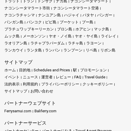
トラット
トラン
ドンサク
ナカ島
ナコンシータマラート
ナコンシータマラート市街
ナコンシータマラート空港
ナコンラチャシマ
ナンユアン島
ハジャイ
パタヤ
パンガー
パンガン島
バンコク
ピピ島
プーケット
プー島
プラチュワップキーリーカン
ブロン島
ホアヒン
マック島
ムック島
メーホンソン
ヤオ・ノイ島
ヤオ・ヤイ島
ライレイ
ラオリアン島
ラチャプラパーダム
ラチャ島
ラヨーン
ランカウイ
ランタ島
ランパン
ランプーン
リペ島
リボン島
サイトマップ
ホーム
目的地
Schedules and Prices
駅
プロモーション
イベント
ニュース
運営者
レビュー
FAQ
Travel Guide
法的表示
利用規約
プライバシーポリシー
クッキーポリシー
サイトマップ
お問い合わせ
パートナーウェブサイト
Ferrysamui.com
Baliferry.com
パートナーサービス
パートナーセンター
パートナーになる
Travel Agent Program