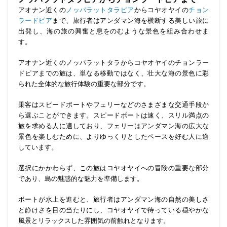
アオナン近くの
ノッパラットタラピア
からコヤオヤイの
チョン
ラードピア
まで、旅行者はアンダマン海を横断する美しい旅に
出発し、海の旅の興奮と息をのむような景色を組み合わせま
す。
アオナン近くのノッパラットタラからコヤオヤイのチョンラー
ドピアまでの旅は、単なる移動ではなく、壮大な海の景色に彩
られた全体的な旅行体験の重要な部分です。
乗客はスピードボートやフェリーなどのさまざまな交通手段か
ら選ぶことができます。スピードボートは速く、スリル満点の
旅を求める人に適しており、フェリーはアンダマン海の広大な
景色を楽しむために、よりゆっくりとしたペースを好む人に適
しています。
選択にかかわらず、この旅はコヤオヤイへの冒険の重要な部分
であり、島の魅惑的な魅力を準備します。
ボートが水上を進むと、旅行者はアンダマン海の自然の美しさ
と静けさを目の当たりにし、コヤオヤイで待っている穏やかな
風景とリラックスした雰囲気の前触れとなります。