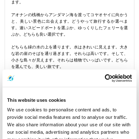
ます。
アオナンの桟橋からアンダマン海を渡ってコヤオヤイに向かう
と、美しい景色に出会えます。どうやって旅行するか選べま
す。速いスピードボートを選ぶか、ゆっくりしたフェリーを選
ぶか。どちらも良い選択です。
どちらも緑の水の上を通ります。水はきれいに見えます。大き
な岩の崖のそばを通り過ぎます。それらは高いです。そして、
小さな島々が見えます。それらは植物でいっぱいです。どちら
を選んでも、美しい旅です。
この旅は写真を撮ったり、イルカやシーイーグルのような野生
生物を探したりするのに最適です。南タイの美しさはこの旅を
通して示されます。
This website uses cookies
まとめると、コヤオヤイとその周辺地域を訪れることは、本当
We use cookies to personalise content and ads, to
に南タイの美しさを明らかにします。リラックスし、素晴らし
provide social media features and to analyse our traffic.
い自然を楽しみ、アンダマン海の島々でさまざまな楽しみを体
We also share information about your use of our site with
験するチャンスです。
our social media, advertising and analytics partners who
始めから終わりまで、この旅は特別です。アオナンを出発しま