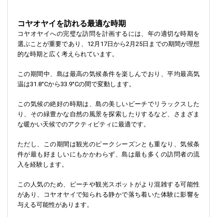
コヤオヤイを訪れる最適な時期
コヤオヤイへの完璧な訪問を計画するには、年の適切な時期を
選ぶことが重要であり、12月17日から2月25日までの期間が理想
的な時期と広く考えられています。
この期間中、島は最高の気候条件を楽しんでおり、平均最高気
温は31.8°Cから33.9°Cの間で変動します。
この気候の絶好の時期は、島の美しいビーチでリラックスした
り、その緑豊かな自然の風景を探索したりするなど、さまざま
な暖かい天候でのアクティビティに最適です。
ただし、この期間は観光のピークシーズンとも重なり、気候条
件が最も好ましいにもかかわらず、島は最も多くの訪問者の流
入を経験します。
この人気のため、ビーチや観光スポットがより混雑する可能性
があり、コヤオヤイで知られる静かで落ち着いた体験に影響を
与える可能性があります。