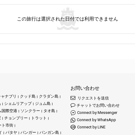
この旅行は選択された日付では利用できません
お問い合わせ
チャナブリ
クッド島
クラダン島
リクエストを送信
島
シェムリアップ
ジュム島
チャットでお問い合わせ
ム国際空港
ソンクラー
タオ島
Connect by Messenger
駅
チョンブリー
トラット
Connect by WhatsApp
ート市街
Connect by LINE
イ
パタヤ
パンガー
パンガン島