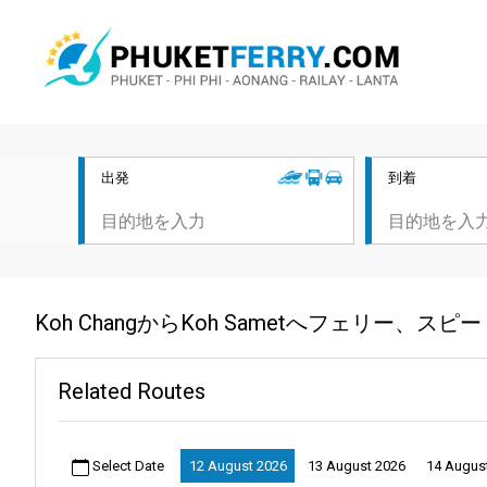
出発
到着
Koh ChangからKoh Sametへフェリー、
Related Routes
Select Date
12 August 2026
13 August 2026
14 Augus