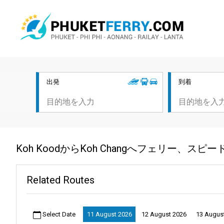
出発
到着
Koh KoodからKoh Changへフェリー、ス
Related Routes
Select Date
11 August 2026
12 August 2026
13 Augus