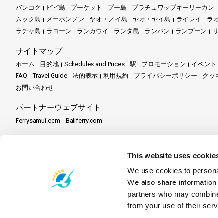
バンコク
ピピ島
プーケット
プー島
プラチュワップキーリーカン
ムック島
メーホンソン
ヤオ・ノイ島
ヤオ・ヤイ島
ライレイ
ラ
ラチャ島
ラヨーン
ランカウイ
ランタ島
ランパン
ランプーン
サイトマップ
ホーム
目的地
Schedules and Prices
駅
プロモーション
イベント
FAQ
Travel Guide
法的表示
利用規約
プライバシーポリシー
クッ
お問い合わせ
パートナーウェブサイト
Ferrysamui.com
Baliferry.com
パートナーサービス
パートナーセンター
パートナーになる
Travel Agent Program
This website uses cookie
We use cookies to personal
We also share information 
partners who may combine i
from your use of their serv