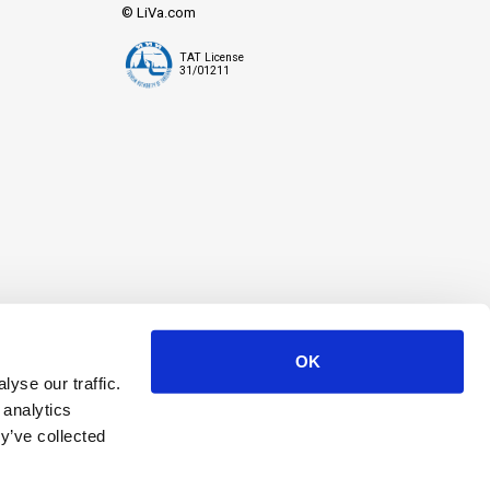
© LiVa.com
TAT License
31/01211
OK
yse our traffic.
 analytics
y’ve collected