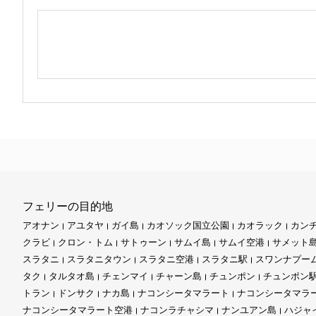
フェリーの目的地
アオナン
アユタヤ
ガイ島
カオソック国立公園
カオラック
カン
クラビ
クロン・トム
サトゥーン
サムイ島
サムイ空港
サメット
スラタニ
スラタニタウン
スラタニ空港
スラタニ駅
スワンナプー
タク
タルタオ島
チェンマイ
チャーン島
チュンポン
チュンポン
トラン
ドンサク
ナカ島
ナコンシータマラート
ナコンシータマラ
ナコンシータマラート空港
ナコンラチャシマ
ナンユアン島
ハジャ