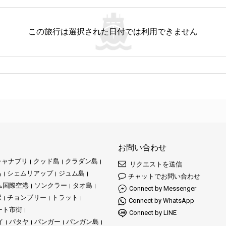
この旅行は選択された日付では利用できません
お問い合わせ
チャナブリ
クッド島
クラダン島
リクエストを送信
島
シェムリアップ
ジュム島
チャットでお問い合わせ
ム国際空港
ソンクラー
タオ島
Connect by Messenger
駅
チョンブリー
トラット
Connect by WhatsApp
ート市街
Connect by LINE
イ
パタヤ
パンガー
パンガン島