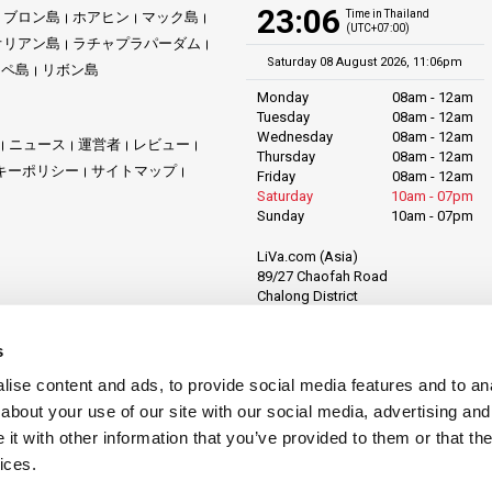
23:06
Time in Thailand
ブロン島
ホアヒン
マック島
(UTC+07:00)
オリアン島
ラチャプラパーダム
Saturday 08 August 2026, 11:06pm
リペ島
リボン島
Monday
08am - 12am
Tuesday
08am - 12am
Wednesday
08am - 12am
ニュース
運営者
レビュー
Thursday
08am - 12am
キーポリシー
サイトマップ
Friday
08am - 12am
Saturday
10am - 07pm
Sunday
10am - 07pm
LiVa.com (Asia)
89/27 Chaofah Road
Chalong District
Muang Phuket
Phuket Province
s
Thailand, 83130
ise content and ads, to provide social media features and to anal
about your use of our site with our social media, advertising and
t with other information that you’ve provided to them or that the
ices.