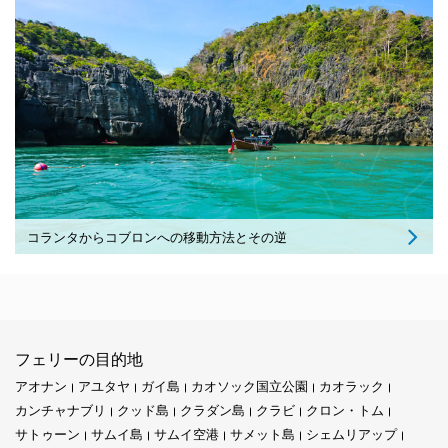
コランタからコブロンへの移動方法とその逆
フェリーの目的地
アオナン
アユタヤ
ガイ島
カオソック国立公園
カオラック
カンチャナブリ
クッド島
クラダン島
クラビ
クロン・トム
サトゥーン
サムイ島
サムイ空港
サメット島
シェムリアップ