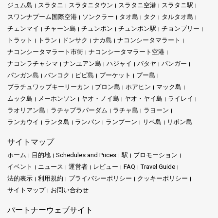
ジュム島
スラタニ
スラタニタウン
スラタニ空港
スラタニ駅
スワンナプーム国際空港
ソンクラー
タオ島
タク
タルタオ島
チェンマイ
チャーン島
チュンポン
チュンポン駅
チョンブリー
トラット
トラン
ドンサク
ナカ島
ナコンシータマラート
ナコンシータマラート市街
ナコンシータマラート空港
ナコンラチャシマ
ナンユアン島
ハジャイ
パタヤ
パンガー
パンガン島
バンコク
ピピ島
プーケット
プー島
プラチュワップキーリーカン
ブロン島
ホアヒン
マック島
ムック島
メーホンソン
ヤオ・ノイ島
ヤオ・ヤイ島
ライレイ
ラオリアン島
ラチャプラパーダム
ラチャ島
ラヨーン
ランカウイ
ランタ島
ランパン
ランプーン
リペ島
リボン島
サイトマップ
ホーム
目的地
Schedules and Prices
駅
プロモーション
イベント
ニュース
運営者
レビュー
FAQ
Travel Guide
法的表示
利用規約
プライバシーポリシー
クッキーポリシー
サイトマップ
お問い合わせ
パートナーウェブサイト