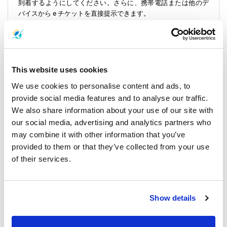
到着するようにしてください。さらに、携帯電話または他のデ
バイスから e チケットを直接提示できます。
重要な旅行情報
- 旅行時間: 航海は平均約 3 時間で、途中で透き通った海と美し
This website uses cookies
い島の景色を堪能できます。
We use cookies to personalise content and ads, to
- アメニティ: ピピ島からブロン島へのフェリーは、快適な座席
provide social media features and to analyse our traffic.
やアンダマン海の美しい景色などのアメニティを提供してお
We also share information about your use of our site with
り、快適な旅をお約束します。
our social media, advertising and analytics partners who
may combine it with other information that you’ve
- 荷物に関するポリシー: 選択したオペレーターに荷物の許容量
provided to them or that they’ve collected from your use
を確認し、それに応じて荷造りして、手間のかからない旅行を
of their services.
してください。
- 旅行書類: ピピ島からブロン島へのスムーズな旅のために、必
要な旅行書類がすべて揃っていることを確認してください。
Show details
- ベストシーズン: この旅の理想的な時期は、11 月から 4 月で
す。このハイシーズンは、海上旅行や島の美しいビーチや隠れ