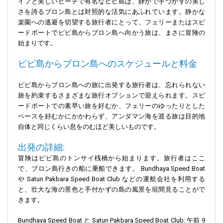
イフと美しいビーチで有名なピピ島は、静かで手つかずの美し
さを誇るブロン島とは対照的な活気にあふれています。静かな
楽園への逃避を切望する旅行者にとって、フェリーまたはスピ
ードボートでピピ島からブロン島へ向かう旅は、まさに冒険の
始まりです。
ピピ島からブロン島へのスケジュールと料金
ピピ島からブロン島への旅に出発する旅行者は、忘れられない
旅を約束するさまざまな旅行オプションで迎えられます。スピ
ードボートでの素早い旅を好むか、フェリーのゆったりとした
ペースを好むかにかかわらず、アンダマン海を渡る旅は目的地
自体と同じくらい息をのむほど美しいものです。
出発の詳細:
冒険はピピ島のトンサイ桟橋から始まります。旅行者はここ
で、ブロン島行きの船に乗船できます。 Bundhaya Speed Boat
や Satun Pakbara Speed Boat Club などの運航会社を利用する
と、壮大な海の景色と手付かずの島の風景を垣間見ることがで
きます。
Bundhaya Speed Boat と Satun Pakbara Speed Boat Club: 午前 9