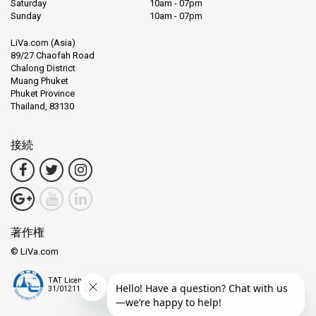
Saturday
10am - 07pm
Sunday
10am - 07pm
LiVa.com (Asia)
89/27 Chaofah Road
Chalong District
Muang Phuket
Phuket Province
Thailand, 83130
接続
著作権
© LiVa.com
TAT License
31/01211