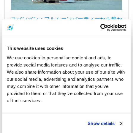
コパンガン：フルムーンパーティーから静か
な隠れ家まで
東南アジアの中心に位置する
コパンガン
は、タイ湾に浮かぶ美
しい島で、スラートターニー県にあります。この島は、名高い
This website uses cookies
コサムイ島と有名なコタオ島の間に戦略的に位置しています。
コパンガンといえば、象徴的なフルムーンパーティーが思い浮
We use cookies to personalise content and ads, to
かびます。満月だけでなく、ブラックムーンやハーフムーンな
provide social media features and to analyse our traffic.
ど、夜空を彩る様々な月のフェスティバルが開催されます。特
We also share information about your use of our site with
に大晦日には、魅惑的なフルムーンパーティーが世界中から1万
our social media, advertising and analytics partners who
人から3万人の旅行者を引き寄せ、彼らは皆、特別な体験を求め
may combine it with other information that you’ve
て訪れます。
provided to them or that they’ve collected from your use
of their services.
これらの月のフェスティバルはコパンガンの魅力の一部です
が、島にはもう一つの側面があります。それは、夜のパーティ
ーがない時には、島はその静寂な雰囲気を取り戻すことです。
手つかずのビーチは静けさを放ち、静かな時間を求める人々に
Show details
とって理想的な隠れ家となっています。