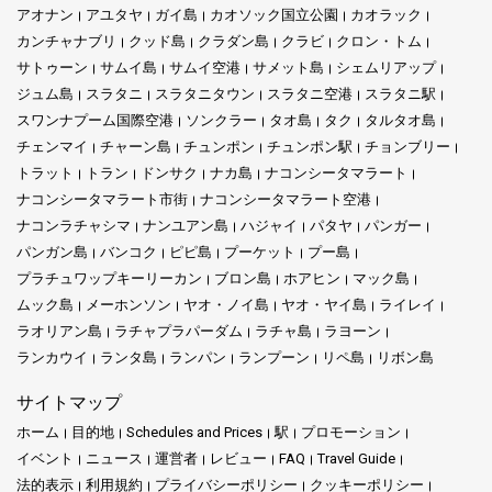
アオナン
アユタヤ
ガイ島
カオソック国立公園
カオラック
カンチャナブリ
クッド島
クラダン島
クラビ
クロン・トム
サトゥーン
サムイ島
サムイ空港
サメット島
シェムリアップ
ジュム島
スラタニ
スラタニタウン
スラタニ空港
スラタニ駅
スワンナプーム国際空港
ソンクラー
タオ島
タク
タルタオ島
チェンマイ
チャーン島
チュンポン
チュンポン駅
チョンブリー
トラット
トラン
ドンサク
ナカ島
ナコンシータマラート
ナコンシータマラート市街
ナコンシータマラート空港
ナコンラチャシマ
ナンユアン島
ハジャイ
パタヤ
パンガー
パンガン島
バンコク
ピピ島
プーケット
プー島
プラチュワップキーリーカン
ブロン島
ホアヒン
マック島
ムック島
メーホンソン
ヤオ・ノイ島
ヤオ・ヤイ島
ライレイ
ラオリアン島
ラチャプラパーダム
ラチャ島
ラヨーン
ランカウイ
ランタ島
ランパン
ランプーン
リペ島
リボン島
サイトマップ
ホーム
目的地
Schedules and Prices
駅
プロモーション
イベント
ニュース
運営者
レビュー
FAQ
Travel Guide
法的表示
利用規約
プライバシーポリシー
クッキーポリシー