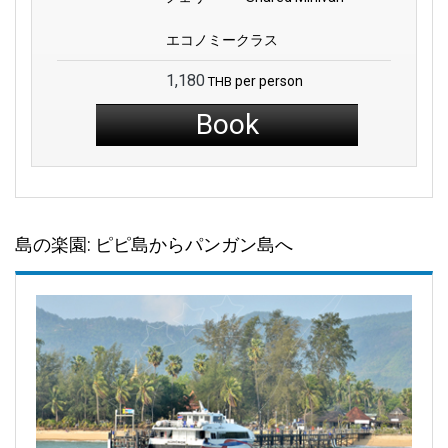
エコノミークラス
1,180
per person
THB
Book
島の楽園: ピピ島からパンガン島へ