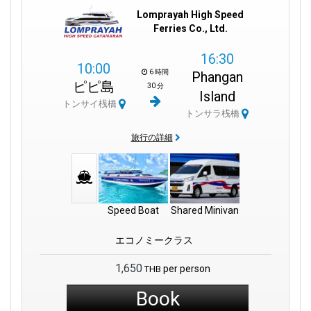
Lomprayah High Speed
Ferries Co., Ltd.
16:30
10:00
6 時間
Phangan
ピピ島
30 分
Island
トンサイ桟橋
トンサラ桟橋
旅行の詳細
Speed Boat
Shared Minivan
エコノミークラス
1,650
per person
THB
Book