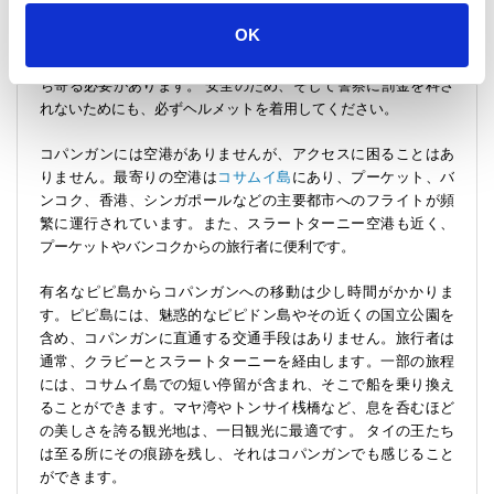
島内の移動は簡単です。人気のある交通手段は、レンタルバイ
OK
クです。ただし、これらの車両は燃料が入っていない状態で貸
し出されるため、旅行者は最初に近くのガソリンスタンドに立
ち寄る必要があります。
安全のため、そして警察に罰金を科さ
れないためにも、必ずヘルメットを着用してください。
コパンガンには空港がありませんが、アクセスに困ることはあ
りません。最寄りの空港は
コサムイ島
にあり、プーケット、バ
ンコク、香港、シンガポールなどの主要都市へのフライトが頻
繁に運行されています。また、スラートターニー空港も近く、
プーケットやバンコクからの旅行者に便利です。
有名なピピ島からコパンガンへの移動は少し時間がかかりま
す。ピピ島には、魅惑的なピピドン島やその近くの国立公園を
含め、コパンガンに直通する交通手段はありません。旅行者は
通常、クラビーとスラートターニーを経由します。一部の旅程
には、コサムイ島での短い停留が含まれ、そこで船を乗り換え
ることができます。マヤ湾やトンサイ桟橋など、息を呑むほど
の美しさを誇る観光地は、一日観光に最適です。
タイの王たち
は至る所にその痕跡を残し、それはコパンガンでも感じること
ができます。