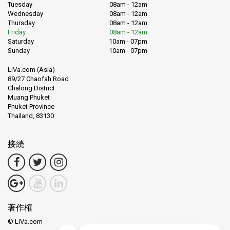
Tuesday
08am - 12am
Wednesday
08am - 12am
Thursday
08am - 12am
Friday
08am - 12am
Saturday
10am - 07pm
Sunday
10am - 07pm
LiVa.com (Asia)
89/27 Chaofah Road
Chalong District
Muang Phuket
Phuket Province
Thailand, 83130
接続
著作権
© LiVa.com