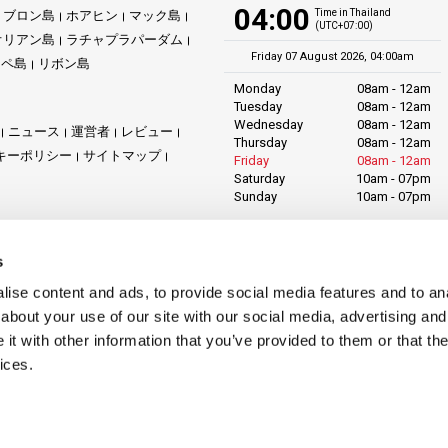
04:00
Time in Thailand
ブロン島
ホアヒン
マック島
(UTC+07:00)
オリアン島
ラチャプラパーダム
Friday 07 August 2026, 04:00am
リペ島
リボン島
Monday
08am - 12am
Tuesday
08am - 12am
Wednesday
08am - 12am
ニュース
運営者
レビュー
Thursday
08am - 12am
キーポリシー
サイトマップ
Friday
08am - 12am
Saturday
10am - 07pm
Sunday
10am - 07pm
LiVa.com (Asia)
89/27 Chaofah Road
s
Chalong District
Muang Phuket
ise content and ads, to provide social media features and to anal
Phuket Province
about your use of our site with our social media, advertising and
Thailand, 83130
t with other information that you’ve provided to them or that the
ices.