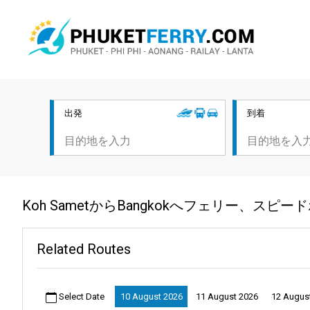
出発
到着
Koh SametからBangkokへフェリー、ス
Related Routes
Select Date
10 August 2026
11 August 2026
12 Augus