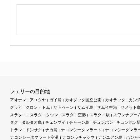
フェリーの目的地
アオナン
アユタヤ
ガイ島
カオソック国立公園
カオラック
カン
クラビ
クロン・トム
サトゥーン
サムイ島
サムイ空港
サメット
スラタニ
スラタニタウン
スラタニ空港
スラタニ駅
スワンナプー
タク
タルタオ島
チェンマイ
チャーン島
チュンポン
チュンポン
トラン
ドンサク
ナカ島
ナコンシータマラート
ナコンシータマラ
ナコンシータマラート空港
ナコンラチャシマ
ナンユアン島
ハジャ