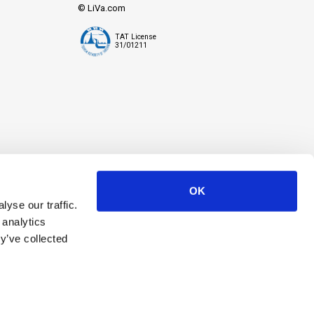
© LiVa.com
TAT License
31/01211
OK
yse our traffic.
 analytics
y’ve collected