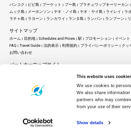
バンコク
ピピ島
プーケット
プー島
プラチュワップキーリーカン
ムック島
メーホンソン
ヤオ・ノイ島
ヤオ・ヤイ島
ライレイ
ラ
ラチャ島
ラヨーン
ランカウイ
ランタ島
ランパン
ランプーン
サイトマップ
ホーム
目的地
Schedules and Prices
駅
プロモーション
イベント
FAQ
Travel Guide
法的表示
利用規約
プライバシーポリシー
クッ
お問い合わせ
パートナーウェブサイト
Ferrysamui.com
Baliferry.com
This website uses cookie
パートナーサービス
We use cookies to personal
We also share information 
パートナーセンター
パートナーになる
Travel Agent Program
partners who may combine i
from your use of their serv
Show details