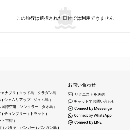
この旅行は選択された日付では利用できません
お問い合わせ
チャナブリ
クッド島
クラダン島
リクエストを送信
島
シェムリアップ
ジュム島
チャットでお問い合わせ
ム国際空港
ソンクラー
タオ島
Connect by Messenger
駅
チョンブリー
トラット
Connect by WhatsApp
ート市街
Connect by LINE
イ
パタヤ
パンガー
パンガン島