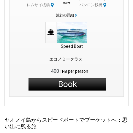
Direct
レムサイ桟橋
バンロン桟橋
旅行の詳細
Speed Boat
エコノミークラス
400
per person
THB
Book
ヤオノイ島からスピードボートでプーケットへ：思
い出に残る旅