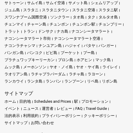
サトゥーン
サムイ島
サムイ空港
サメット島
シェムリアップ
ジュム島
スラタニ
スラタニタウン
スラタニ空港
スラタニ駅
スワンナプーム国際空港
ソンクラー
タオ島
タク
タルタオ島
チェンマイ
チャーン島
チュンポン
チュンポン駅
チョンブリー
トラット
トラン
ドンサク
ナカ島
ナコンシータマラート
ナコンシータマラート市街
ナコンシータマラート空港
ナコンラチャシマ
ナンユアン島
ハジャイ
パタヤ
パンガー
パンガン島
バンコク
ピピ島
プーケット
プー島
プラチュワップキーリーカン
ブロン島
ホアヒン
マック島
ムック島
メーホンソン
ヤオ・ノイ島
ヤオ・ヤイ島
ライレイ
ラオリアン島
ラチャプラパーダム
ラチャ島
ラヨーン
ランカウイ
ランタ島
ランパン
ランプーン
リペ島
リボン島
サイトマップ
ホーム
目的地
Schedules and Prices
駅
プロモーション
イベント
ニュース
運営者
レビュー
FAQ
Travel Guide
法的表示
利用規約
プライバシーポリシー
クッキーポリシー
サイトマップ
お問い合わせ