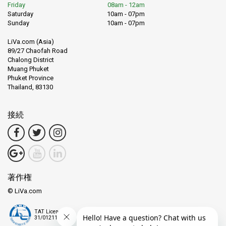
Friday
08am - 12am
Saturday
10am - 07pm
Sunday
10am - 07pm
LiVa.com (Asia)
89/27 Chaofah Road
Chalong District
Muang Phuket
Phuket Province
Thailand, 83130
接続
著作権
© LiVa.com
TAT License
31/01211