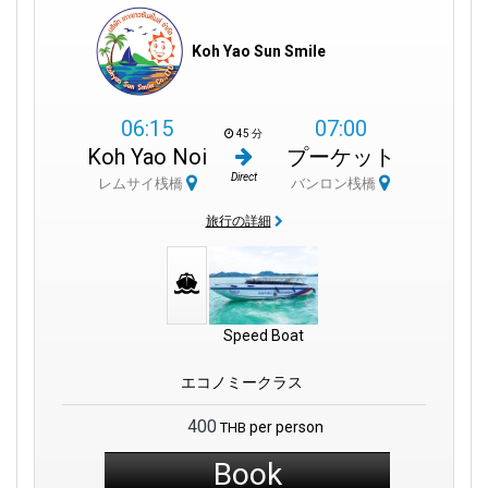
Koh Yao Sun Smile
06:15
07:00
45 分
Koh Yao Noi
プーケット
Direct
レムサイ桟橋
バンロン桟橋
旅行の詳細
Speed Boat
エコノミークラス
400
per person
THB
Book