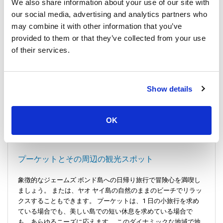
We also share information about your use of our site with
エンシン桟橋またはバンロン桟橋まで移動します。 途中、パン
ガー湾の雄大な風景と海岸線に点在する白い砂浜に魅了されて
our social media, advertising and analytics partners who
ください。 このスピードボート ツアーは単なる旅ではありませ
may combine it with other information that you’ve
ん。 それは地域の中心部への玄関口です。
provided to them or that they’ve collected from your use
of their services.
プーケットについて知っておきたいこと
アンダマン海に抱かれたプーケットは、活気に満ちた文化と見
Show details
事な自然の美しさがモザイク状に融合した島です。 カイ島やピ
ピ島などの美しい島々への玄関口です。 それぞれが 1 日の探検
からのんびりとしたロングテール ボート乗りまで、ユニークな
OK
体験を提供しています。
プーケットとその周辺の観光スポット
象徴的なジェームズ ボンド島への日帰り旅行で冒険心を満喫し
ましょう。 または、ヤオ ヤイ島の自然のままのビーチでリラッ
クスすることもできます。 プーケットは、1 日の小旅行を求め
ている場合でも、美しい島での短い休息を求めている場合で
も、あらゆるニーズに応えます。 このダイナミックな地域で地