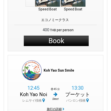
Speed Boat
Speed Boat
エコノミークラス
400
per person
THB
Book
Koh Yao Sun Smile
12:45
13:30
45 分
Koh Yao Noi
プーケット
Direct
レムサイ桟橋
バンロン桟橋
旅行の詳細