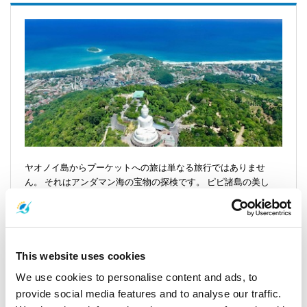
ヤオノイ島からプーケットへの旅は単なる旅行ではありませ
ん。 それはアンダマン海の宝物の探検です。 ピピ諸島の美し
さ、ヤオヤイ島の静けさ、そしてジェームズ ボンド島の魅力を
垣間見ることができます。
プーケットへのアクセス
This website uses cookies
We use cookies to personalise content and ads, to
スピード ボートに乗って、30 分から 60 分のスリル満点の船旅
provide social media features and to analyse our traffic.
に出発します。 ヤオノイ島のマノー桟橋からプーケットのティ