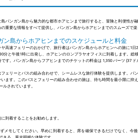
な島パンガン島から魅力的な都市ホアヒンまで旅行すると、冒険と利便性が
めの重要な情報をすべて提供し、パンガン島からホアヒンまでのスムーズで楽
ガン島からホアヒンまでのスケジュールと料金
ラヤ高速フェリーのおかげで、旅行者はパンガン島からホアヒンへの旅に1日
30分と午後1時に出発し、ホアヒンのロンプラヤオフィスに到着します。総移動距
分です。パンガン島からフアヒンまでのチケットの料金は 1,350 バーツ (37 ド
はフェリーとバスの組み合わせで、シームレスな旅行体験を提供します。パ
かいます。このバスとフェリーの組み合わせの旅は、待ち時間を最小限に抑
ールされています。
分前に到着することをお勧めします。
必ずメモしてください。早めに到着すると、席を確保できるだけでなく、今後
できる、風光明媚な体験です。