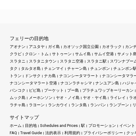
フェリーの目的地
アオナン
アユタヤ
ガイ島
カオソック国立公園
カオラック
カン
クラビ
クロン・トム
サトゥーン
サムイ島
サムイ空港
サメット
スラタニ
スラタニタウン
スラタニ空港
スラタニ駅
スワンナプー
タク
タルタオ島
チェンマイ
チャーン島
チュンポン
チュンポン
トラン
ドンサク
ナカ島
ナコンシータマラート
ナコンシータマラ
ナコンシータマラート空港
ナコンラチャシマ
ナンユアン島
ハジャ
バンコク
ピピ島
プーケット
プー島
プラチュワップキーリーカン
ムック島
メーホンソン
ヤオ・ノイ島
ヤオ・ヤイ島
ライレイ
ラ
ラチャ島
ラヨーン
ランカウイ
ランタ島
ランパン
ランプーン
サイトマップ
ホーム
目的地
Schedules and Prices
駅
プロモーション
イベント
FAQ
Travel Guide
法的表示
利用規約
プライバシーポリシー
クッ