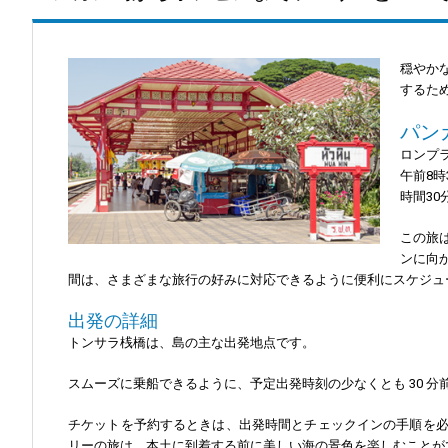
穏やか
するた
パン
ロンプ
午前8時
時間30
この旅
ンに向
間は、さまざまな旅行の好みに対応できるように便利にスケジュ
出発の詳細
トンサラ桟橋は、島の主な出発地点です。
スムーズに乗船できるように、予定出発時刻の少なくとも 30 
チケットを予約するときは、出発時間とチェックインの手順を
リーの旅は、本土に到着する前に美しい海の景色を楽しむことが