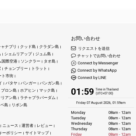
お問い合わせ
チャナブリ
クッド島
クラダン島
リクエストを送信
島
シェムリアップ
ジュム島
チャットでお問い合わせ
ム国際空港
ソンクラー
タオ島
Connect by Messenger
駅
チョンブリー
トラット
Connect by WhatsApp
ート市街
Connect by LINE
イ
パタヤ
パンガー
パンガン島
01:59
Time in Thailand
ブロン島
ホアヒン
マック島
(UTC+07:00)
オリアン島
ラチャプラパーダム
Friday 07 August 2026, 01:59am
リペ島
リボン島
Monday
08am - 12am
Tuesday
08am - 12am
Wednesday
08am - 12am
ニュース
運営者
レビュー
Thursday
08am - 12am
キーポリシー
サイトマップ
Friday
08am - 12am