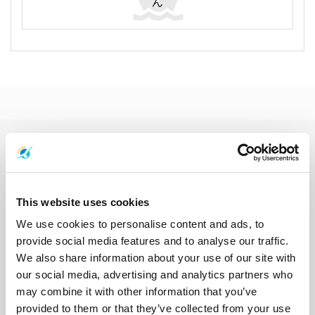
ん
フェリーの目的地
アオナン
アユタヤ
ガイ島
カオソック国立公園
カオラック
カンチャナブリ
クッド島
クラダン島
クラビ
クロン・トム
サトゥーン
サムイ島
サムイ空港
サメット島
シェムリアップ
This website uses cookies
ジュム島
スラタニ
スラタニタウン
スラタニ空港
スラタニ駅
We use cookies to personalise content and ads, to
スワンナプーム国際空港
ソンクラー
タオ島
タク
タルタオ島
provide social media features and to analyse our traffic.
チェンマイ
チャーン島
チュンポン
チュンポン駅
チョンブリー
We also share information about your use of our site with
トラット
トラン
ドンサク
ナカ島
ナコンシータマラート
our social media, advertising and analytics partners who
ナコンシータマラート市街
ナコンシータマラート空港
may combine it with other information that you’ve
ナコンラチャシマ
ナンユアン島
ハジャイ
パタヤ
パンガー
provided to them or that they’ve collected from your use