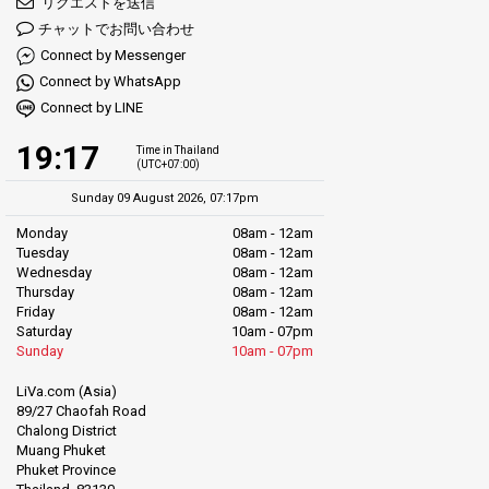
リクエストを送信
チャットでお問い合わせ
Connect by Messenger
Connect by WhatsApp
Connect by LINE
19:17
Time in Thailand
(UTC+07:00)
Sunday 09 August 2026, 07:17pm
Monday
08am - 12am
Tuesday
08am - 12am
Wednesday
08am - 12am
Thursday
08am - 12am
Friday
08am - 12am
Saturday
10am - 07pm
Sunday
10am - 07pm
LiVa.com (Asia)
89/27 Chaofah Road
Chalong District
Muang Phuket
Phuket Province