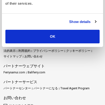
パンガン島
バンコク
ピピ島
プーケット
プー島
of their services.
プラチュワップキーリーカン
ブロン島
ホアヒン
マック島
ムック島
メーホンソン
ヤオ・ノイ島
ヤオ・ヤイ島
ライレイ
ラオリアン島
ラチャプラパーダム
ラチャ島
ラヨーン
Show details
ランカウイ
ランタ島
ランパン
ランプーン
リペ島
リボン島
サイトマップ
OK
ホーム
目的地
Schedules and Prices
駅
プロモーション
イベント
ニュース
運営者
レビュー
FAQ
Travel Guide
法的表示
利用規約
プライバシーポリシー
クッキーポリシー
サイトマップ
お問い合わせ
パートナーウェブサイト
Ferrysamui.com
Baliferry.com
パートナーサービス
パートナーセンター
パートナーになる
Travel Agent Program
お問い合わせ