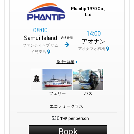
Phantip 1970 Co.,
Ltd
08:00
14:00
Samui Island
6 時間
アオナン
ファンティップ サム
アオナマオ桟橋
イ島支店
旅行の詳細
フェリー
バス
エコノミークラス
530
per person
THB
Book