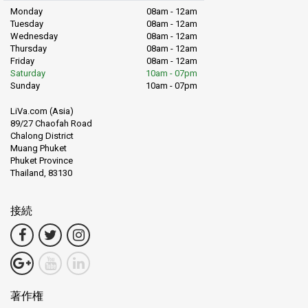
Monday
08am - 12am
Tuesday
08am - 12am
Wednesday
08am - 12am
Thursday
08am - 12am
Friday
08am - 12am
Saturday
10am - 07pm
Sunday
10am - 07pm
LiVa.com (Asia)
89/27 Chaofah Road
Chalong District
Muang Phuket
Phuket Province
Thailand, 83130
接続
著作権