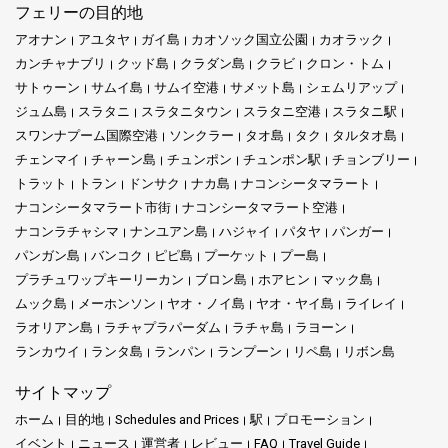
フェリーの目的地
アオナン
アユタヤ
ガイ島
カオソック国立公園
カオラック
カンチャナブリ
クッド島
クラダン島
クラビ
クロン・トム
サトゥーン
サムイ島
サムイ空港
サメット島
シェムリアップ
ジュム島
スラタニ
スラタニタウン
スラタニ空港
スラタニ駅
スワンナプーム国際空港
ソンクラー
タオ島
タク
タルタオ島
チェンマイ
チャーン島
チュンポン
チュンポン駅
チョンブリー
トラット
トラン
ドンサク
ナカ島
ナコンシータマラート
ナコンシータマラート市街
ナコンシータマラート空港
ナコンラチャシマ
ナンユアン島
ハジャイ
パタヤ
パンガー
パンガン島
バンコク
ピピ島
プーケット
プー島
プラチュワップキーリーカン
ブロン島
ホアヒン
マック島
ムック島
メーホンソン
ヤオ・ノイ島
ヤオ・ヤイ島
ライレイ
ラオリアン島
ラチャプラパーダム
ラチャ島
ラヨーン
ランカウイ
ランタ島
ランパン
ランプーン
リペ島
リボン島
サイトマップ
ホーム
目的地
Schedules and Prices
駅
プロモーション
イベント
ニュース
運営者
レビュー
FAQ
Travel Guide