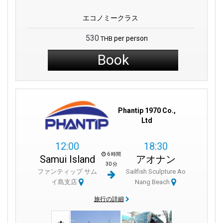
エコノミークラス
530
per person
THB
Book
Phantip 1970 Co.,
Ltd
12:00
18:30
6 時間
Samui Island
アオナン
30 分
ファンティップ サム
Sailfish Sculpture Ao
イ島支店
Nang Beach
旅行の詳細