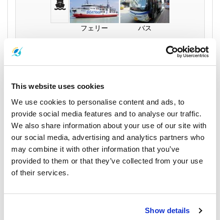
フェリー
バス
エコノミークラス
530
per person
THB
This website uses cookies
Book
We use cookies to personalise content and ads, to
provide social media features and to analyse our traffic.
We also share information about your use of our site with
our social media, advertising and analytics partners who
may combine it with other information that you’ve
Songserm Express Boat
provided to them or that they’ve collected from your use
of their services.
13:10
18:15
5 時間 5
Samui Island
アオナン
分
ナトン桟橋
マクドナルド
Show details