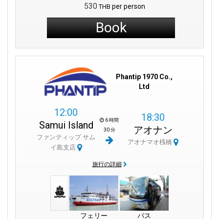
530
per person
THB
Book
Phantip 1970 Co.,
Ltd
12:00
18:30
6 時間
Samui Island
アオナン
30 分
ファンティップ サム
アオナマオ桟橋
イ島支店
旅行の詳細
フェリー
バス