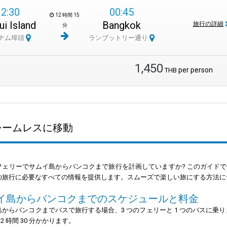
12:30
00:45
12 時間 15
i Island
Bangkok
旅行の詳細
分
ナム埠頭
ランブットリー通り
1,450
per person
THB
シームレスに移動
フェリーでサムイ島からバンコクまで旅行を計画していますか? このガイド
の旅行に必要なすべての情報を提供します。スムーズで楽しい旅にする方法に
イ島からバンコクまでのスケジュールと料金
からバンコクまでバスで旅行する場合、3 つのフェリーと 1 つのバスに乗ります。旅行
12 時間 30 分かかります。