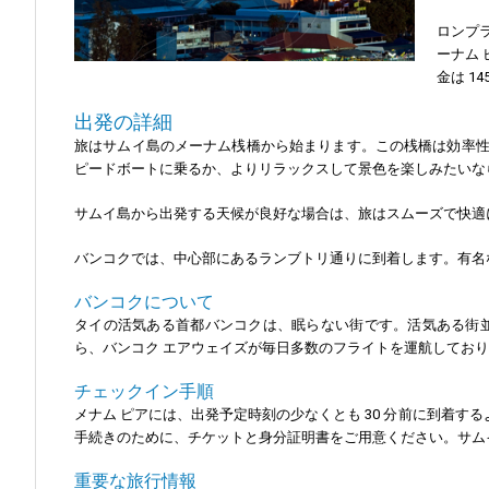
ロンプ
ーナム 
金は 14
出発の詳細
旅はサムイ島のメーナム桟橋から始まります。この桟橋は効率
ピードボートに乗るか、よりリラックスして景色を楽しみたいな
サムイ島から出発する天候が良好な場合は、旅はスムーズで快適
バンコクでは、中心部にあるランブトリ通りに到着します。有名
バンコクについて
タイの活気ある首都バンコクは、眠らない街です。活気ある街
ら、バンコク エアウェイズが毎日多数のフライトを運航してお
チェックイン手順
メナム ピアには、出発予定時刻の少なくとも 30 分前に到着
手続きのために、チケットと身分証明書をご用意ください。サム
重要な旅行情報