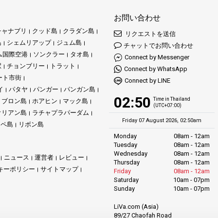
お問い合わせ
チャナブリ
クッド島
クラダン島
リクエストを送信
島
シェムリアップ
ジュム島
チャットでお問い合わせ
ム国際空港
ソンクラー
タオ島
Connect by Messenger
駅
チョンブリー
トラット
Connect by WhatsApp
ート市街
Connect by LINE
イ
パタヤ
パンガー
パンガン島
02:50
Time in Thailand
ブロン島
ホアヒン
マック島
(UTC+07:00)
オリアン島
ラチャプラパーダム
Friday 07 August 2026, 02:50am
リペ島
リボン島
Monday
08am - 12am
Tuesday
08am - 12am
Wednesday
08am - 12am
ニュース
運営者
レビュー
Thursday
08am - 12am
キーポリシー
サイトマップ
Friday
08am - 12am
Saturday
10am - 07pm
Sunday
10am - 07pm
LiVa.com (Asia)
89/27 Chaofah Road