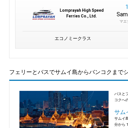
Lomprayah High Speed
Samu
Ferries Co., Ltd.
マエ
エコノミークラス
フェリーとバスでサムイ島からバンコクまで
バスと
コクへ
サム
サムイ島
分から 