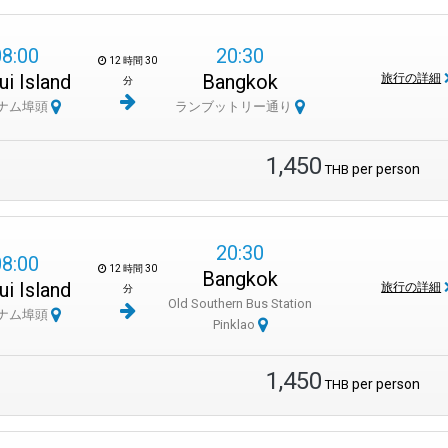
08:00
20:30
12 時間 30
i Island
Bangkok
旅行の詳細
分
ナム埠頭
ランブットリー通り
1,450
per person
THB
20:30
08:00
12 時間 30
Bangkok
i Island
旅行の詳細
分
Old Southern Bus Station
ナム埠頭
Pinklao
1,450
per person
THB