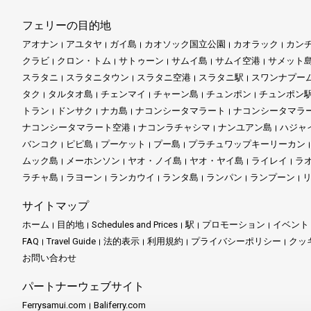
フェリーの目的地
アオナン
アユタヤ
ガイ島
カオソック国立公園
カオラック
カン
クラビ
クロン・トム
サトゥーン
サムイ島
サムイ空港
サメット
スラタニ
スラタニタウン
スラタニ空港
スラタニ駅
スワンナプー
タク
タルタオ島
チェンマイ
チャーン島
チュンポン
チュンポン
トラン
ドンサク
ナカ島
ナコンシータマラート
ナコンシータマラ
ナコンシータマラート空港
ナコンラチャシマ
ナンユアン島
ハジャ
バンコク
ピピ島
プーケット
プー島
プラチュワップキーリーカン
ムック島
メーホンソン
ヤオ・ノイ島
ヤオ・ヤイ島
ライレイ
ラ
ラチャ島
ラヨーン
ランカウイ
ランタ島
ランパン
ランプーン
サイトマップ
ホーム
目的地
Schedules and Prices
駅
プロモーション
イベント
FAQ
Travel Guide
法的表示
利用規約
プライバシーポリシー
クッ
お問い合わせ
パートナーウェブサイト
Ferrysamui.com
Baliferry.com