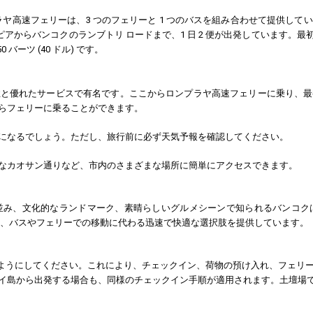
ラヤ高速フェリーは、3 つのフェリーと 1 つのバスを組み合わせて提供し
ピアからバンコクのランブトリ ロードまで、1 日 2 便が出発しています。最初の
50 バーツ (40 ドル) です。
性と優れたサービスで有名です。ここからロンプラヤ高速フェリーに乗り、最
らフェリーに乗ることができます。
になるでしょう。ただし、旅行前に必ず天気予報を確認してください。
なカオサン通りなど、市内のさまざまな場所に簡単にアクセスできます。
並み、文化的なランドマーク、素晴らしいグルメシーンで知られるバンコク
り、バスやフェリーでの移動に代わる迅速で快適な選択肢を提供しています。
するようにしてください。これにより、チェックイン、荷物の預け入れ、フェ
イ島から出発する場合も、同様のチェックイン手順が適用されます。土壇場