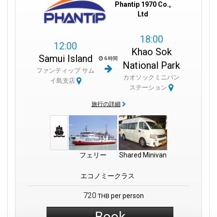
Phantip 1970 Co.,
Ltd
18:00
12:00
Khao Sok
Samui Island
6 時間
National Park
ファンティップ サム
カオソックミニバン
イ島支店
ステーション
旅行の詳細
フェリー
Shared Minivan
エコノミークラス
720
per person
THB
Book