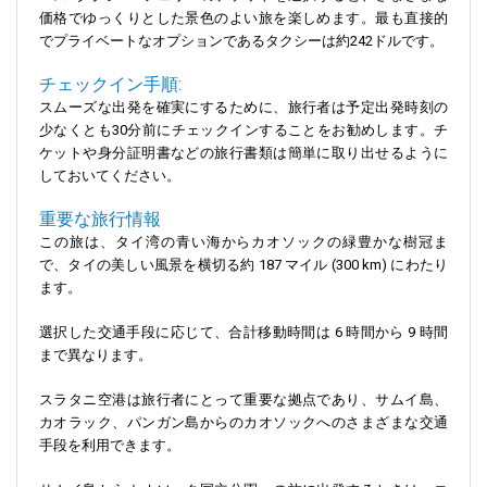
価格でゆっくりとした景色のよい旅を楽しめます。最も直接的
でプライベートなオプションであるタクシーは約242ドルです。
チェックイン手順:
スムーズな出発を確実にするために、旅行者は予定出発時刻の
少なくとも30分前にチェックインすることをお勧めします。チ
ケットや身分証明書などの旅行書類は簡単に取り出せるように
しておいてください。
重要な旅行情報
この旅は、タイ湾の青い海からカオソックの緑豊かな樹冠ま
で、タイの美しい風景を横切る約 187 マイル (300 km) にわたり
ます。
選択した交通手段に応じて、合計移動時間は 6 時間から 9 時間
まで異なります。
スラタニ空港は旅行者にとって重要な拠点であり、サムイ島、
カオラック、パンガン島からのカオソックへのさまざまな交通
手段を利用できます。