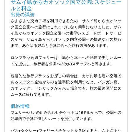
サムイ島からカオソック国立公園: スケジュー
ルと料金
出発の詳細:
さまざまな交通手段を利用できるため、サムイ島からカオソッ
ク国立公園への旅行はこれまでになく簡単になりました。サム
イ島からカオソック国立公園への素早いスピードボート サービ
スから、サムイ島からカオソック国立公園への快適なバス旅行
まで、あらゆる好みと予算に合った旅行方法があります。
ロンプラヤ高速フェリーは、島から本土への迅速で美しいルー
トを提供し、旅行者を公園への次のステップへと導きます。
包括的な旅行プランをお探しの場合は、カオに最も近い空港で
あるスラタニ空港からの交通手段を利用すると、パンガン島、
カオラック、ドンサックから来る場合でも、旅の最終区間にス
ムーズに移行できます。
価格情報:
フェリー+バンの組み合わせチケットは18ドルからで、公園への
効率的で予算に優しいルートを提供しています。
バス+タクシー+フェリーのチケットを選択すると、さまざまな