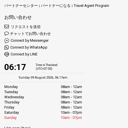
パートナーセンター
パートナーになる
Travel Agent Program
お問い合わせ
リクエストを送信
チャットでお問い合わせ
Connect by Messenger
Connect by WhatsApp
Connect by LINE
06:17
Time in Thailand
(UTC+07:00)
Sunday 09 August 2026, 06:17am
Monday
08am - 12am
Tuesday
08am - 12am
Wednesday
08am - 12am
Thursday
08am - 12am
Friday
08am - 12am
Saturday
10am - 07pm
Sunday
10am - 07pm