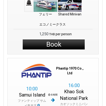
フェリー
Shared Minivan
エコノミークラス
1,250
per person
THB
Book
Phantip 1970 Co.,
Ltd
16:00
10:00
Khao Sok
Samui Island
6 時間
National Park
ファンティップ サム
カオソックミニバン
イ島支店