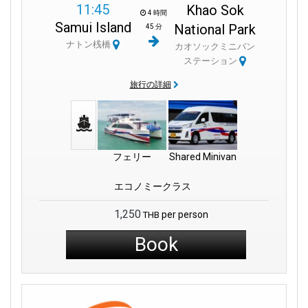
11:45
Khao Sok
4 時間
Samui Island
National Park
45 分
ナトン桟橋
カオソックミニバン
ステーション
旅行の詳細
フェリー
Shared Minivan
エコノミークラス
1,250
per person
THB
Book