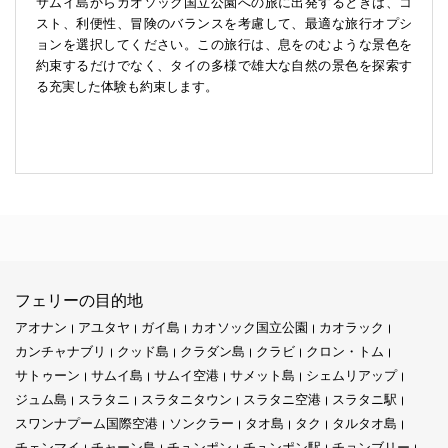
サムイ島からカオソック国立公園への旅に出発するときは、コ
スト、利便性、冒険のバランスを考慮して、最適な旅行オプシ
ョンを選択してください。この旅行は、息をのむような景色を
約束するだけでなく、タイの多様で雄大な自然の景色を探索す
る充実した体験も約束します。
フェリーの目的地
アオナン
アユタヤ
ガイ島
カオソック国立公園
カオラック
カンチャナブリ
クッド島
クラダン島
クラビ
クロン・トム
サトゥーン
サムイ島
サムイ空港
サメット島
シェムリアップ
ジュム島
スラタニ
スラタニタウン
スラタニ空港
スラタニ駅
スワンナプーム国際空港
ソンクラー
タオ島
タク
タルタオ島
チェンマイ
チャーン島
チュンポン
チュンポン駅
チョンブリー