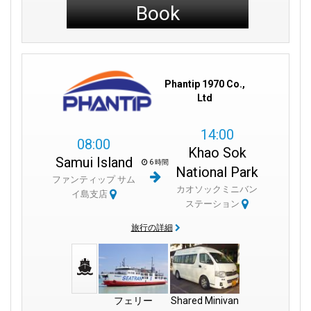
Book
Phantip 1970 Co.,
Ltd
14:00
08:00
Khao Sok
Samui Island
6 時間
National Park
ファンティップ サム
カオソックミニバン
イ島支店
ステーション
旅行の詳細
フェリー
Shared Minivan