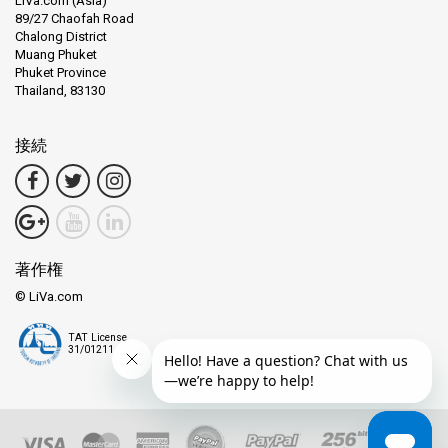
LiVa.com (Asia)
89/27 Chaofah Road
Chalong District
Muang Phuket
Phuket Province
Thailand, 83130
接続
著作権
© LiVa.com
TAT License
31/01211