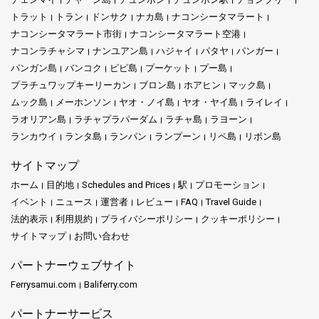
トラット
トラン
ドンサク
ナカ島
ナコンシータマラート
ナコンシータマラート市街
ナコンシータマラート空港
ナコンラチャシマ
ナンユアン島
ハジャイ
パタヤ
パンガー
パンガン島
バンコク
ピピ島
プーケット
プー島
プラチュワップキーリーカン
ブロン島
ホアヒン
マック島
ムック島
メーホンソン
ヤオ・ノイ島
ヤオ・ヤイ島
ライレイ
ラオリアン島
ラチャプラパーダム
ラチャ島
ラヨーン
ランカウイ
ランタ島
ランパン
ランプーン
リペ島
リボン島
サイトマップ
ホーム
目的地
Schedules and Prices
駅
プロモーション
イベント
ニュース
運営者
レビュー
FAQ
Travel Guide
法的表示
利用規約
プライバシーポリシー
クッキーポリシー
サイトマップ
お問い合わせ
パートナーウェブサイト
Ferrysamui.com
Baliferry.com
パートナーサービス