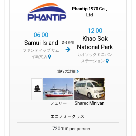
Phantip 1970 Co.,
Ltd
12:00
06:00
Khao Sok
Samui Island
6 時間
National Park
ファンティップ サム
カオソックミニバン
イ島支店
ステーション
旅行の詳細
フェリー
Shared Minivan
エコノミークラス
720
per person
THB