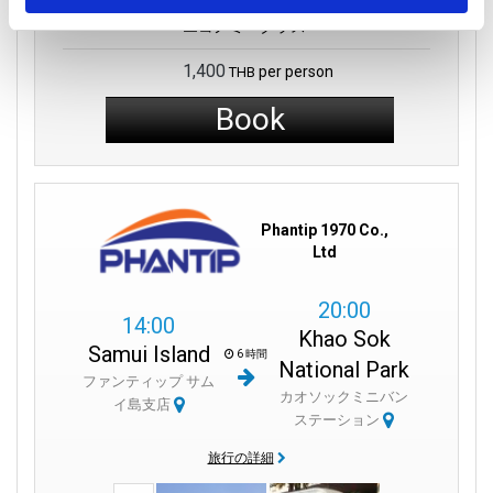
エコノミークラス
1,400
per person
THB
Book
Phantip 1970 Co.,
Ltd
20:00
14:00
Khao Sok
Samui Island
6 時間
National Park
ファンティップ サム
カオソックミニバン
イ島支店
ステーション
旅行の詳細