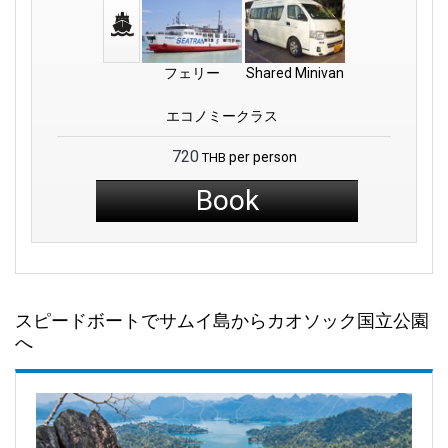
フェリー
Shared Minivan
エコノミークラス
720
per person
THB
Book
スピードボートでサムイ島からカオソック国立公園
へ