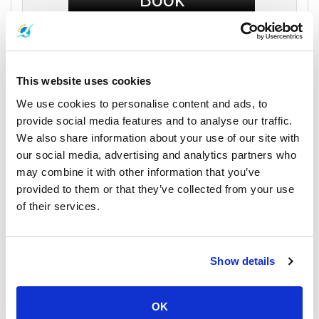
This website uses cookies
Songserm Express Boat
We use cookies to personalise content and ads, to
provide social media features and to analyse our traffic.
18:30
We also share information about your use of our site with
13:10
Khao Sok
our social media, advertising and analytics partners who
5 時間
Samui Island
National Park
may combine it with other information that you’ve
20 分
provided to them or that they’ve collected from your use
ナトン桟橋
カオソックミニバン
of their services.
ステーション
旅行の詳細
Show details
Speed Boat
バス
OK