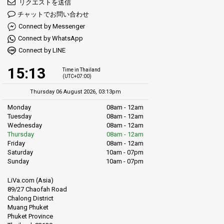
リクエストを送信
チャットでお問い合わせ
Connect by Messenger
Connect by WhatsApp
Connect by LINE
15:13
Time in Thailand
(UTC+07:00)
Thursday 06 August 2026, 03:13pm
Monday
08am - 12am
Tuesday
08am - 12am
Wednesday
08am - 12am
Thursday
08am - 12am
Friday
08am - 12am
Saturday
10am - 07pm
Sunday
10am - 07pm
LiVa.com (Asia)
89/27 Chaofah Road
Chalong District
Muang Phuket
Phuket Province