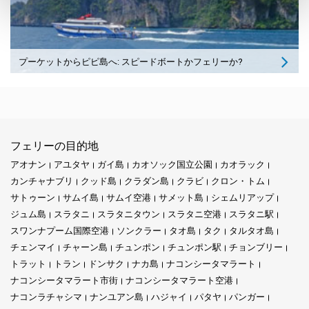
プーケットからピピ島へ: スピードボートかフェリーか?
フェリーの目的地
アオナン
アユタヤ
ガイ島
カオソック国立公園
カオラック
カンチャナブリ
クッド島
クラダン島
クラビ
クロン・トム
サトゥーン
サムイ島
サムイ空港
サメット島
シェムリアップ
ジュム島
スラタニ
スラタニタウン
スラタニ空港
スラタニ駅
スワンナプーム国際空港
ソンクラー
タオ島
タク
タルタオ島
チェンマイ
チャーン島
チュンポン
チュンポン駅
チョンブリー
トラット
トラン
ドンサク
ナカ島
ナコンシータマラート
ナコンシータマラート市街
ナコンシータマラート空港
ナコンラチャシマ
ナンユアン島
ハジャイ
パタヤ
パンガー