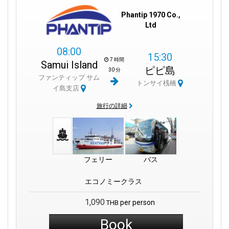
Phantip 1970 Co.,
Ltd
08:00
15:30
7 時間
Samui Island
ピピ島
30 分
ファンティップ サム
トンサイ桟橋
イ島支店
旅行の詳細
フェリー
バス
エコノミークラス
1,090
per person
THB
Book