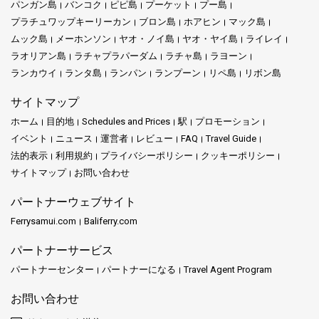
パンガン島
バンコク
ピピ島
プーケット
プー島
プラチュワップキーリーカン
ブロン島
ホアヒン
マック島
ムック島
メーホンソン
ヤオ・ノイ島
ヤオ・ヤイ島
ライレイ
ラオリアン島
ラチャプラパーダム
ラチャ島
ラヨーン
ランカウイ
ランタ島
ランパン
ランプーン
リペ島
リボン島
サイトマップ
ホーム
目的地
Schedules and Prices
駅
プロモーション
イベント
ニュース
運営者
レビュー
FAQ
Travel Guide
法的表示
利用規約
プライバシーポリシー
クッキーポリシー
サイトマップ
お問い合わせ
パートナーウェブサイト
Ferrysamui.com
Baliferry.com
パートナーサービス
パートナーセンター
パートナーになる
Travel Agent Program
お問い合わせ